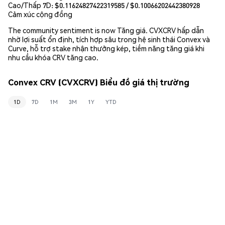
Cao/Thấp 7D: $
0.11624827422319585
/ $
0.10066202442380928
Cảm xúc cộng đồng
The community sentiment is now Tăng giá. CVXCRV hấp dẫn
nhờ lợi suất ổn định, tích hợp sâu trong hệ sinh thái Convex và
Curve, hỗ trợ stake nhận thưởng kép, tiềm năng tăng giá khi
nhu cầu khóa CRV tăng cao.
Convex CRV (CVXCRV) Biểu đồ giá thị trường
1D
7D
1M
3M
1Y
YTD