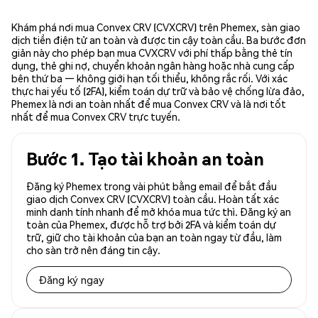
Khám phá nơi mua Convex CRV (CVXCRV) trên Phemex, sàn giao
dịch tiền điện tử an toàn và được tin cậy toàn cầu. Ba bước đơn
giản này cho phép bạn mua CVXCRV với phí thấp bằng thẻ tín
dụng, thẻ ghi nợ, chuyển khoản ngân hàng hoặc nhà cung cấp
bên thứ ba — không giới hạn tối thiểu, không rắc rối. Với xác
thực hai yếu tố (2FA), kiểm toán dự trữ và bảo vệ chống lừa đảo,
Phemex là nơi an toàn nhất để mua Convex CRV và là nơi tốt
nhất để mua Convex CRV trực tuyến.
Bước 1. Tạo tài khoản an toàn
Đăng ký Phemex trong vài phút bằng email để bắt đầu
giao dịch Convex CRV (CVXCRV) toàn cầu. Hoàn tất xác
minh danh tính nhanh để mở khóa mua tức thì. Đăng ký an
toàn của Phemex, được hỗ trợ bởi 2FA và kiểm toán dự
trữ, giữ cho tài khoản của bạn an toàn ngay từ đầu, làm
cho sàn trở nên đáng tin cậy.
Đăng ký ngay