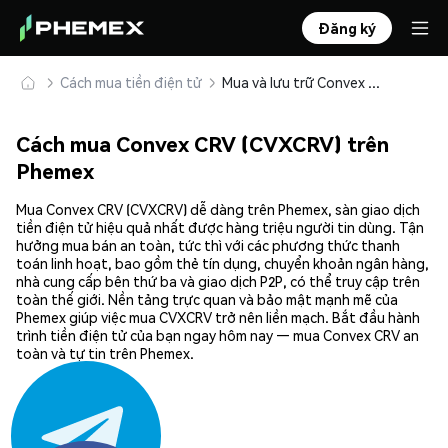
Đăng ký
Cách mua tiền điện tử
Mua và lưu trữ Convex CRV (CVXCRV) an toàn
Cách mua Convex CRV (CVXCRV) trên
Phemex
Mua Convex CRV (CVXCRV) dễ dàng trên Phemex, sàn giao dịch
tiền điện tử hiệu quả nhất được hàng triệu người tin dùng. Tận
hưởng mua bán an toàn, tức thì với các phương thức thanh
toán linh hoạt, bao gồm thẻ tín dụng, chuyển khoản ngân hàng,
nhà cung cấp bên thứ ba và giao dịch P2P, có thể truy cập trên
toàn thế giới. Nền tảng trực quan và bảo mật mạnh mẽ của
Phemex giúp việc mua CVXCRV trở nên liền mạch. Bắt đầu hành
trình tiền điện tử của bạn ngay hôm nay — mua Convex CRV an
toàn và tự tin trên Phemex.