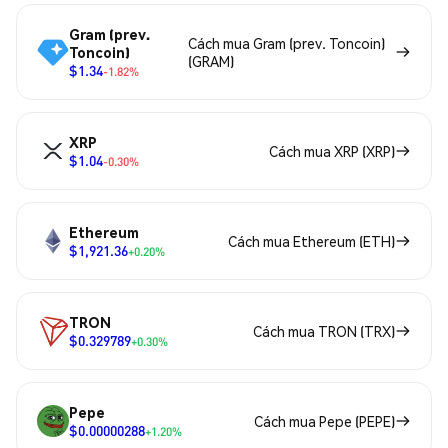
Gram (prev.
Cách mua Gram (prev. Toncoin)
Toncoin)
(GRAM)
$1.34
-1.82%
XRP
Cách mua XRP (XRP)
$1.04
-0.30%
Ethereum
Cách mua Ethereum (ETH)
$1,921.36
+0.20%
TRON
Cách mua TRON (TRX)
$0.329789
+0.30%
Pepe
Cách mua Pepe (PEPE)
$0.00000288
+1.20%