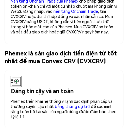
Nền tảng Onchain Trade của Phemex
cho phép giao dịch
token on-chain chỉ với một cú nhấp chuột mà không cần ví
Web3. Đăng nhập, vào
nền tảng Onchain Trade
, tìm
CVXCRV hoặc địa chỉ hợp đồng và xác nhận sẵn có. Mua
CVXCRV bằng USDT, không cần ví bên ngoài. Lưu trữ
trong ví bảo mật cao của Phemex. Mua CVXCRV an toàn
và bắt đầu giao dịch hoặc giữ CVXCRV ngay hôm nay.
Phemex là sàn giao dịch tiền điện tử tốt
nhất để mua Convex CRV (CVXCRV)
Đáng tin cậy và an toàn
Phemex triển khai hệ thống ví lạnh xác định phân cấp và
thường xuyên cập nhật
bằng chứng dự trữ
để xác minh
rằng toàn bộ tài sản của người dùng được đảm bảo theo
tỷ lệ 1:1.