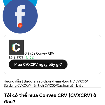
Chia sẻ:
Giá của Convex CRV
$0.118773
+2.17%
Mua CVXCRV ngay bây giờ
Hướng dẫn 3 Bước
Tại sao chọn Phemex
Lưu trữ CVXCRV
Sử dụng CVXCRV
Phân tích CVXCRV
Các loại tiền khác
Tôi có thể mua Convex CRV (CVXCRV) ở
đâu?