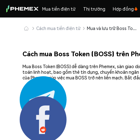
Mua tiền điện tử
Thị trường
Hợp đồng
Cách mua tiền điện tử
Mua và lưu trữ Boss Token (BOSS) an toàn
Cách mua Boss Token (BOSS) trên P
Mua Boss Token (BOSS) dễ dàng trên Phemex, sàn giao dịc
toán linh hoạt, bao gồm thẻ tín dụng, chuyển khoản ngân 
của Phemex giúp việc mua BOSS trở nên liền mạch. Bắt đầu
Chia sẻ: