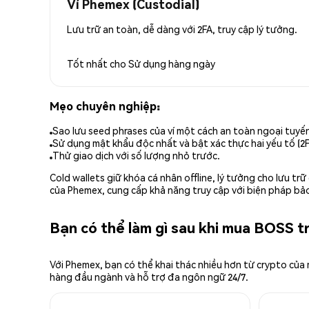
Ví Phemex (Custodial)
Lưu trữ an toàn, dễ dàng với 2FA, truy cập lý tưởng.
Tốt nhất cho
Sử dụng hàng ngày
Mẹo chuyên nghiệp:
Sao lưu seed phrases của ví một cách an toàn ngoại tuyế
Sử dụng mật khẩu độc nhất và bật xác thực hai yếu tố (2F
Thử giao dịch với số lượng nhỏ trước.
Cold wallets giữ khóa cá nhân offline, lý tưởng cho lưu t
của Phemex, cung cấp khả năng truy cập với biện pháp bảo
Bạn có thể làm gì sau khi mua BOSS 
Với Phemex, bạn có thể khai thác nhiều hơn từ crypto của
hàng đầu ngành và hỗ trợ đa ngôn ngữ 24/7.