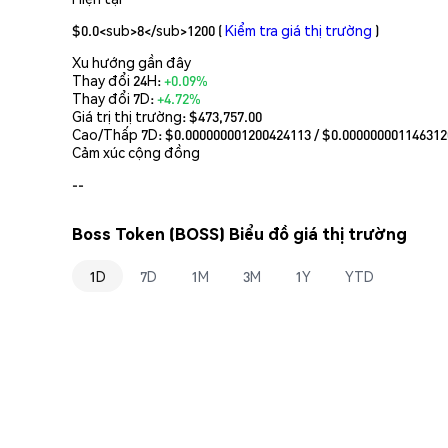
$0.0<sub>8</sub>1200
(
Kiểm tra giá thị trường
)
Xu hướng gần đây
Thay đổi 24H:
+0.09%
Thay đổi 7D:
+4.72%
Giá trị thị trường:
$473,757.00
Cao/Thấp 7D: $
0.000000001200424113
/ $
0.000000001146312
Cảm xúc cộng đồng
--
Boss Token (BOSS) Biểu đồ giá thị trường
1D
7D
1M
3M
1Y
YTD