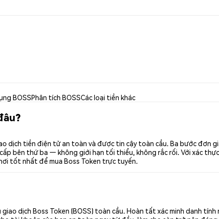
ụng BOSS
Phân tích BOSS
Các loại tiền khác
đâu?
o dịch tiền điện tử an toàn và được tin cậy toàn cầu. Ba bước đơn g
p bên thứ ba — không giới hạn tối thiểu, không rắc rối. Với xác thực 
nơi tốt nhất để mua Boss Token trực tuyến.
 giao dịch Boss Token (BOSS) toàn cầu. Hoàn tất xác minh danh tính