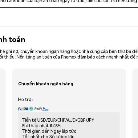
cho tài khoản của bạn an toàn ngay từ đầu, làm cho sàn trở nên đáng 
nh toán
hẻ ghi nợ, chuyển khoản ngân hàng hoặc nhà cung cấp bên thứ ba để 
iền tối thiểu. Nền tảng an toàn của Phemex đảm bảo cách nhanh nhất đ
Chuyển khoản ngân hàng
Hỗ trợ:
Tiền tệ
USD/EUR/CHF/AUD/GBP/JPY
Phí thấp nhất
0.08%
Thời gian đến
Ngay lập tức
Tốt nhất cho
Số lượng lớn