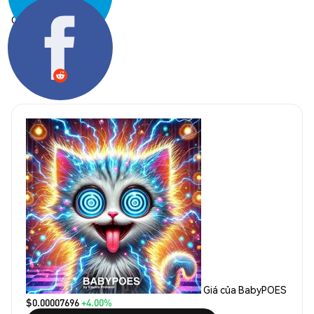
Chia sẻ:
Giá của BabyPOES
$0.00007696
+4.00%