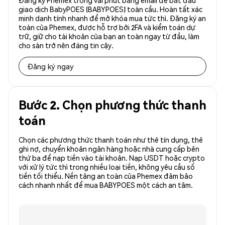
Đăng ký Phemex trong vài phút bằng email để bắt đầu
giao dịch BabyPOES (BABYPOES) toàn cầu. Hoàn tất xác
minh danh tính nhanh để mở khóa mua tức thì. Đăng ký an
toàn của Phemex, được hỗ trợ bởi 2FA và kiểm toán dự
trữ, giữ cho tài khoản của bạn an toàn ngay từ đầu, làm
cho sàn trở nên đáng tin cậy.
Đăng ký ngay
Bước 2. Chọn phương thức thanh
toán
Chọn các phương thức thanh toán như thẻ tín dụng, thẻ
ghi nợ, chuyển khoản ngân hàng hoặc nhà cung cấp bên
thứ ba để nạp tiền vào tài khoản. Nạp USDT hoặc crypto
với xử lý tức thì trong nhiều loại tiền, không yêu cầu số
tiền tối thiểu. Nền tảng an toàn của Phemex đảm bảo
cách nhanh nhất để mua BABYPOES một cách an tâm.