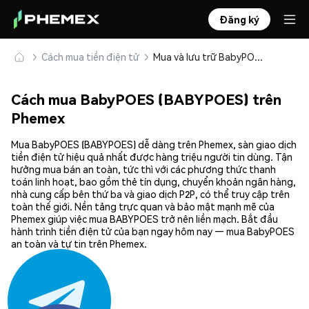
Đăng ký
Cách mua tiền điện tử
Mua và lưu trữ BabyPOES (BABYPOES) an toàn
Cách mua BabyPOES (BABYPOES) trên
Phemex
Mua BabyPOES (BABYPOES) dễ dàng trên Phemex, sàn giao dịch
tiền điện tử hiệu quả nhất được hàng triệu người tin dùng. Tận
hưởng mua bán an toàn, tức thì với các phương thức thanh
toán linh hoạt, bao gồm thẻ tín dụng, chuyển khoản ngân hàng,
nhà cung cấp bên thứ ba và giao dịch P2P, có thể truy cập trên
toàn thế giới. Nền tảng trực quan và bảo mật mạnh mẽ của
Phemex giúp việc mua BABYPOES trở nên liền mạch. Bắt đầu
hành trình tiền điện tử của bạn ngay hôm nay — mua BabyPOES
an toàn và tự tin trên Phemex.