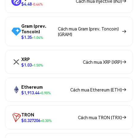
Cách mua Injective (INJ)
$4.48
-0.44%
Gram (prev.
Cách mua Gram (prev. Toncoin)
Toncoin)
(GRAM)
$1.35
+1.04%
XRP
Cách mua XRP (XRP)
$1.03
+1.50%
Ethereum
Cách mua Ethereum (ETH)
$1,913.44
+0.90%
TRON
Cách mua TRON (TRX)
$0.327206
+0.30%