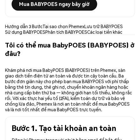
Mua BABYPOES ngay bây giờ
Hướng dẫn 3 Bước
Tại sao chọn Phemex
Lưu trữ BABYPOES
Sử dụng BABYPOES
Phân tích BABYPOES
Các loại tiền khác
Tôi có thể mua BabyPOES (BABYPOES) ở
đâu?
Khám phá nơi mua BabyPOES (BABYPOES) trên Phemex, sàn
giao dịch tiền điện tử an toàn và được tin cậy toàn cầu. Ba
bước đơn giản này cho phép bạn mua BABYPOES với phí thấp
bằng thẻ tín dụng, thẻ ghi nợ, chuyển khoản ngân hàng hoặc
nhà cung cấp bên thứ ba — không giới hạn tối thiểu, không rắc
rối. Với xác thực hai yếu tố (2FA), kiểm toán dự trữ và bảo vệ
chống lừa đảo, Phemex là nơi an toàn nhất để mua BabyPOES
và là nơi tốt nhất để mua BabyPOES trực tuyến.
Bước 1. Tạo tài khoản an toàn