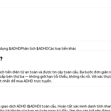
 dụng $ADHD
Phân tích $ADHD
Các loại tiền khác
?
h tiền điện tử an toàn và được tin cậy toàn cầu. Ba bước đơn giản 
p bên thứ ba — không giới hạn tối thiểu, không rắc rối. Với xác thực 
ốt nhất để mua ADHD trực tuyến.
 giao dịch ADHD ($ADHD) toàn cầu. Hoàn tất xác minh danh tính nhan
cho tài khoản của bạn an toàn ngay từ đầu, làm cho sàn trở nên đáng 