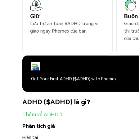
Giữ
Buôn
Lưu trữ an toàn $ADHD trong ví
Giao d
giao ngay Phemex của bạn
thị trư
của ch
Get Your First ADHD ($ADHD) with Phemex
ADHD ($ADHD) là gì?
Thêm về ADHD
Phân tích giá
Hiện tại