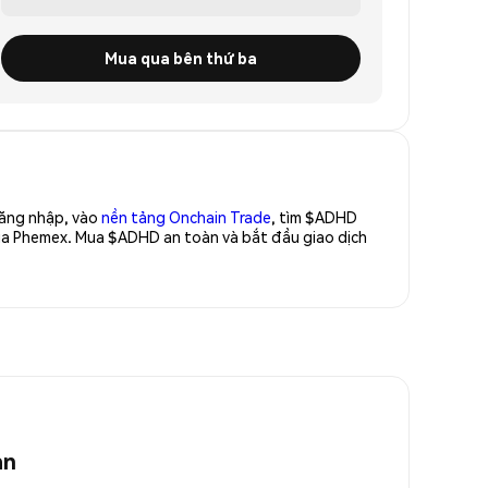
Mua qua bên thứ ba
Đăng nhập, vào
nền tảng Onchain Trade
, tìm $ADHD
của Phemex. Mua $ADHD an toàn và bắt đầu giao dịch
an