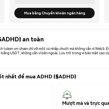
Mua bằng Chuyển khoản ngân hàng
($ADHD) an toàn
ch token on-chain chỉ với một cú nhấp chuột mà không cần ví Web3. 
 bằng USDT, không cần ví bên ngoài. Lưu trữ trong ví bảo mật cao 
ử tốt nhất để mua ADHD ($ADHD)
Mượt mà và trực qu