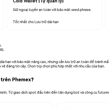
Cold Wallet (Tự quản lý)
Giữ ngoại tuyến an toàn với bảo mật seed phrase.
Tốt nhất cho
Lưu trữ dài hạn
n.
A).
rữ dài hạn với bảo mật nâng cao, nhưng cần lưu trữ an toàn để tránh m
 vệ đáng tin cậy. Chọn tùy chọn phù hợp nhất với nhu cầu của bạn.
 trên Phemex?
 mình. Từ giao dịch spot đầu tiên đến tận dụng bot và công cụ future