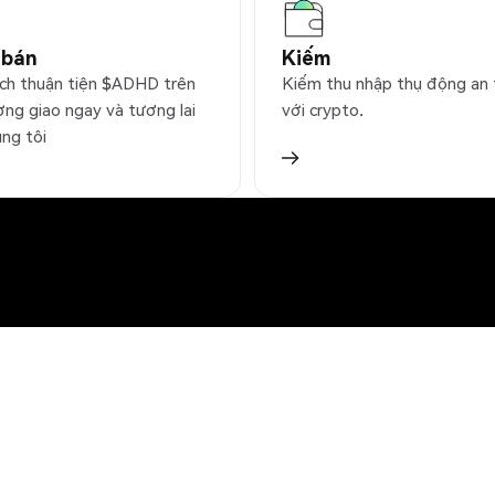
 bán
Kiếm
ịch thuận tiện $ADHD trên
Kiếm thu nhập thụ động an
ờng giao ngay và tương lai
với crypto.
úng tôi