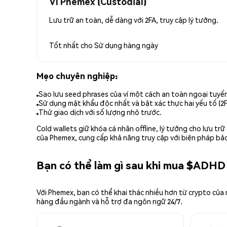
Ví Phemex (Custodial)
Lưu trữ an toàn, dễ dàng với 2FA, truy cập lý tưởng.
Tốt nhất cho
Sử dụng hàng ngày
Mẹo chuyên nghiệp:
Sao lưu seed phrases của ví một cách an toàn ngoại tuyế
Sử dụng mật khẩu độc nhất và bật xác thực hai yếu tố (2F
Thử giao dịch với số lượng nhỏ trước.
Cold wallets giữ khóa cá nhân offline, lý tưởng cho lưu t
của Phemex, cung cấp khả năng truy cập với biện pháp bảo
Bạn có thể làm gì sau khi mua $ADHD
Với Phemex, bạn có thể khai thác nhiều hơn từ crypto của
hàng đầu ngành và hỗ trợ đa ngôn ngữ 24/7.