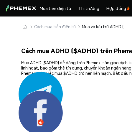
Mua tiền điện tử
Thị trường
Hợp đồng
Cách mua tiền điện tử
Mua và lưu trữ ADHD ($ADHD) an toàn
Cách mua ADHD ($ADHD) trên Phem
Mua ADHD ($ADHD) dễ dàng trên Phemex, sàn giao dịch tiề
linh hoạt, bao gồm thẻ tín dụng, chuyển khoản ngân hàng,
Phemex giúp việc mua $ADHD trở nên liền mạch. Bắt đầu h
Chia sẻ: