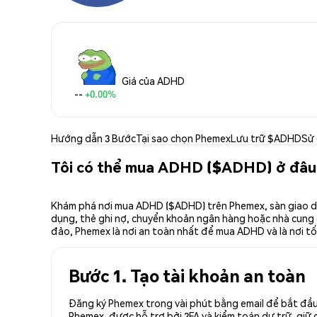
Giá của ADHD
--
+0.00%
Hướng dẫn 3 Bước
Tại sao chọn Phemex
Lưu trữ $ADHD
Sử
Tôi có thể mua ADHD ($ADHD) ở đâu
Khám phá nơi mua ADHD ($ADHD) trên Phemex, sàn giao dịc
dụng, thẻ ghi nợ, chuyển khoản ngân hàng hoặc nhà cung cấ
đảo, Phemex là nơi an toàn nhất để mua ADHD và là nơi t
Bước 1. Tạo tài khoản an toàn
Đăng ký Phemex trong vài phút bằng email để bắt đầu
Phemex, được hỗ trợ bởi 2FA và kiểm toán dự trữ, giữ 