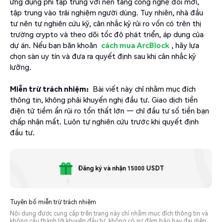
ứng dụng phi tập trung với nền tảng công nghệ đổi mới,
tập trung vào trải nghiệm người dùng. Tuy nhiên, nhà đầu
tư nên tự nghiên cứu kỹ, cân nhắc kỹ rủi ro vốn có trên thị
trường crypto và theo dõi tốc độ phát triển, áp dụng của
dự án. Nếu bạn băn khoăn
cách mua ArcBlock
, hãy lựa
chọn sàn uy tín và đưa ra quyết định sau khi cân nhắc kỹ
lưỡng.
Miễn trừ trách nhiệm:
Bài viết này chỉ nhằm mục đích
thông tin, không phải khuyến nghị đầu tư. Giao dịch tiền
điện tử tiềm ẩn rủi ro tổn thất lớn — chỉ đầu tư số tiền bạn
chấp nhận mất. Luôn tự nghiên cứu trước khi quyết định
đầu tư.
Đăng ký và nhận 15000 USDT
Tuyên bố miễn trừ trách nhiệm
Nội dung được cung cấp trên trang này chỉ nhằm mục đích thông tin và
không cấu thành lời khuyên đầu tư, không có sự đảm bảo hay đại diện