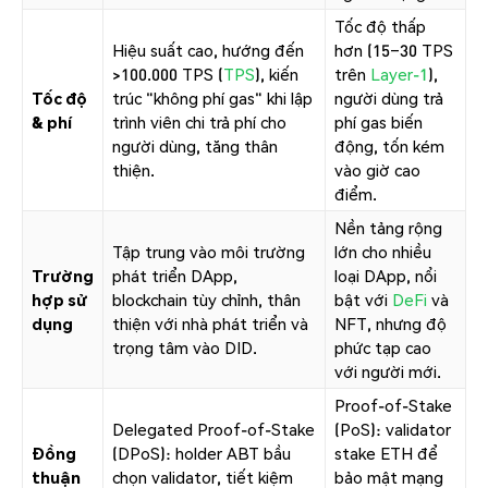
Tốc độ thấp
Hiệu suất cao, hướng đến
hơn (15–30 TPS
>100.000 TPS (
TPS
), kiến
trên
Layer-1
),
Tốc độ
trúc "không phí gas" khi lập
người dùng trả
& phí
trình viên chi trả phí cho
phí gas biến
người dùng, tăng thân
động, tốn kém
thiện.
vào giờ cao
điểm.
Nền tảng rộng
Tập trung vào môi trường
lớn cho nhiều
Trường
phát triển DApp,
loại DApp, nổi
hợp sử
blockchain tùy chỉnh, thân
bật với
DeFi
và
dụng
thiện với nhà phát triển và
NFT, nhưng độ
trọng tâm vào DID.
phức tạp cao
với người mới.
Proof-of-Stake
Delegated Proof-of-Stake
(PoS): validator
Đồng
(DPoS): holder ABT bầu
stake ETH để
thuận
chọn validator, tiết kiệm
bảo mật mạng