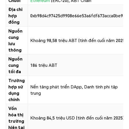
Chuỗi
Ethereum
(ERC-20), ABT Chain
Địa chỉ
hợp
0xb98d4c97425d9908e66e53a6fdf673acca0be986
đồng
Nguồn
cung
Khoảng 98,58 triệu ABT (tính đến cuối năm 2025)
lưu
thông
Nguồn
cung
186 triệu ABT
tối đa
Trường
hợp sử
Nền tảng phát triển DApp, Danh tính phi tập
dụng
trung
chính
Vốn
hóa thị
Khoảng 84,5 triệu USD (tính đến cuối năm 2025)
trường
hiện tại