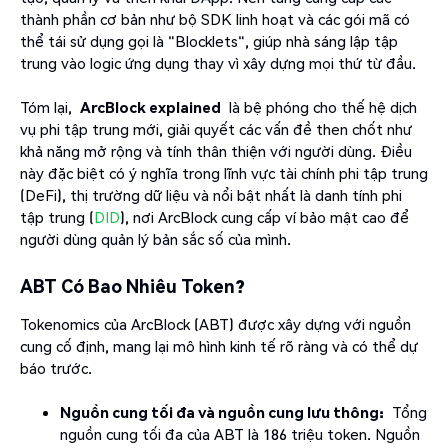
thành phần cơ bản như bộ SDK linh hoạt và các gói mã có
thể tái sử dụng gọi là "Blocklets", giúp nhà sáng lập tập
trung vào logic ứng dụng thay vì xây dựng mọi thứ từ đầu.
Tóm lại,
ArcBlock explained
là bệ phóng cho thế hệ dịch
vụ phi tập trung mới, giải quyết các vấn đề then chốt như
khả năng mở rộng và tính thân thiện với người dùng. Điều
này đặc biệt có ý nghĩa trong lĩnh vực tài chính phi tập trung
(DeFi), thị trường dữ liệu và nổi bật nhất là danh tính phi
tập trung (
DID
), nơi ArcBlock cung cấp ví bảo mật cao để
người dùng quản lý bản sắc số của mình.
ABT Có Bao Nhiêu Token?
Tokenomics của ArcBlock (ABT) được xây dựng với nguồn
cung cố định, mang lại mô hình kinh tế rõ ràng và có thể dự
báo trước.
Nguồn cung tối đa và nguồn cung lưu thông:
Tổng
nguồn cung tối đa của ABT là 186 triệu token. Nguồn