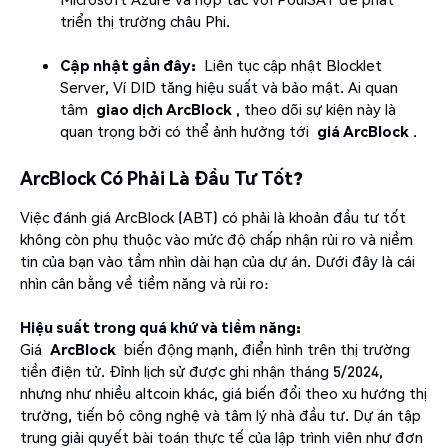
triển thị trường châu Phi.
Cập nhật gần đây:
Liên tục cập nhật Blocklet
Server, Ví DID tăng hiệu suất và bảo mật. Ai quan
tâm
giao dịch ArcBlock
, theo dõi sự kiện này là
quan trọng bởi có thể ảnh hưởng tới
giá ArcBlock
.
ArcBlock Có Phải Là Đầu Tư Tốt?
Việc đánh giá ArcBlock (ABT) có phải là khoản đầu tư tốt
không còn phụ thuộc vào mức độ chấp nhận rủi ro và niềm
tin của bạn vào tầm nhìn dài hạn của dự án. Dưới đây là cái
nhìn cân bằng về tiềm năng và rủi ro:
Hiệu suất trong quá khứ và tiềm năng:
Giá
ArcBlock
biến động mạnh, điển hình trên thị trường
tiền điện tử. Đỉnh lịch sử được ghi nhận tháng 5/2024,
nhưng như nhiều altcoin khác, giá biến đổi theo xu hướng thị
trường, tiến bộ công nghệ và tâm lý nhà đầu tư. Dự án tập
trung giải quyết bài toán thực tế của lập trình viên như đơn