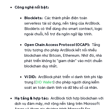
Công nghệ nổi bật:
Blocklets:
Các thành phần điện toán
serverless tái sử dụng, nền tảng của ArcBlock.
Blocklets có thể dùng cho smart contract, logic
ngoài chuỗi, hỗ trợ đa ngôn ngữ lập trình.
Open Chain Access Protocol (OCAP):
Tầng
trừu tượng cho phép ArcBlock kết nối nhiều
blockchain như Bitcoin, Ethereum. Nhờ đó, nhà
phát triển không bị "giam chân" vào một chuẩn
blockchain duy nhất.
Ví DID:
ArcBlock phát triển ví danh tính phi tập
trung (
DID Wallet
) cho phép người dùng kiểm
soát an toàn danh tính và dữ liệu số cá nhân.
Hạ tầng & hợp tác:
ArcBlock tích hợp blockchain với
dịch vụ đám mây, mở rộng nền tảng trên Microsoft
Azure và tham gia chương trình Microsoft for