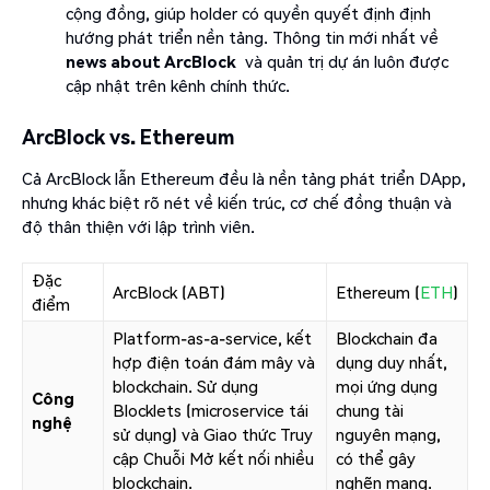
cộng đồng, giúp holder có quyền quyết định định
hướng phát triển nền tảng. Thông tin mới nhất về
news about ArcBlock
và quản trị dự án luôn được
cập nhật trên kênh chính thức.
ArcBlock vs. Ethereum
Cả ArcBlock lẫn Ethereum đều là nền tảng phát triển DApp,
nhưng khác biệt rõ nét về kiến trúc, cơ chế đồng thuận và
độ thân thiện với lập trình viên.
Đặc
ArcBlock (ABT)
Ethereum (
ETH
)
điểm
Platform-as-a-service, kết
Blockchain đa
hợp điện toán đám mây và
dụng duy nhất,
blockchain. Sử dụng
mọi ứng dụng
Công
Blocklets (microservice tái
chung tài
nghệ
sử dụng) và Giao thức Truy
nguyên mạng,
cập Chuỗi Mở kết nối nhiều
có thể gây
blockchain.
nghẽn mạng.