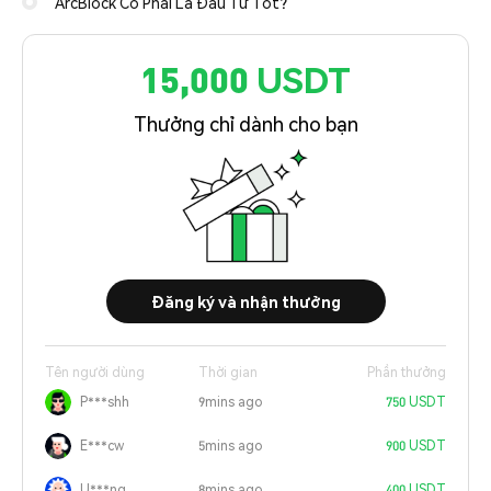
ArcBlock Có Phải Là Đầu Tư Tốt?
15,000 USDT
Thưởng chỉ dành cho bạn
Đăng ký và nhận thưởng
Tên người dùng
Thời gian
Phần thưởng
P***shh
9mins ago
750 USDT
E***cw
5mins ago
900 USDT
U***ng
8mins ago
400 USDT