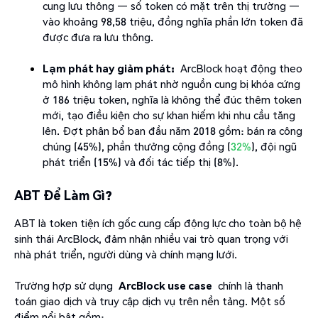
cung lưu thông — số token có mặt trên thị trường —
vào khoảng 98,58 triệu, đồng nghĩa phần lớn token đã
được đưa ra lưu thông.
Lạm phát hay giảm phát:
ArcBlock hoạt động theo
mô hình không lạm phát nhờ nguồn cung bị khóa cứng
ở 186 triệu token, nghĩa là không thể đúc thêm token
mới, tạo điều kiện cho sự khan hiếm khi nhu cầu tăng
lên. Đợt phân bổ ban đầu năm 2018 gồm: bán ra công
chúng (45%), phần thưởng cộng đồng (
32%
), đội ngũ
phát triển (15%) và đối tác tiếp thị (8%).
ABT Để Làm Gì?
ABT là token tiện ích gốc cung cấp động lực cho toàn bộ hệ
sinh thái ArcBlock, đảm nhận nhiều vai trò quan trọng với
nhà phát triển, người dùng và chính mạng lưới.
Trường hợp sử dụng
ArcBlock use case
chính là thanh
toán giao dịch và truy cập dịch vụ trên nền tảng. Một số
điểm nổi bật gồm: