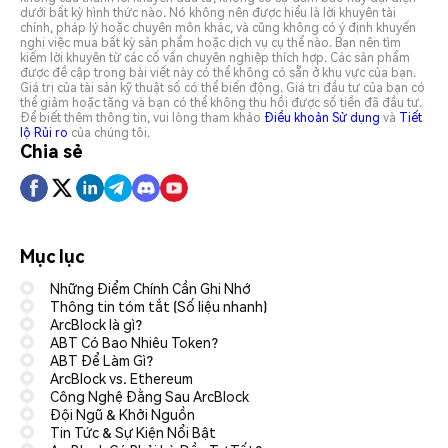
dưới bất kỳ hình thức nào. Nó không nên được hiểu là lời khuyên tài
chính, pháp lý hoặc chuyên môn khác, và cũng không có ý định khuyến
nghị việc mua bất kỳ sản phẩm hoặc dịch vụ cụ thể nào. Bạn nên tìm
kiếm lời khuyên từ các cố vấn chuyên nghiệp thích hợp. Các sản phẩm
được đề cập trong bài viết này có thể không có sẵn ở khu vực của bạn.
Giá trị của tài sản kỹ thuật số có thể biến động. Giá trị đầu tư của bạn có
thể giảm hoặc tăng và bạn có thể không thu hồi được số tiền đã đầu tư.
Để biết thêm thông tin, vui lòng tham khảo
Điều khoản Sử dụng
và
Tiết
lộ Rủi ro
của chúng tôi.
Chia sẻ
Mục lục
Những Điểm Chính Cần Ghi Nhớ
Thông tin tóm tắt (Số liệu nhanh)
ArcBlock là gì?
ABT Có Bao Nhiêu Token?
ABT Để Làm Gì?
ArcBlock vs. Ethereum
Công Nghệ Đằng Sau ArcBlock
Đội Ngũ & Khởi Nguồn
Tin Tức & Sự Kiện Nổi Bật