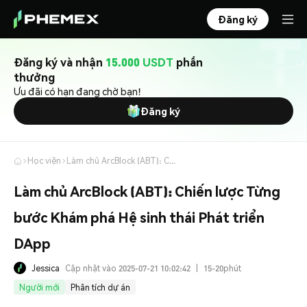
Đăng ký
Đăng ký và nhận
15.000 USDT
phần
thưởng
Ưu đãi có hạn đang chờ bạn!
Đăng ký
Học viện
Làm chủ ArcBlock (ABT): Chiến lược Từng bước Khám phá Hệ sinh thái Phát triển DApp
Làm chủ ArcBlock (ABT): Chiến lược Từng
bước Khám phá Hệ sinh thái Phát triển
DApp
Jessica
Cập nhật vào 2025-07-21 10:02:42
|
15-20phút
Người mới
Phân tích dự án