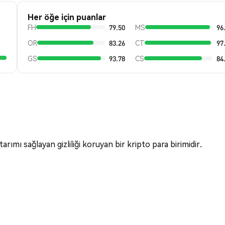
Her öğe için puanlar
FH
79.50
MS
96
OR
83.26
CT
97
GS
93.78
CS
84
arımı sağlayan gizliliği koruyan bir kripto para birimidir.