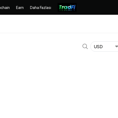
chain
Earn
Daha Fazlası
USD