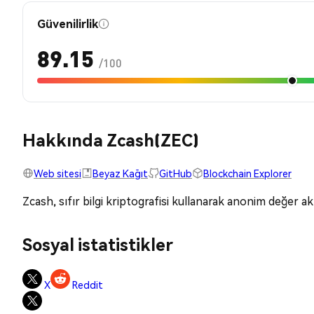
Güvenilirlik
89.15
/100
Hakkında Zcash(ZEC)
Web sitesi
Beyaz Kağıt
GitHub
Blockchain Explorer
Zcash, sıfır bilgi kriptografisi kullanarak anonim değer akt
Sosyal istatistikler
X
Reddit