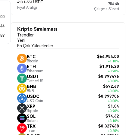
413.1-554 USDT
78d 4h
Fiyat Aralığı
Çalışma Süresi
.00
.44
Kripto Sıralaması
Trendler
.89
Yeni
En Çok Yükselenler
$64,954.00
BTC
Bitcoin
+1.10%
$1,916.20
ETH
Ethereum
+0.90%
$0.999476
USDT
TetherUS
+0.00%
$592.69
BNB
BNB
+0.00%
$0.999706
USDC
USD Coin
+0.00%
$1.04
XRP
Ripple
+0.90%
$74.62
SOL
Solana
+3.10%
$0.327468
TRX
Tron
+0.20%