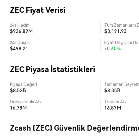
ZEC Fiyat Verisi
24s Hacim
Tüm Zamanların E
$926.89M
$3,191.93
24s Düşük
Fiyat Değişimi (1s
$498.21
+0.60%
ZEC Piyasa İstatistikleri
Piyasa Değeri
Tamamen Seyrelti
$8.52B
$8.35B
Dolaşımdaki Arz
Toplam Arz
16.78M
16.87M
Zcash (ZEC) Güvenlik Değerlendirm