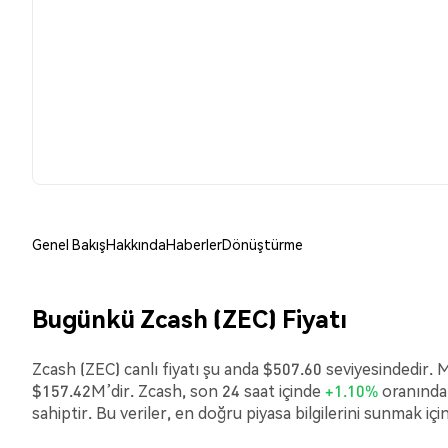
Genel Bakış
Hakkında
Haberler
Dönüştürme
Bugünkü Zcash (ZEC) Fiyatı
Zcash (ZEC) canlı fiyatı şu anda $507.60 seviyesindedir. 
$157.42M’dir. Zcash, son 24 saat içinde
+1.10%
oranında 
sahiptir. Bu veriler, en doğru piyasa bilgilerini sunmak i