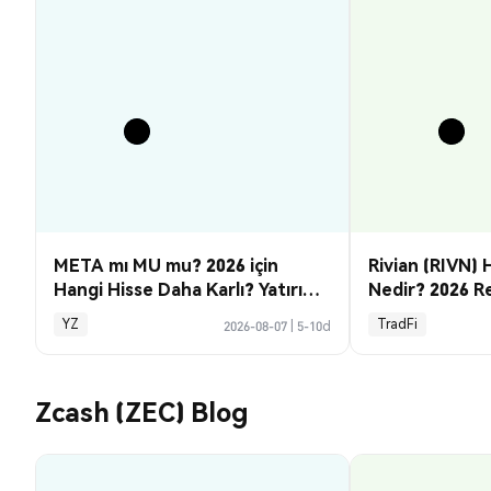
META mı MU mu? 2026 için
Rivian (RIVN) 
Hangi Hisse Daha Karlı? Yatırım
Nedir? 2026 R
Rehberi
Yorumlar
YZ
TradFi
2026-08-07
|
5-10d
Zcash (ZEC) Blog