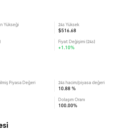
n Yükseği
24s Yüksek
$516.68
)
Fiyat Değişimi (24s)
+1.10%
lmiş Piyasa Değeri
24s hacim/piyasa değeri
10.88 %
Dolaşım Oranı
100.00%
esi