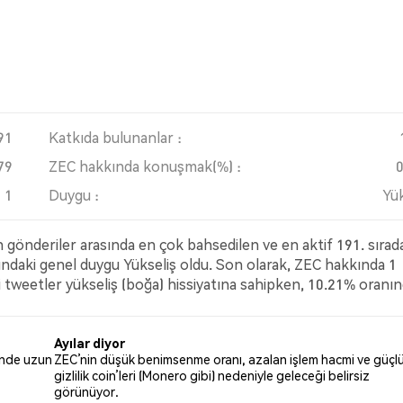
91
Katkıda bulunanlar :
79
ZEC hakkında konuşmak(%) :
1
Duygu :
Yük
gönderiler arasında en çok bahsedilen ve en aktif 191. sırad
ındaki genel duygu Yükseliş oldu. Son olarak, ZEC hakkında 1
 tweetler yükseliş (boğa) hissiyatına sahipken, 10.21% oranın
ki tweetler ise ZEC hakkında nötr kaldı. Bu duygu analizi 1930
Ayılar diyor
esinde uzun
ZEC’nin düşük benimsenme oranı, azalan işlem hacmi ve güçlü
gizlilik coin’leri (Monero gibi) nedeniyle geleceği belirsiz
görünüyor.