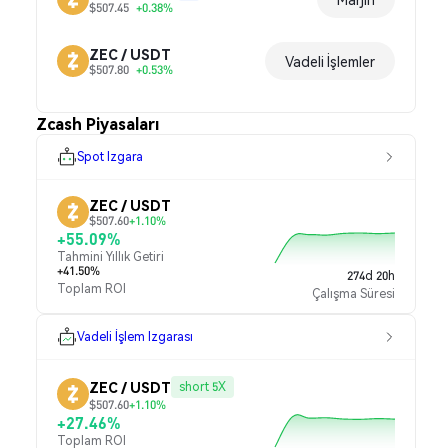
$507.45
+0.38%
ZEC / USDT
Vadeli İşlemler
$507.80
+0.53%
Zcash Piyasaları
Spot Izgara
ZEC / USDT
$507.60
+1.10%
+55.09%
Tahmini Yıllık Getiri
+41.50%
274d 20h
Toplam ROI
Çalışma Süresi
Vadeli İşlem Izgarası
ZEC / USDT
short 5X
$507.60
+1.10%
+27.46%
Toplam ROI