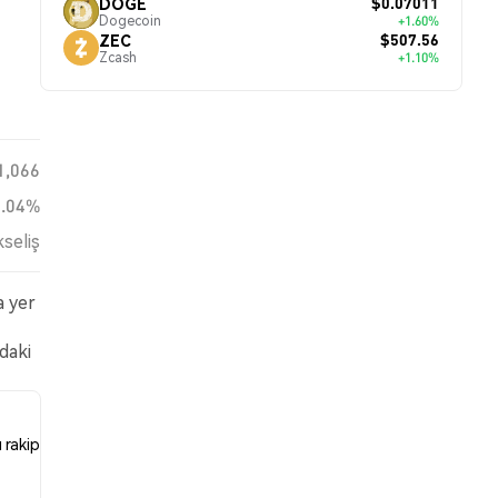
$0.07011
DOGE
Dogecoin
+1.60%
$507.56
ZEC
Zcash
+1.10%
1,066
0.04%
seliş
a yer
daki
 rakip