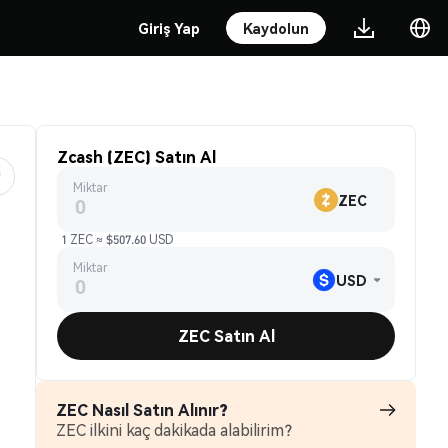
Giriş Yap
Kaydolun
Zcash (ZEC) Satın Al
Miktar
ZEC
1 ZEC ≈ $507.60 USD
Miktar
USD
ZEC Satın Al
ZEC Nasıl Satın Alınır?
ZEC ilkini kaç dakikada alabilirim?