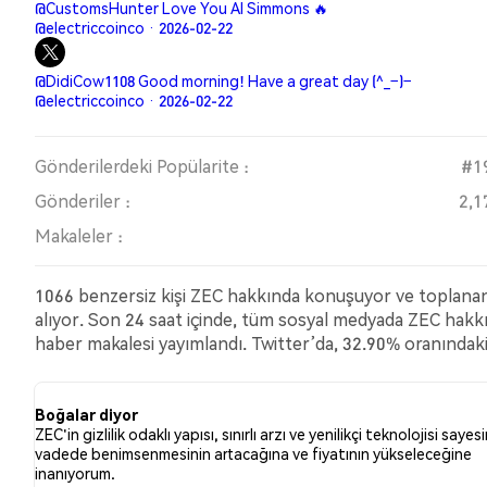
@CustomsHunter Love You Al Simmons 🔥
@electriccoinco · 2026-02-22
@DidiCow1108 Good morning! Have a great day (^_−)−
@electriccoinco · 2026-02-22
Gönderilerdeki Popülarite :
#1
Gönderiler :
2,1
Makaleler :
1066 benzersiz kişi ZEC hakkında konuşuyor ve toplanan 
alıyor. Son 24 saat içinde, tüm sosyal medyada ZEC hakk
haber makalesi yayımlandı. Twitter’da, 32.90% oranındaki
tweetler düşüş (ayı) hissiyatına sahipti. 56.89% oranında
tweet’e dayanmaktadır.
Boğalar diyor
ZEC'in gizlilik odaklı yapısı, sınırlı arzı ve yenilikçi teknolojisi say
vadede benimsenmesinin artacağına ve fiyatının yükseleceğine
inanıyorum.