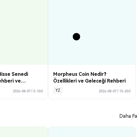
Hisse Senedi
Morpheus Coin Nedir?
ehberi ve
Özellikleri ve Geleceği Rehberi
YZ
2026-08-07
|
5-10d
2026-08-07
|
15-20d
Daha Fa