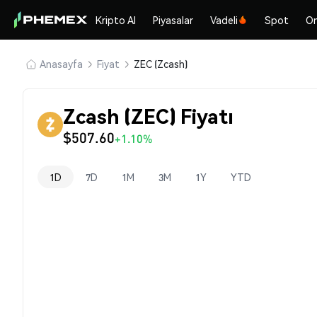
Kripto Al
Piyasalar
Vadeli
Spot
On
Anasayfa
Fiyat
ZEC (Zcash)
Zcash (ZEC) Fiyatı
$507.60
+1.10%
1D
7D
1M
3M
1Y
YTD