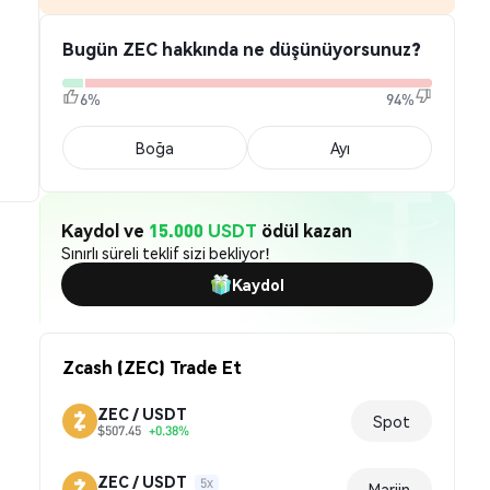
Bugün ZEC hakkında ne düşünüyorsunuz?
6%
94%
Boğa
Ayı
Kaydol ve
15.000 USDT
ödül kazan
Sınırlı süreli teklif sizi bekliyor!
Kaydol
Zcash (ZEC) Trade Et
ZEC / USDT
Spot
$507.45
+0.38%
ZEC / USDT
5x
Marjin