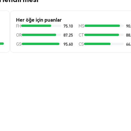
Her öğe için puanlar
FH
75.10
MS
90
OR
87.25
CT
88
GS
95.60
CS
66