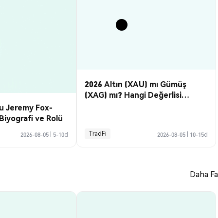
2026 Altın (XAU) mı Gümüş
(XAG) mı? Hangi Değerlisi
Alınır?
su Jeremy Fox-
Biyografi ve Rolü
TradFi
2026-08-05
|
5-10d
2026-08-05
|
10-15d
Daha Fa