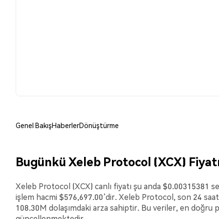
Genel Bakış
Haberler
Dönüştürme
Bugünkü Xeleb Protocol (XCX) Fiyat
Xeleb Protocol (XCX) canlı fiyatı şu anda $0.00315381 se
işlem hacmi $576,697.00’dir. Xeleb Protocol, son 24 saat
108.30M dolaşımdaki arza sahiptir. Bu veriler, en doğru pi
güncellenmektedir.