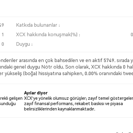
49
Katkıda bulunanlar :
1
XCX hakkında konuşmak(%) :
0
Duygu :
deriler arasında en çok bahsedilen ve en aktif 5749. sırada 
kındaki genel duygu Nötr oldu. Son olarak, XCX hakkında 0 h
er yükseliş (boğa) hissiyatına sahipken, 0.00% oranındaki twe
ler ise XCX hakkında nötr kaldı. Bu duygu analizi 1 tweet’e
Ayılar diyor
rekli gelişen
XCX'ye yönelik olumsuz görüşler; zayıf temel göstergeler
e sunduğu
zayıf finansal performans, rekabet baskısı ve piyasa
belirsizliklerinden kaynaklanmaktadır.