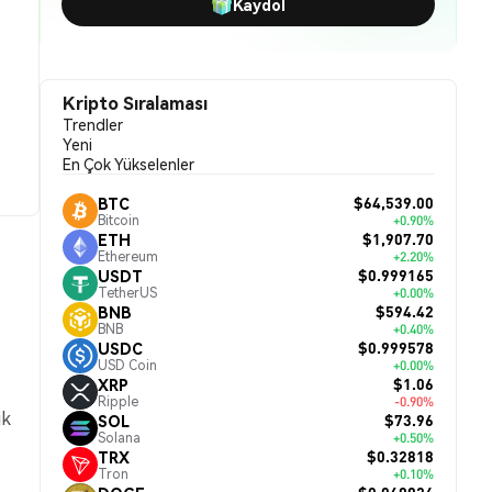
Kaydol
Kripto Sıralaması
Trendler
Yeni
En Çok Yükselenler
$64,539.00
BTC
Bitcoin
+0.90%
$1,907.70
ETH
Ethereum
+2.20%
$0.999165
USDT
TetherUS
+0.00%
$594.42
BNB
BNB
+0.40%
$0.999578
USDC
USD Coin
+0.00%
$1.06
XRP
Ripple
-0.90%
ik
$73.96
SOL
Solana
+0.50%
$0.32818
TRX
Tron
+0.10%