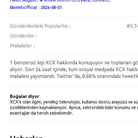
@xelebofficial · 2026-08-01
Gönderilerdeki Popülarite :
#5,7
Gönderiler :
Makaleler :
1 benzersiz kişi XCX hakkında konuşuyor ve toplanan gön
alıyor. Son 24 saat içinde, tüm sosyal medyada XCX hak
makalesi yayımlandı. Twitter’da, 0.00% oranındaki tweetl
düşüş (ayı) hissiyatına sahipti. 100.00% oranındaki tweet
dayanmaktadır.
Boğalar diyor
XCX’e olan ilgim, yenilikçi teknolojisi, kullanıcı dostu arayüzü ve sü
özelliklerinden kaynaklanıyor. Ayrıca, sektördeki lider konumu v
avantajlar da tercih sebebimdir.