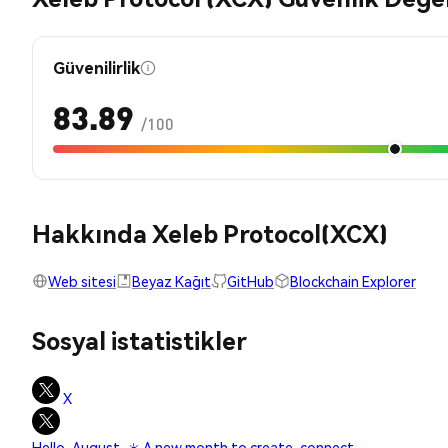
Güvenilirlik
83.89
/100
Hakkında Xeleb Protocol(XCX)
Web sitesi
Beyaz Kağıt
GitHub
Blockchain Explorer
Sosyal istatistikler
X
Hello, August. ☀️ A new month to create, connect,