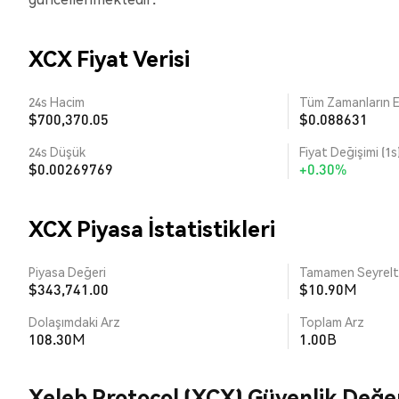
XCX Fiyat Verisi
24s Hacim
Tüm Zamanların E
$700,370.05
$0.088631
24s Düşük
Fiyat Değişimi (1s
$0.00269769
+0.30%
XCX Piyasa İstatistikleri
Piyasa Değeri
Tamamen Seyrelti
$343,741.00
$10.90M
Dolaşımdaki Arz
Toplam Arz
108.30M
1.00B
Xeleb Protocol (XCX) Güvenlik Değe