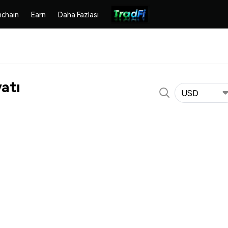
chain
Earn
Daha Fazlası
atı
USD