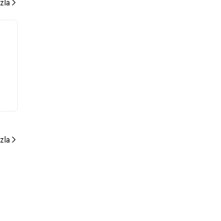
zla
zla