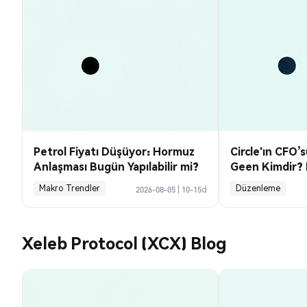
Petrol Fiyatı Düşüyor: Hormuz
Circle'ın CFO’
Anlaşması Bugün Yapılabilir mi?
Geen Kimdir? 
Makro Trendler
Düzenleme
2026-08-05
|
10-15d
Xeleb Protocol (XCX) Blog