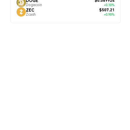
$0.069924
DOGE
Dogecoin
+0.10%
$507.21
ZEC
Zcash
+0.90%