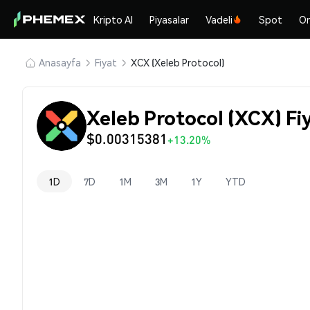
Kripto Al
Piyasalar
Vadeli
Spot
On
Anasayfa
Fiyat
XCX (Xeleb Protocol)
Xeleb Protocol (XCX) Fiy
$0.00315381
+13.20%
1D
7D
1M
3M
1Y
YTD