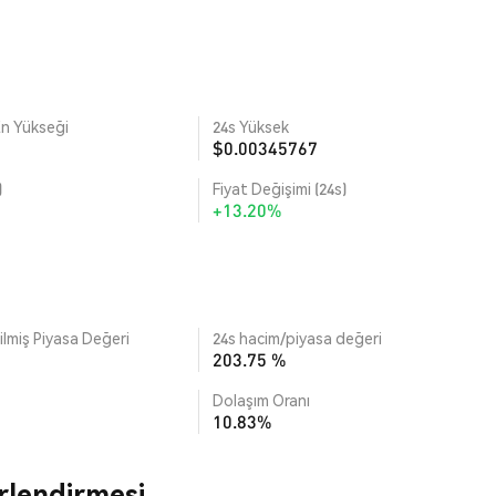
n Yükseği
24s Yüksek
$0.00345767
)
Fiyat Değişimi (24s)
+13.20%
lmiş Piyasa Değeri
24s hacim/piyasa değeri
203.75 %
Dolaşım Oranı
10.83%
rlendirmesi