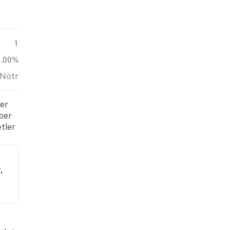
1
0.00%
Nötr
yer
aber
etler
,