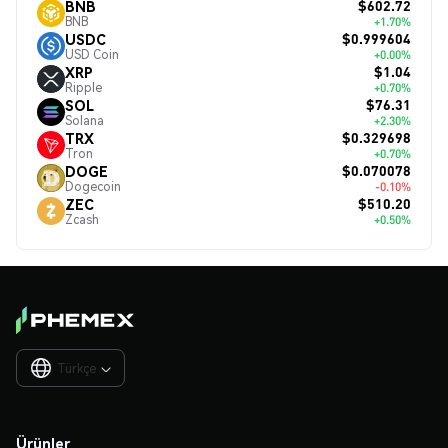
$602.72
BNB
BNB
+1.70%
$0.999604
USDC
USD Coin
+0.00%
$1.04
XRP
Ripple
+0.70%
$76.31
SOL
Solana
+2.30%
$0.329698
TRX
Tron
+0.70%
$0.070078
DOGE
Dogecoin
-0.10%
$510.20
ZEC
Zcash
+0.50%
Türkçe

Ürünler