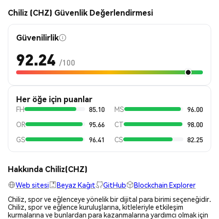
Chiliz (CHZ) Güvenlik Değerlendirmesi
Güvenilirlik
92.24
/100
Her öğe için puanlar
FH
85.10
MS
96.00
OR
95.66
CT
98.00
GS
96.41
CS
82.25
Hakkında Chiliz(CHZ)
Web sitesi
Beyaz Kağıt
GitHub
Blockchain Explorer
Chiliz, spor ve eğlenceye yönelik bir dijital para birimi seçeneğidir.
Chiliz, spor ve eğlence kuruluşlarına, kitleleriyle etkileşim
kurmalarına ve bunlardan para kazanmalarına yardımcı olmak için