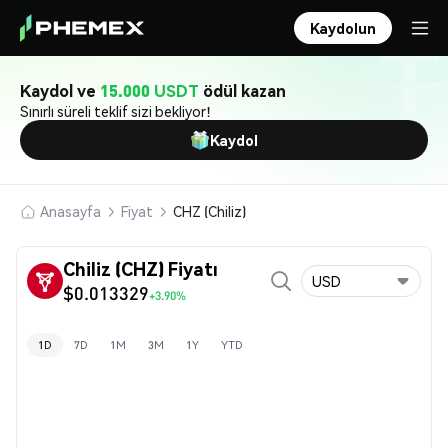
Kaydolun
Kaydol ve
15.000 USDT
ödül kazan
Sınırlı süreli teklif sizi bekliyor!
Kaydol
Anasayfa
Fiyat
CHZ (Chiliz)
Chiliz (CHZ) Fiyatı
USD
$0.013329
+3.90%
1D
7D
1M
3M
1Y
YTD