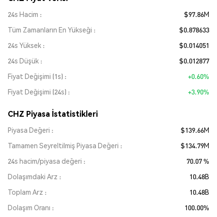
24s Hacim
$97.86M
Tüm Zamanların En Yükseği
$0.878633
24s Yüksek
$0.014051
24s Düşük
$0.012877
Fiyat Değişimi (1s)
+0.60%
Fiyat Değişimi (24s)
+3.90%
CHZ Piyasa İstatistikleri
Piyasa Değeri
$139.66M
Tamamen Seyreltilmiş Piyasa Değeri
$134.79M
24s hacim/piyasa değeri
70.07 %
Dolaşımdaki Arz
10.48B
Toplam Arz
10.48B
Dolaşım Oranı
100.00%