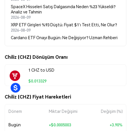
SpaceX Hisseleri Satış Dalgasında Neden %23 Yükseldi?
Analiz ve Tahmin
2026-08-09
XRP ETF Girişleri %93 Düştü: Fiyat $1'ı Test Etti, Ne Olur?
2026-08-09
Cardano ETF Onayı Bugün: Ne Değişiyor? Uzman Rehberi
Chiliz (CHZ) Dönüşüm Oranı
1 CHZ to USD
$0.013329
Chiliz (CHZ) Fiyat Hareketleri
Dönem
Miktar Değişimi
Değişim (%)
Bugün
+
$0.0005003
+3.90%