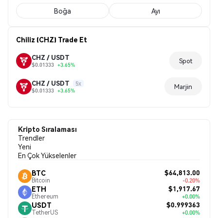
Boğa
Ayı
Chiliz (CHZ) Trade Et
CHZ / USDT
Spot
$0.01333
+3.65%
CHZ / USDT
5x
Marjin
$0.01333
+3.65%
Kripto Sıralaması
Trendler
Yeni
En Çok Yükselenler
$64,813.00
BTC
Bitcoin
-0.20%
$1,917.67
ETH
Ethereum
+0.00%
$0.999363
USDT
TetherUS
+0.00%