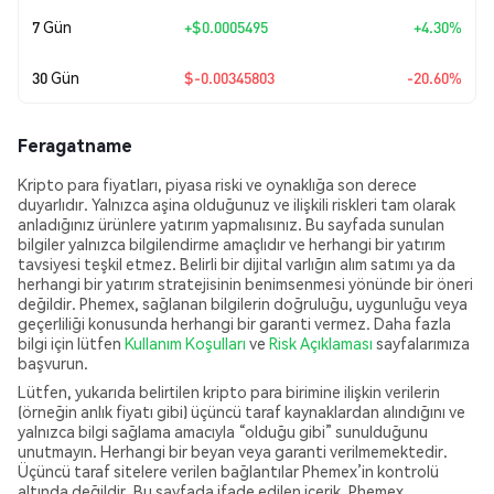
7 Gün
+
$0.0005495
+4.30%
30 Gün
$-0.00345803
-20.60%
Feragatname
Kripto para fiyatları, piyasa riski ve oynaklığa son derece
duyarlıdır. Yalnızca aşina olduğunuz ve ilişkili riskleri tam olarak
anladığınız ürünlere yatırım yapmalısınız. Bu sayfada sunulan
bilgiler yalnızca bilgilendirme amaçlıdır ve herhangi bir yatırım
tavsiyesi teşkil etmez. Belirli bir dijital varlığın alım satımı ya da
herhangi bir yatırım stratejisinin benimsenmesi yönünde bir öneri
değildir. Phemex, sağlanan bilgilerin doğruluğu, uygunluğu veya
geçerliliği konusunda herhangi bir garanti vermez. Daha fazla
bilgi için lütfen
Kullanım Koşulları
ve
Risk Açıklaması
sayfalarımıza
başvurun.
Lütfen, yukarıda belirtilen kripto para birimine ilişkin verilerin
(örneğin anlık fiyatı gibi) üçüncü taraf kaynaklardan alındığını ve
yalnızca bilgi sağlama amacıyla “olduğu gibi” sunulduğunu
unutmayın. Herhangi bir beyan veya garanti verilmemektedir.
Üçüncü taraf sitelere verilen bağlantılar Phemex’in kontrolü
altında değildir. Bu sayfada ifade edilen içerik, Phemex