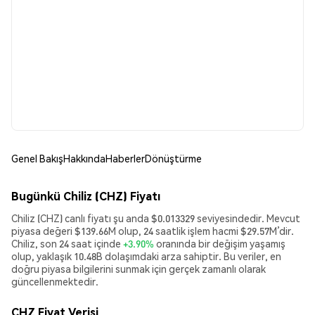
Genel Bakış
Hakkında
Haberler
Dönüştürme
Bugünkü Chiliz (CHZ) Fiyatı
Chiliz (CHZ) canlı fiyatı şu anda $0.013329 seviyesindedir. Mevcut
piyasa değeri $139.66M olup, 24 saatlik işlem hacmi $29.57M’dir.
Chiliz, son 24 saat içinde
+3.90%
oranında bir değişim yaşamış
olup, yaklaşık 10.48B dolaşımdaki arza sahiptir. Bu veriler, en
doğru piyasa bilgilerini sunmak için gerçek zamanlı olarak
güncellenmektedir.
CHZ Fiyat Verisi