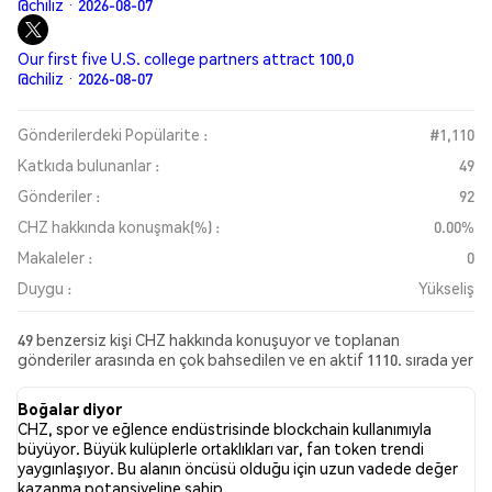
@chiliz · 2026-08-07
Our first five U.S. college partners attract 100,0
@chiliz · 2026-08-07
Gönderilerdeki Popülarite :
#1,110
Katkıda bulunanlar :
49
Gönderiler :
92
CHZ hakkında konuşmak(%) :
0.00%
Makaleler :
0
Duygu :
Yükseliş
49 benzersiz kişi CHZ hakkında konuşuyor ve toplanan
gönderiler arasında en çok bahsedilen ve en aktif 1110. sırada yer
alıyor. Son 24 saat içinde, tüm sosyal medyada CHZ hakkındaki
genel duygu Yükseliş oldu. Son olarak, CHZ hakkında 0 haber
Boğalar diyor
makalesi yayımlandı. Twitter’da, 41.57% oranındaki tweetler
CHZ, spor ve eğlence endüstrisinde blockchain kullanımıyla
yükseliş (boğa) hissiyatına sahipken, 5.62% oranındaki tweetler
büyüyor. Büyük kulüplerle ortaklıkları var, fan token trendi
düşüş (ayı) hissiyatına sahipti. 52.81% oranındaki tweetler ise
yaygınlaşıyor. Bu alanın öncüsü olduğu için uzun vadede değer
CHZ hakkında nötr kaldı. Bu duygu analizi 89 tweet’e
kazanma potansiyeline sahip.