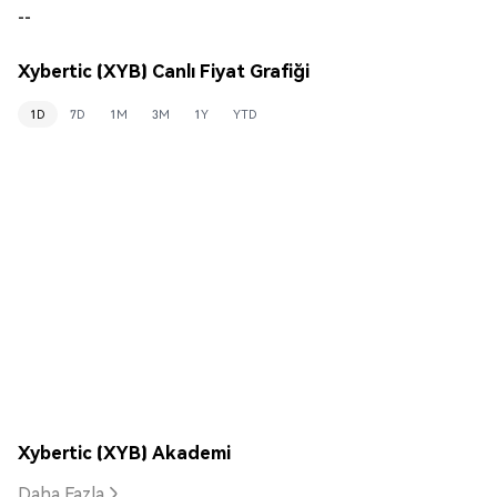
--
Xybertic (XYB) Canlı Fiyat Grafiği
1D
7D
1M
3M
1Y
YTD
Xybertic (XYB) Akademi
Daha Fazla