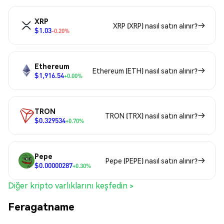
XRP
XRP (XRP) nasıl satın alınır?
$1.03
-0.20%
Ethereum
Ethereum (ETH) nasıl satın alınır?
$1,916.54
+0.00%
TRON
TRON (TRX) nasıl satın alınır?
$0.329534
+0.70%
Pepe
Pepe (PEPE) nasıl satın alınır?
$0.00000287
+0.30%
Diğer kripto varlıklarını keşfedin >
Feragatname