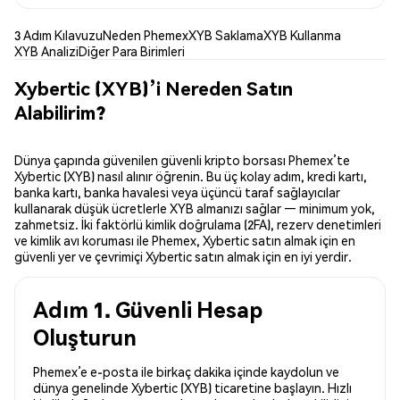
3 Adım Kılavuzu
Neden Phemex
XYB Saklama
XYB Kullanma
XYB Analizi
Diğer Para Birimleri
Xybertic (XYB)’i Nereden Satın
Alabilirim?
Dünya çapında güvenilen güvenli kripto borsası Phemex’te
Xybertic (XYB) nasıl alınır öğrenin. Bu üç kolay adım, kredi kartı,
banka kartı, banka havalesi veya üçüncü taraf sağlayıcılar
kullanarak düşük ücretlerle XYB almanızı sağlar — minimum yok,
zahmetsiz. İki faktörlü kimlik doğrulama (2FA), rezerv denetimleri
ve kimlik avı koruması ile Phemex, Xybertic satın almak için en
güvenli yer ve çevrimiçi Xybertic satın almak için en iyi yerdir.
Adım 1. Güvenli Hesap
Oluşturun
Phemex’e e-posta ile birkaç dakika içinde kaydolun ve
dünya genelinde Xybertic (XYB) ticaretine başlayın. Hızlı