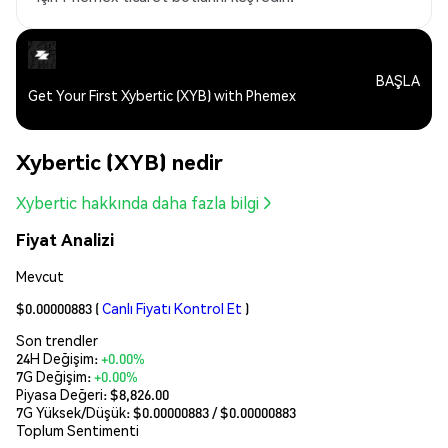
BAŞLA
Get Your First Xybertic (XYB) with Phemex
Xybertic (XYB) nedir
Xybertic hakkında daha fazla bilgi
Fiyat Analizi
Mevcut
$0.00000883
(
Canlı Fiyatı Kontrol Et
)
Son trendler
24H Değişim:
+0.00%
7G Değişim:
+0.00%
Piyasa Değeri:
$8,826.00
7G Yüksek/Düşük: $
0.00000883
/ $
0.00000883
Toplum Sentimenti