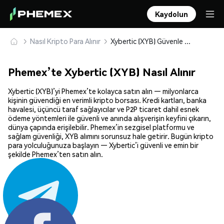
Kaydolun
Nasıl Kripto Para Alınır
Xybertic (XYB) Güvenle Satın Alın ve Saklayın
Phemex’te Xybertic (XYB) Nasıl Alınır
Xybertic (XYB)’yi Phemex’te kolayca satın alın — milyonlarca
kişinin güvendiği en verimli kripto borsası. Kredi kartları, banka
havalesi, üçüncü taraf sağlayıcılar ve P2P ticaret dahil esnek
ödeme yöntemleri ile güvenli ve anında alışverişin keyfini çıkarın,
dünya çapında erişilebilir. Phemex’in sezgisel platformu ve
sağlam güvenliği, XYB alımını sorunsuz hale getirir. Bugün kripto
para yolculuğunuza başlayın — Xybertic’i güvenli ve emin bir
şekilde Phemex’ten satın alın.
Paylaş: