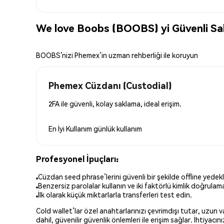
We love Boobs (BOOBS) yi Güvenli S
BOOBS’nizi Phemex’in uzman rehberliği ile koruyun
Phemex Cüzdanı (Custodial)
2FA ile güvenli, kolay saklama, ideal erişim.
En İyi Kullanım
günlük kullanım
Profesyonel İpuçları:
Cüzdan seed phrase’lerini güvenli bir şekilde offline yedekl
Benzersiz parolalar kullanın ve iki faktörlü kimlik doğrulamay
İlk olarak küçük miktarlarla transferleri test edin.
Cold wallet’lar özel anahtarlarınızı çevrimdışı tutar, uzun
dahil, güvenilir güvenlik önlemleri ile erişim sağlar. İhtiyac