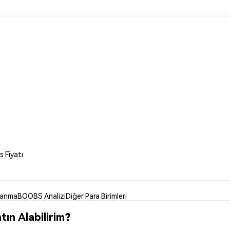
 Fiyatı
lanma
BOOBS Analizi
Diğer Para Birimleri
ın Alabilirim?