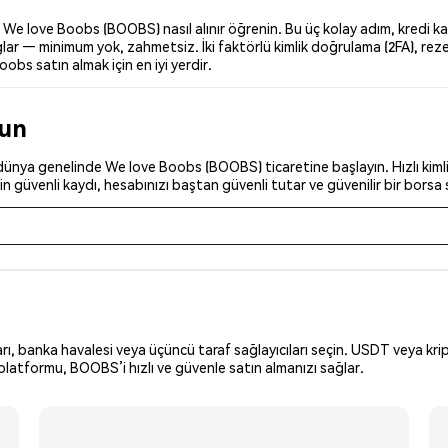
e love Boobs (BOOBS) nasıl alınır öğrenin. Bu üç kolay adım, kredi kar
lar — minimum yok, zahmetsiz. İki faktörlü kimlik doğrulama (2FA), reze
obs satın almak için en iyi yerdir.
run
dünya genelinde We love Boobs (BOOBS) ticaretine başlayın. Hızlı kimli
n güvenli kaydı, hesabınızı baştan güvenli tutar ve güvenilir bir borsa 
arı, banka havalesi veya üçüncü taraf sağlayıcıları seçin. USDT veya krip
platformu, BOOBS’i hızlı ve güvenle satın almanızı sağlar.