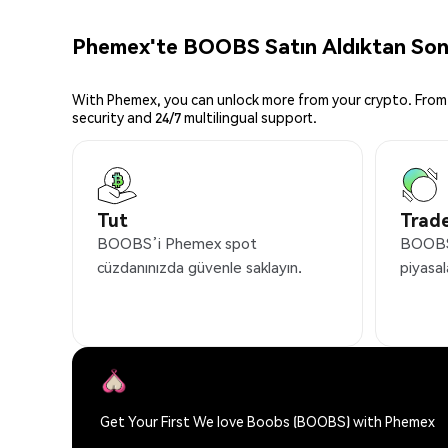
Phemex'te BOOBS Satın Aldıktan Sonr
With Phemex, you can unlock more from your crypto. From 
security and 24/7 multilingual support.
Tut
Trade
BOOBS’i Phemex spot
BOOBS’
cüzdanınızda güvenle saklayın.
piyasal
Get Your First We love Boobs (BOOBS) with Phemex