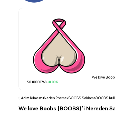
We love Boobs
$0.00000768
+0.00%
3 Adım Kılavuzu
Neden Phemex
BOOBS Saklama
BOOBS Kul
We love Boobs (BOOBS)’i Nereden Sat