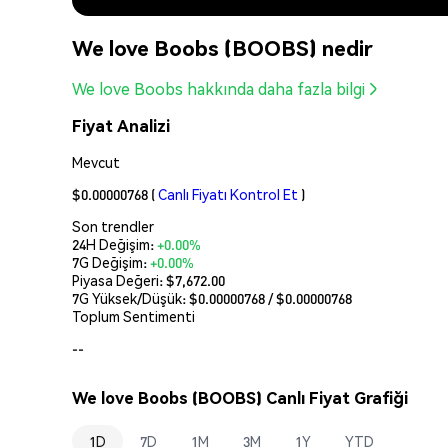
We love Boobs (BOOBS) nedir
We love Boobs hakkında daha fazla bilgi
Fiyat Analizi
Mevcut
$0.00000768
(
Canlı Fiyatı Kontrol Et
)
Son trendler
24H Değişim:
+0.00%
7G Değişim:
+0.00%
Piyasa Değeri:
$7,672.00
7G Yüksek/Düşük: $
0.00000768
/ $
0.00000768
Toplum Sentimenti
--
We love Boobs (BOOBS) Canlı Fiyat Grafiği
1D
7D
1M
3M
1Y
YTD