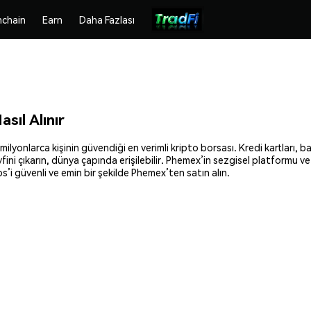
chain
Earn
Daha Fazlası
ıl Alınır
onlarca kişinin güvendiği en verimli kripto borsası. Kredi kartları, ban
fini çıkarın, dünya çapında erişilebilir. Phemex’in sezgisel platformu v
i güvenli ve emin bir şekilde Phemex’ten satın alın.