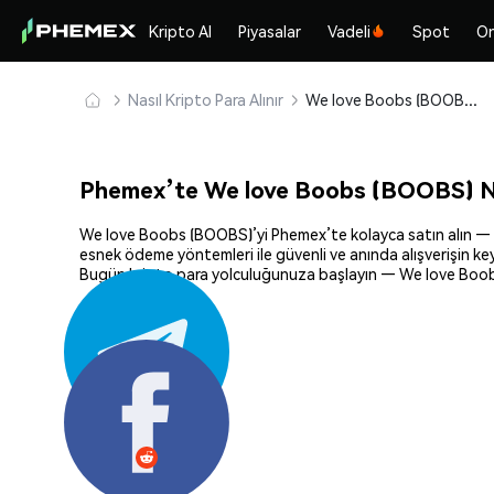
Kripto Al
Piyasalar
Vadeli
Spot
On
Nasıl Kripto Para Alınır
We love Boobs (BOOBS) Güvenle Satın Alın ve Saklayın
Phemex’te We love Boobs (BOOBS) Nas
We love Boobs (BOOBS)’yi Phemex’te kolayca satın alın — mily
esnek ödeme yöntemleri ile güvenli ve anında alışverişin key
Bugün kripto para yolculuğunuza başlayın — We love Boobs’
Paylaş: