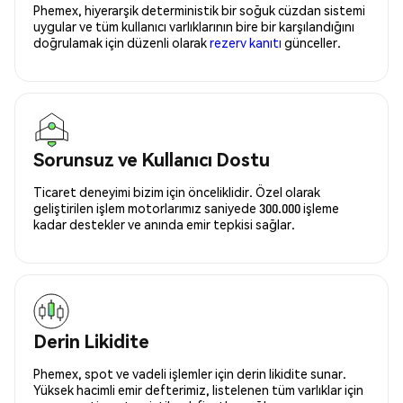
Phemex, hiyerarşik deterministik bir soğuk cüzdan sistemi
uygular ve tüm kullanıcı varlıklarının bire bir karşılandığını
doğrulamak için düzenli olarak
rezerv kanıtı
günceller.
Sorunsuz ve Kullanıcı Dostu
Ticaret deneyimi bizim için önceliklidir. Özel olarak
geliştirilen işlem motorlarımız saniyede 300.000 işleme
kadar destekler ve anında emir tepkisi sağlar.
Derin Likidite
Phemex, spot ve vadeli işlemler için derin likidite sunar.
Yüksek hacimli emir defterimiz, listelenen tüm varlıklar için