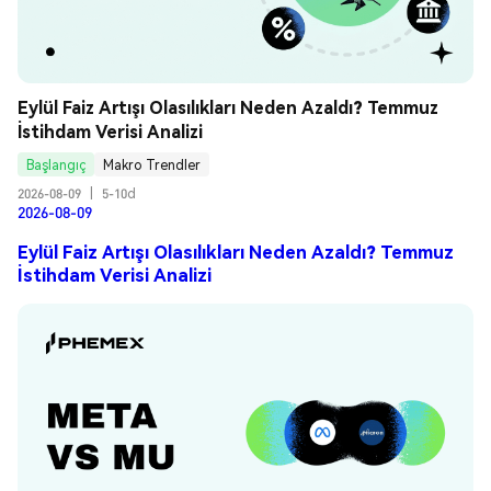
Eylül Faiz Artışı Olasılıkları Neden Azaldı? Temmuz 
İstihdam Verisi Analizi
Başlangıç
Makro Trendler
2026-08-09
|
5-10d
2026-08-09
Eylül Faiz Artışı Olasılıkları Neden Azaldı? Temmuz
İstihdam Verisi Analizi