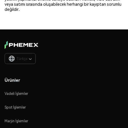
veya satımı sırasında oluşabilecek herhangi bir kayıptan sorumlu
değildir.
Türkçe

Ürünler
Vadeli İşlemler
Spot İşlemler
Marjin İşlemler