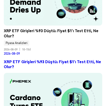
XRP ETF Girişleri %93 Düştü: Fiyat $1'ı Test Etti, Ne 
Olur?
Piyasa Analizleri
2026-08-09
|
10-15d
2026-08-09
XRP ETF Girişleri %93 Düştü: Fiyat $1'ı Test Etti, Ne
Olur?