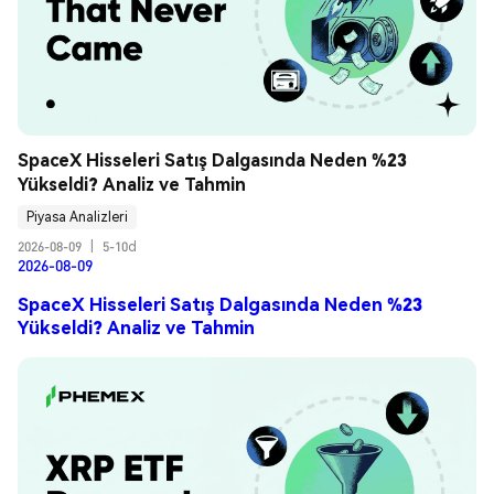
SpaceX Hisseleri Satış Dalgasında Neden %23 
Yükseldi? Analiz ve Tahmin
Piyasa Analizleri
2026-08-09
|
5-10d
2026-08-09
SpaceX Hisseleri Satış Dalgasında Neden %23
Yükseldi? Analiz ve Tahmin