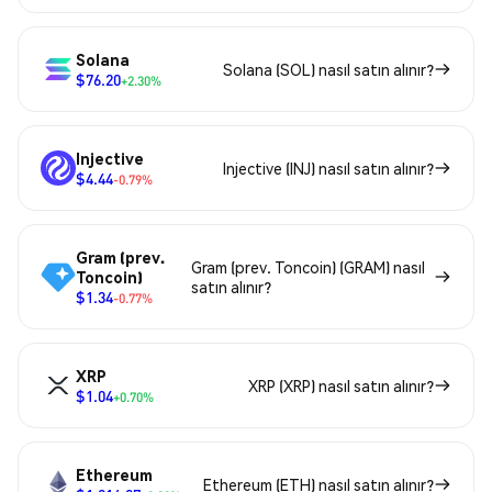
Solana
Solana (SOL) nasıl satın alınır?
$76.20
+2.30%
Injective
Injective (INJ) nasıl satın alınır?
$4.44
-0.79%
Gram (prev.
Gram (prev. Toncoin) (GRAM) nasıl
Toncoin)
satın alınır?
$1.34
-0.77%
XRP
XRP (XRP) nasıl satın alınır?
$1.04
+0.70%
Ethereum
Ethereum (ETH) nasıl satın alınır?