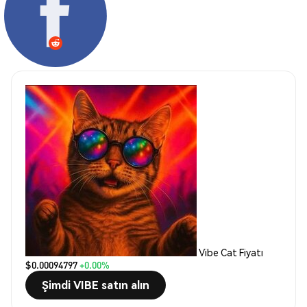
Vibe Cat Fiyatı
$0.00094797
+0.00%
Şimdi VIBE satın alın