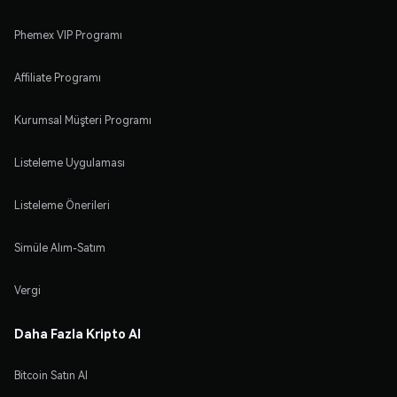
Phemex VIP Programı
Affiliate Programı
Kurumsal Müşteri Programı
Listeleme Uygulaması
Listeleme Önerileri
Simüle Alım-Satım
Vergi
Daha Fazla Kripto Al
Bitcoin Satın Al