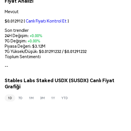
Fiyat Analizi
Mevcut
$0.012912
(
Canlı Fiyatı Kontrol Et
)
Son trendler
24H Değişim:
+0.00%
7G Değişim:
+0.00%
Piyasa Değeri:
$3.12M
7G Yüksek/Düşük: $
0.01291232
/ $
0.01291232
Toplum Sentimenti
--
Stables Labs Staked USDX (SUSDX) Canlı Fiyat
Grafiği
1D
7D
1M
3M
1Y
YTD