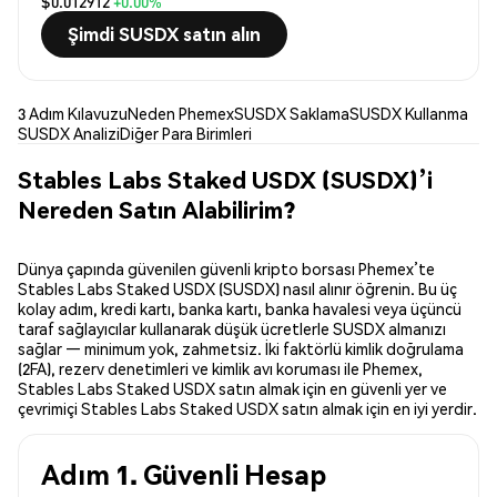
$0.012912
+0.00%
Şimdi SUSDX satın alın
3 Adım Kılavuzu
Neden Phemex
SUSDX Saklama
SUSDX Kullanma
SUSDX Analizi
Diğer Para Birimleri
Stables Labs Staked USDX (SUSDX)’i
Nereden Satın Alabilirim?
Dünya çapında güvenilen güvenli kripto borsası Phemex’te
Stables Labs Staked USDX (SUSDX) nasıl alınır öğrenin. Bu üç
kolay adım, kredi kartı, banka kartı, banka havalesi veya üçüncü
taraf sağlayıcılar kullanarak düşük ücretlerle SUSDX almanızı
sağlar — minimum yok, zahmetsiz. İki faktörlü kimlik doğrulama
(2FA), rezerv denetimleri ve kimlik avı koruması ile Phemex,
Stables Labs Staked USDX satın almak için en güvenli yer ve
çevrimiçi Stables Labs Staked USDX satın almak için en iyi yerdir.
Adım 1. Güvenli Hesap