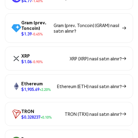
$4.77
-1.40%
Gram (prev.
Gram (prev. Toncoin) (GRAM) nasıl
Toncoin)
satın alınır?
$1.39
-0.45%
XRP
XRP (XRP) nasıl satın alınır?
$1.06
-0.90%
Ethereum
Ethereum (ETH) nasıl satın alınır?
$1,905.69
+2.20%
TRON
TRON (TRX) nasıl satın alınır?
$0.328237
+0.10%