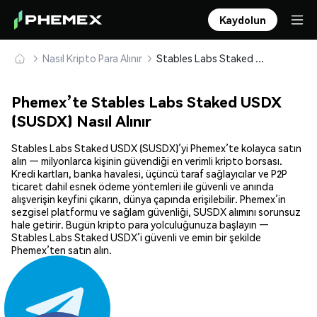
Kaydolun
Nasıl Kripto Para Alınır
Stables Labs Staked USDX (SUSDX) Güvenle Satın Alın ve Saklayın
Phemex’te Stables Labs Staked USDX
(SUSDX) Nasıl Alınır
Stables Labs Staked USDX (SUSDX)’yi Phemex’te kolayca satın
alın — milyonlarca kişinin güvendiği en verimli kripto borsası.
Kredi kartları, banka havalesi, üçüncü taraf sağlayıcılar ve P2P
ticaret dahil esnek ödeme yöntemleri ile güvenli ve anında
alışverişin keyfini çıkarın, dünya çapında erişilebilir. Phemex’in
sezgisel platformu ve sağlam güvenliği, SUSDX alımını sorunsuz
hale getirir. Bugün kripto para yolculuğunuza başlayın —
Stables Labs Staked USDX’i güvenli ve emin bir şekilde
Phemex’ten satın alın.