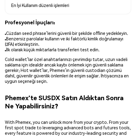
En İyi Kullanım
düzenli işlemleri
Profesyonel İpuçları:
Cüzdan seed phrase’lerini güvenli bir şekilde offline yedekleyin.
Benzersiz parolalar kullanın ve iki faktörlü kimlik doğrulamayı
(2FA) etkinleştirin.
İlk olarak küçük miktarlarla transferleri test edin.
Cold wallet’lar özel anahtarlarınızı çevrimdışı tutar, uzun vadeli
saklama için idealdir ancak kaybı önlemek için güvenli saklama
gerekir; Hot wallet’lar, Phemex’in güvenli custodian çözümü
dahil, güvenilir güvenlik önlemleri ile erişim sağlar. İhtiyacınıza en
uygun seçeneği seçin.
Phemex'te SUSDX Satın Aldıktan Sonra
Ne Yapabilirsiniz?
With Phemex, you can unlock more from your crypto. From your
first spot trade to leveraging advanced bots and futures tools,
every feature is powered by our industry-leading security and