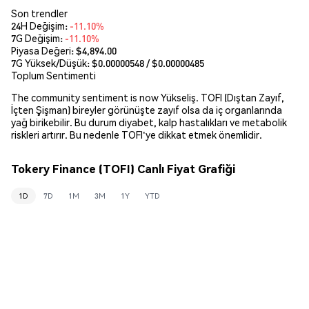
Son trendler
24H Değişim:
-11.10%
7G Değişim:
-11.10%
Piyasa Değeri:
$4,894.00
7G Yüksek/Düşük: $
0.00000548
/ $
0.00000485
Toplum Sentimenti
The community sentiment is now Yükseliş. TOFI (Dıştan Zayıf,
İçten Şişman) bireyler görünüşte zayıf olsa da iç organlarında
yağ birikebilir. Bu durum diyabet, kalp hastalıkları ve metabolik
riskleri artırır. Bu nedenle TOFI'ye dikkat etmek önemlidir.
Tokery Finance (TOFI) Canlı Fiyat Grafiği
1D
7D
1M
3M
1Y
YTD