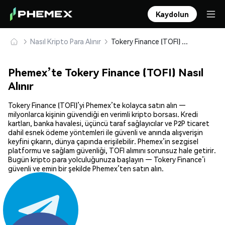
Kaydolun
Nasıl Kripto Para Alınır
Tokery Finance (TOFI) Güvenle Satın Alın ve Saklayın
Phemex’te Tokery Finance (TOFI) Nasıl
Alınır
Tokery Finance (TOFI)’yi Phemex’te kolayca satın alın —
milyonlarca kişinin güvendiği en verimli kripto borsası. Kredi
kartları, banka havalesi, üçüncü taraf sağlayıcılar ve P2P ticaret
dahil esnek ödeme yöntemleri ile güvenli ve anında alışverişin
keyfini çıkarın, dünya çapında erişilebilir. Phemex’in sezgisel
platformu ve sağlam güvenliği, TOFI alımını sorunsuz hale getirir.
Bugün kripto para yolculuğunuza başlayın — Tokery Finance’i
güvenli ve emin bir şekilde Phemex’ten satın alın.