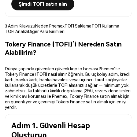
Şimdi TOFI satın alın
3 Adım Kılavuzu
Neden Phemex
TOFI Saklama
TOFI Kullanma
TOFI Analizi
Diğer Para Birimleri
Tokery Finance (TOFI)’i Nereden Satın
Alabilirim?
Dünya çapında güvenilen güvenli kripto borsası Phemex’te
Tokery Finance (TOFI) nasıl alınır öğrenin. Bu üç kolay adım, kredi
kartı, banka kartı, banka havalesi veya üçüncü taraf sağlayıcılar
kullanarak düşük ücretlerle TOFI almanızı sağlar — minimum yok,
zahmetsiz. İki faktörlü kimlik doğrulama (2FA), rezerv denetimleri
ve kimlik avı koruması ile Phemex, Tokery Finance satın almak için
en güvenli yer ve çevrimiçi Tokery Finance satın almak için en iyi
yerdir.
Adım 1. Güvenli Hesap
Oluşturun