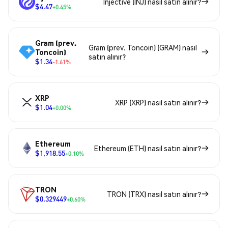
Injective (INJ) nasıl satın alınır?
$4.47
+0.45%
Gram (prev.
Gram (prev. Toncoin) (GRAM) nasıl
Toncoin)
satın alınır?
$1.34
-1.61%
XRP
XRP (XRP) nasıl satın alınır?
$1.04
+0.00%
Ethereum
Ethereum (ETH) nasıl satın alınır?
$1,918.55
+0.10%
TRON
TRON (TRX) nasıl satın alınır?
$0.329449
+0.60%