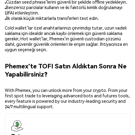
Cüzdan seed phrase’lerini güvenli bir şekilde offline yedekleyin.
Benzersiz parolalar kullanın ve iki faktörlü kimlik doğrulamayı
(2FA) etkinleştirin.
İlk olarak küçük miktarlarla transferleri test edin.
Cold wallet’lar özel anahtarlarınızı çevrimdışı tutar, uzun vadeli
saklama için idealdir ancak kaybı önlemek için güvenli saklama
gerekir; Hot wallet’lar, Phemex’in güvenli custodian çözümü
dahil, güvenilir güvenlik önlemleri ile erişim sağlar. İhtiyacınıza en
uygun seçeneği seçin.
Phemex'te TOFI Satın Aldıktan Sonra Ne
Yapabilirsiniz?
With Phemex, you can unlock more from your crypto. From your
first spot trade to leveraging advanced bots and futures tools,
every feature is powered by our industry-leading security and
24/7 multilingual support.