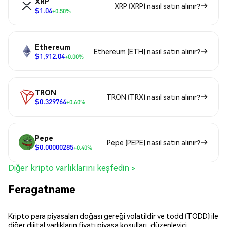
XRP
XRP (XRP) nasıl satın alınır?
$1.04
+0.50%
Ethereum
Ethereum (ETH) nasıl satın alınır?
$1,912.04
+0.00%
TRON
TRON (TRX) nasıl satın alınır?
$0.329764
+0.60%
Pepe
Pepe (PEPE) nasıl satın alınır?
$0.00000285
+0.40%
Diğer kripto varlıklarını keşfedin >
Feragatname
Kripto para piyasaları doğası gereği volatildir ve todd (TODD) ile
diğer dijital varlıkların fiyatı piyasa koşulları, düzenleyici