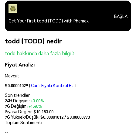
BAŞLA
Get Your First todd (TODD) with Phemex
todd (TODD) nedir
todd hakkında daha fazla bilgi
Fiyat Analizi
Mevcut
$0.00001029
(
Canlı Fiyatı Kontrol Et
)
Son trendler
24H Değişim:
+3.00%
7G Değişim:
+1.40%
Piyasa Değeri:
$10,183.00
7G Yüksek/Düşük: $
0.00001012
/ $
0.00000973
Toplum Sentimenti
--