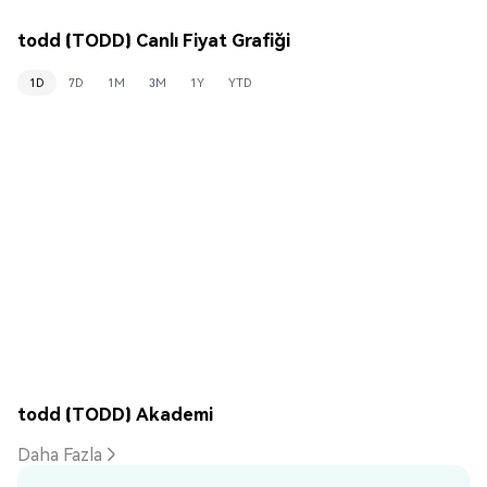
todd (TODD) Canlı Fiyat Grafiği
1D
7D
1M
3M
1Y
YTD
todd (TODD) Akademi
Daha Fazla