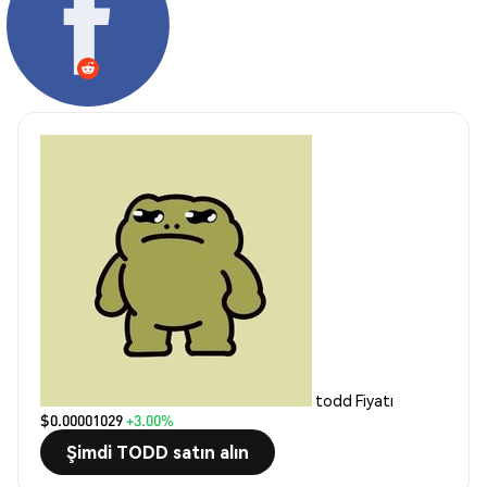
todd Fiyatı
$0.00001029
+3.00%
Şimdi TODD satın alın