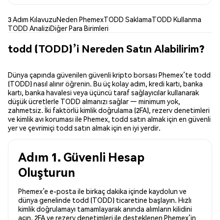
3 Adım Kılavuzu
Neden Phemex
TODD Saklama
TODD Kullanma
TODD Analizi
Diğer Para Birimleri
todd (TODD)’i Nereden Satın Alabilirim?
Dünya çapında güvenilen güvenli kripto borsası Phemex’te todd
(TODD) nasıl alınır öğrenin. Bu üç kolay adım, kredi kartı, banka
kartı, banka havalesi veya üçüncü taraf sağlayıcılar kullanarak
düşük ücretlerle TODD almanızı sağlar — minimum yok,
zahmetsiz. İki faktörlü kimlik doğrulama (2FA), rezerv denetimleri
ve kimlik avı koruması ile Phemex, todd satın almak için en güvenli
yer ve çevrimiçi todd satın almak için en iyi yerdir.
Adım 1. Güvenli Hesap
Oluşturun
Phemex’e e-posta ile birkaç dakika içinde kaydolun ve
dünya genelinde todd (TODD) ticaretine başlayın. Hızlı
kimlik doğrulamayı tamamlayarak anında alımların kilidini
açın. 2FA ve rezerv denetimleri ile desteklenen Phemex’in