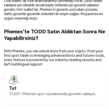
Cold wallet’lar özel anahtarlarınızı çevrimdışı tutar, uzun vadeli
saklama için idealdir ancak kaybı önlemek için güvenli saklama
gerekir; Hot wallet’lar, Phemex’in güvenli custodian çözümü
dahil, güvenilir güvenlik önlemleri ile erişim sağlar. İhtiyacınıza en
uygun seçeneği seçin.
Phemex'te TODD Satın Aldıktan Sonra Ne
Yapabilirsiniz?
With Phemex, you can unlock more from your crypto. From your
first spot trade to leveraging advanced bots and futures tools,
every feature is powered by our industry-leading security and
24/7 multilingual support.
Tut
TODD’i Phemex spot cüzdanınızda güvenle saklayın.