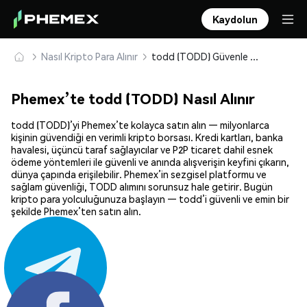
Kaydolun
Nasıl Kripto Para Alınır
todd (TODD) Güvenle Satın Alın ve Saklayın
Phemex’te todd (TODD) Nasıl Alınır
todd (TODD)’yi Phemex’te kolayca satın alın — milyonlarca
kişinin güvendiği en verimli kripto borsası. Kredi kartları, banka
havalesi, üçüncü taraf sağlayıcılar ve P2P ticaret dahil esnek
ödeme yöntemleri ile güvenli ve anında alışverişin keyfini çıkarın,
dünya çapında erişilebilir. Phemex’in sezgisel platformu ve
sağlam güvenliği, TODD alımını sorunsuz hale getirir. Bugün
kripto para yolculuğunuza başlayın — todd’i güvenli ve emin bir
şekilde Phemex’ten satın alın.
Paylaş: