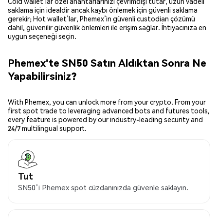
Cold wallet’lar özel anahtarlarınızı çevrimdışı tutar, uzun vadeli
saklama için idealdir ancak kaybı önlemek için güvenli saklama
gerekir; Hot wallet’lar, Phemex’in güvenli custodian çözümü
dahil, güvenilir güvenlik önlemleri ile erişim sağlar. İhtiyacınıza en
uygun seçeneği seçin.
Phemex'te SN50 Satın Aldıktan Sonra Ne
Yapabilirsiniz?
With Phemex, you can unlock more from your crypto. From your
first spot trade to leveraging advanced bots and futures tools,
every feature is powered by our industry-leading security and
24/7 multilingual support.
Tut
SN50’i Phemex spot cüzdanınızda güvenle saklayın.