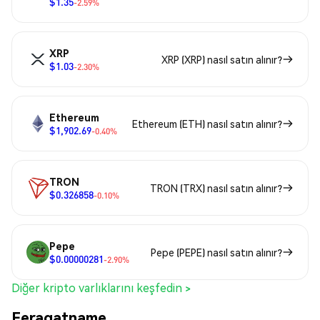
$1.35
-2.59%
XRP
XRP (XRP) nasıl satın alınır?
$1.03
-2.30%
Ethereum
Ethereum (ETH) nasıl satın alınır?
$1,902.69
-0.40%
TRON
TRON (TRX) nasıl satın alınır?
$0.326858
-0.10%
Pepe
Pepe (PEPE) nasıl satın alınır?
$0.00000281
-2.90%
Diğer kripto varlıklarını keşfedin >
Feragatname