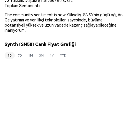
7G Yüksek/Düşük: $
1.01708
/ $
0.87612
Toplum Sentimenti
The community sentiment is now Yükseliş. SN50'nin güçlü ağ, Ar-
Ge yatırımı ve yenilikçi teknolojileri sayesinde, büyüme
potansiyeli yüksek ve uzun vadede kazanç sağlayabileceğine
inanıyorum.
Synth (SN50) Canlı Fiyat Grafiği
1D
7D
1M
3M
1Y
YTD