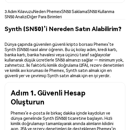
3 Adım Kılavuzu
Neden Phemex
SN50 Saklama
SN50 Kullanma
SN50 Analizi
Diğer Para Birimleri
Synth (SN50)’i Nereden Satın Alabilirim?
Dünya çapında güvenilen güvenli kripto borsası Phemex’te
Synth (SN50) nasıl alınır öğrenin. Bu üç kolay adım, kredi kartı,
banka kartı, banka havalesi veya üçüncü taraf sağlayıcılar
kullanarak düşük ücretlerle SN50 almanızı sağlar — minimum yok,
zahmetsiz. İki faktörlü kimlik doğrulama (2FA), rezerv denetimleri
ve kimlik avı koruması ile Phemex, Synth satın almak için en
güvenli yer ve çevrimiçi Synth satın almak için en iyi yerdir.
Adım 1. Güvenli Hesap
Oluşturun
Phemex’e e-posta ile birkaç dakika içinde kaydolun ve
dünya genelinde Synth (SN50) ticaretine başlayın. Hızlı
kimlik doğrulamayı tamamlayarak anında alımların kilidini
açın. 2FA ve rezerv denetimleri ile desteklenen Phemex’in