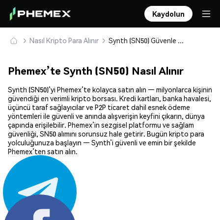
Kaydolun
Nasıl Kripto Para Alınır
Synth (SN50) Güvenle Satın Alın ve Saklayın
Phemex’te Synth (SN50) Nasıl Alınır
Synth (SN50)’yi Phemex’te kolayca satın alın — milyonlarca kişinin
güvendiği en verimli kripto borsası. Kredi kartları, banka havalesi,
üçüncü taraf sağlayıcılar ve P2P ticaret dahil esnek ödeme
yöntemleri ile güvenli ve anında alışverişin keyfini çıkarın, dünya
çapında erişilebilir. Phemex’in sezgisel platformu ve sağlam
güvenliği, SN50 alımını sorunsuz hale getirir. Bugün kripto para
yolculuğunuza başlayın — Synth’i güvenli ve emin bir şekilde
Phemex’ten satın alın.
Paylaş: