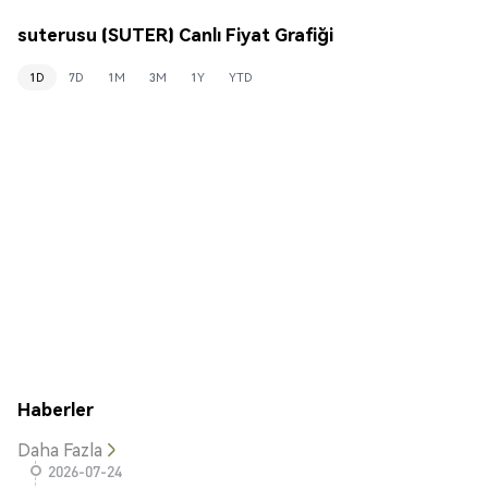
suterusu (SUTER) Canlı Fiyat Grafiği
1D
7D
1M
3M
1Y
YTD
Haberler
Daha Fazla
2026-07-24