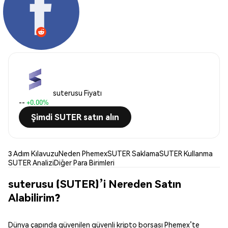
suterusu Fiyatı
--
+0.00%
Şimdi SUTER satın alın
3 Adım Kılavuzu
Neden Phemex
SUTER Saklama
SUTER Kullanma
SUTER Analizi
Diğer Para Birimleri
suterusu (SUTER)’i Nereden Satın
Alabilirim?
Dünya çapında güvenilen güvenli kripto borsası Phemex’te