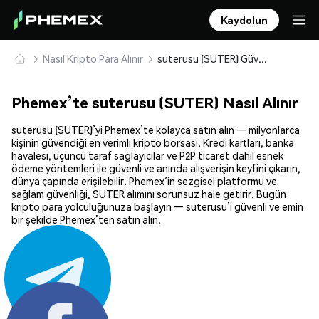
Kaydolun
Nasıl Kripto Para Alınır
suterusu (SUTER) Güvenle Satın Alın ve Saklayın
Phemex’te suterusu (SUTER) Nasıl Alınır
suterusu (SUTER)’yi Phemex’te kolayca satın alın — milyonlarca
kişinin güvendiği en verimli kripto borsası. Kredi kartları, banka
havalesi, üçüncü taraf sağlayıcılar ve P2P ticaret dahil esnek
ödeme yöntemleri ile güvenli ve anında alışverişin keyfini çıkarın,
dünya çapında erişilebilir. Phemex’in sezgisel platformu ve
sağlam güvenliği, SUTER alımını sorunsuz hale getirir. Bugün
kripto para yolculuğunuza başlayın — suterusu’i güvenli ve emin
bir şekilde Phemex’ten satın alın.
Paylaş: