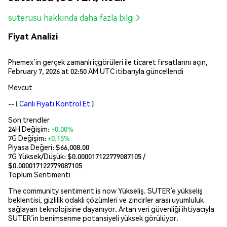
suterusu hakkında daha fazla bilgi
Fiyat Analizi
Phemex’in gerçek zamanlı içgörüleri ile ticaret fırsatlarını açın,
February 7, 2026 at 02:50 AM UTC itibarıyla güncellendi
Mevcut
--
(
Canlı Fiyatı Kontrol Et
)
Son trendler
24H Değişim:
+0.00%
7G Değişim:
+0.15%
Piyasa Değeri:
$66,008.00
7G Yüksek/Düşük: $
0.000017122779087105
/
$
0.000017122779087105
Toplum Sentimenti
The community sentiment is now Yükseliş. SUTER’e yükseliş
beklentisi, gizlilik odaklı çözümleri ve zincirler arası uyumluluk
sağlayan teknolojisine dayanıyor. Artan veri güvenliği ihtiyacıyla
SUTER’in benimsenme potansiyeli yüksek görülüyor.