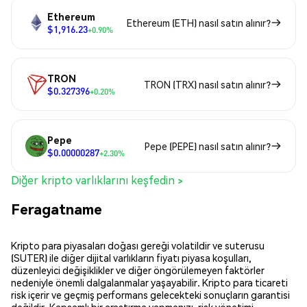
Ethereum
Ethereum (ETH) nasıl satın alınır?
$1,916.23
+0.90%
TRON
TRON (TRX) nasıl satın alınır?
$0.327396
+0.20%
Pepe
Pepe (PEPE) nasıl satın alınır?
$0.00000287
+2.30%
Diğer kripto varlıklarını keşfedin >
Feragatname
Kripto para piyasaları doğası gereği volatildir ve suterusu
(SUTER) ile diğer dijital varlıkların fiyatı piyasa koşulları,
düzenleyici değişiklikler ve diğer öngörülemeyen faktörler
nedeniyle önemli dalgalanmalar yaşayabilir. Kripto para ticareti
risk içerir ve geçmiş performans gelecekteki sonuçların garantisi
değildir. Kapsamlı bir araştırma yapmanızı, risk yönetimi