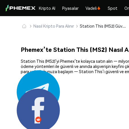
Kripto Al
Piyasalar
Vadeli
Spot
On
Nasıl Kripto Para Alınır
Station This (MS2) Güvenle Satın Alın ve Saklayın
Phemex’te Station This (MS2) Nasıl Al
Station This (MS2)’yi Phemex’te kolayca satın alın — milyonl
ödeme yöntemleri ile güvenli ve anında alışverişin keyfini ç
para yolculuğunuza başlayın — Station This’i güvenli ve emi
Paylaş: