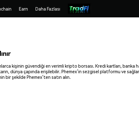
chain
Earn
Daha Fazlası
ınır
arca kişinin güvendiği en verimli kripto borsası. Kredi kartları, banka h
ıkarın, dünya çapında erişilebilir. Phemex’in sezgisel platformu ve sağl
n bir şekilde Phemex’ten satın alın.