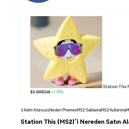
Station This F
$0.0000248
+1.70%
3 Adım Kılavuzu
Neden Phemex
MS2 Saklama
MS2 Kullanma
M
Station This (MS2)’i Nereden Satın Ala