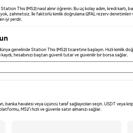
ation This (MS2) nasıl alınır öğrenin. Bu üç kolay adım, kredi kartı, ba
ok, zahmetsiz. İki faktörlü kimlik doğrulama (2FA), rezerv denetimleri 
n iyi yerdir.
run
ünya genelinde Station This (MS2) ticaretine başlayın. Hızlı kimlik doğr
kaydı, hesabınızı baştan güvenli tutar ve güvenilir bir borsa sağlar.
arı, banka havalesi veya üçüncü taraf sağlayıcıları seçin. USDT veya krip
latformu, MS2’i hızlı ve güvenle satın almanızı sağlar.