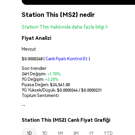
Station This (MS2) nedir
Station This hakkında daha fazla bilgi
Fiyat Analizi
Mevcut
$0.0000248
(
Canlı Fiyatı Kontrol Et
)
Son trendler
24H Değişim:
+1.70%
7G Değişim:
+3.20%
Piyasa Değeri:
$24,541.00
7G Yüksek/Düşük: $
0.0000244
/ $
0.0000231
Toplum Sentimenti
--
Station This (MS2) Canlı Fiyat Grafiği
1D
7D
1M
3M
1Y
YTD