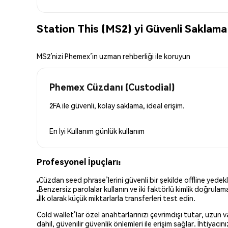
Station This (MS2) yi Güvenli Saklama
MS2’nizi Phemex’in uzman rehberliği ile koruyun
Phemex Cüzdanı (Custodial)
2FA ile güvenli, kolay saklama, ideal erişim.
En İyi Kullanım
günlük kullanım
Profesyonel İpuçları:
Cüzdan seed phrase’lerini güvenli bir şekilde offline yedekl
Benzersiz parolalar kullanın ve iki faktörlü kimlik doğrulamay
İlk olarak küçük miktarlarla transferleri test edin.
Cold wallet’lar özel anahtarlarınızı çevrimdışı tutar, uzun
dahil, güvenilir güvenlik önlemleri ile erişim sağlar. İhtiyac