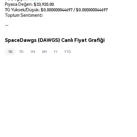
Piyasa Değeri:
$33,920.00
7G Yüksek/Düşük: $
0.000000044697
/ $
0.000000044697
Toplum Sentimenti
--
SpaceDawgs (DAWGS) Canlı Fiyat Grafiği
1D
7D
1M
3M
1Y
YTD