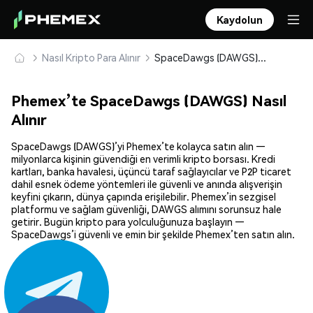
Kaydolun
Nasıl Kripto Para Alınır
SpaceDawgs (DAWGS) Güvenle Satın Alın ve Saklayın
Phemex’te SpaceDawgs (DAWGS) Nasıl
Alınır
SpaceDawgs (DAWGS)’yi Phemex’te kolayca satın alın —
milyonlarca kişinin güvendiği en verimli kripto borsası. Kredi
kartları, banka havalesi, üçüncü taraf sağlayıcılar ve P2P ticaret
dahil esnek ödeme yöntemleri ile güvenli ve anında alışverişin
keyfini çıkarın, dünya çapında erişilebilir. Phemex’in sezgisel
platformu ve sağlam güvenliği, DAWGS alımını sorunsuz hale
getirir. Bugün kripto para yolculuğunuza başlayın —
SpaceDawgs’i güvenli ve emin bir şekilde Phemex’ten satın alın.