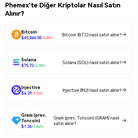
Phemex'te Diğer Kriptolar Nasıl Satın
Alınır?
Bitcoin
Bitcoin (BTC) nasıl satın alınır?
$65,066.00
-0.30%
Solana
Solana (SOL) nasıl satın alınır?
$75.72
+2.30%
Injective
Injective (INJ) nasıl satın alınır?
$4.39
-2.74%
Gram (prev.
Gram (prev. Toncoin) (GRAM) nasıl
Toncoin)
satın alınır?
$1.36
+1.84%