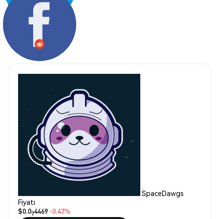
Paylaş:
SpaceDawgs
Fiyatı
$0.0
4469
-0.47%
7