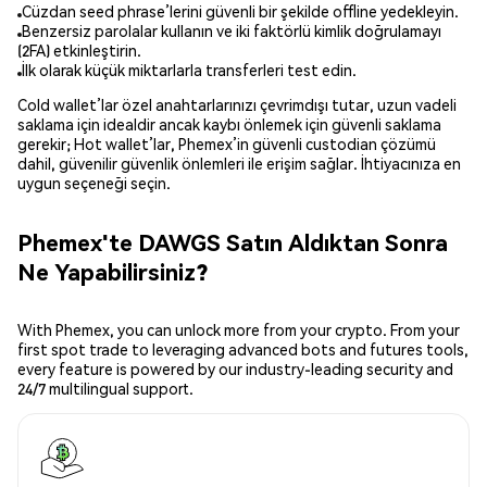
Cüzdan seed phrase’lerini güvenli bir şekilde offline yedekleyin.
Benzersiz parolalar kullanın ve iki faktörlü kimlik doğrulamayı
(2FA) etkinleştirin.
İlk olarak küçük miktarlarla transferleri test edin.
Cold wallet’lar özel anahtarlarınızı çevrimdışı tutar, uzun vadeli
saklama için idealdir ancak kaybı önlemek için güvenli saklama
gerekir; Hot wallet’lar, Phemex’in güvenli custodian çözümü
dahil, güvenilir güvenlik önlemleri ile erişim sağlar. İhtiyacınıza en
uygun seçeneği seçin.
Phemex'te DAWGS Satın Aldıktan Sonra
Ne Yapabilirsiniz?
With Phemex, you can unlock more from your crypto. From your
first spot trade to leveraging advanced bots and futures tools,
every feature is powered by our industry-leading security and
24/7 multilingual support.