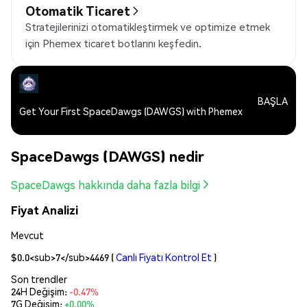
Otomatik Ticaret
Stratejilerinizi otomatikleştirmek ve optimize etmek
için Phemex ticaret botlarını keşfedin.
BAŞLA
Get Your First SpaceDawgs (DAWGS) with Phemex
SpaceDawgs (DAWGS) nedir
SpaceDawgs hakkında daha fazla bilgi
Fiyat Analizi
Mevcut
$0.0<sub>7</sub>4469
(
Canlı Fiyatı Kontrol Et
)
Son trendler
24H Değişim:
-0.47%
7G Değişim:
+0.00%