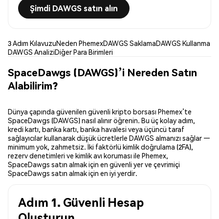
Şimdi DAWGS satın alın
3 Adım Kılavuzu
Neden Phemex
DAWGS Saklama
DAWGS Kullanma
DAWGS Analizi
Diğer Para Birimleri
SpaceDawgs (DAWGS)’i Nereden Satın
Alabilirim?
Dünya çapında güvenilen güvenli kripto borsası Phemex’te
SpaceDawgs (DAWGS) nasıl alınır öğrenin. Bu üç kolay adım,
kredi kartı, banka kartı, banka havalesi veya üçüncü taraf
sağlayıcılar kullanarak düşük ücretlerle DAWGS almanızı sağlar —
minimum yok, zahmetsiz. İki faktörlü kimlik doğrulama (2FA),
rezerv denetimleri ve kimlik avı koruması ile Phemex,
SpaceDawgs satın almak için en güvenli yer ve çevrimiçi
SpaceDawgs satın almak için en iyi yerdir.
Adım 1. Güvenli Hesap
Oluşturun