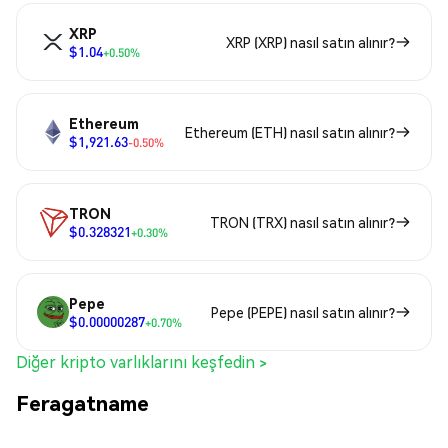
XRP
XRP (XRP) nasıl satın alınır?
$1.04
+0.50%
Ethereum
Ethereum (ETH) nasıl satın alınır?
$1,921.63
-0.50%
TRON
TRON (TRX) nasıl satın alınır?
$0.328321
+0.30%
Pepe
Pepe (PEPE) nasıl satın alınır?
$0.00000287
+0.70%
Diğer kripto varlıklarını keşfedin >
Feragatname