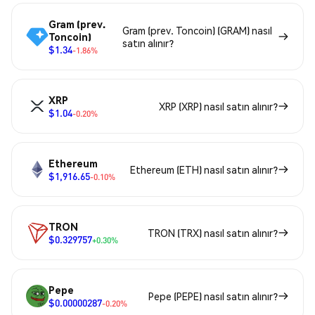
Gram (prev.
Gram (prev. Toncoin) (GRAM) nasıl
Toncoin)
satın alınır?
$1.34
-1.86%
XRP
XRP (XRP) nasıl satın alınır?
$1.04
-0.20%
Ethereum
Ethereum (ETH) nasıl satın alınır?
$1,916.65
-0.10%
TRON
TRON (TRX) nasıl satın alınır?
$0.329757
+0.30%
Pepe
Pepe (PEPE) nasıl satın alınır?
$0.00000287
-0.20%