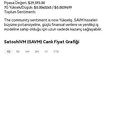
Piyasa Değeri:
$29,593.00
7G Yüksek/Düşük: $
0.0040245
/ $
0.0039499
Toplum Sentimenti
The community sentiment is now Yükseliş. SAVM hisseleri
büyüme potansiyeline, güçlü finansal verilere ve yenilikçi iş
modeline sahip olduğu için uzun vadede kazanç sağlayabilir.
SatoshiVM (SAVM) Canlı Fiyat Grafiği
1D
7D
1M
3M
1Y
YTD