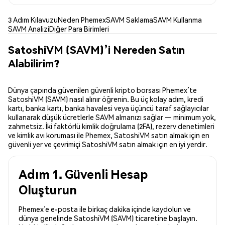
3 Adım Kılavuzu
Neden Phemex
SAVM Saklama
SAVM Kullanma
SAVM Analizi
Diğer Para Birimleri
SatoshiVM (SAVM)’i Nereden Satın
Alabilirim?
Dünya çapında güvenilen güvenli kripto borsası Phemex’te
SatoshiVM (SAVM) nasıl alınır öğrenin. Bu üç kolay adım, kredi
kartı, banka kartı, banka havalesi veya üçüncü taraf sağlayıcılar
kullanarak düşük ücretlerle SAVM almanızı sağlar — minimum yok,
zahmetsiz. İki faktörlü kimlik doğrulama (2FA), rezerv denetimleri
ve kimlik avı koruması ile Phemex, SatoshiVM satın almak için en
güvenli yer ve çevrimiçi SatoshiVM satın almak için en iyi yerdir.
Adım 1. Güvenli Hesap
Oluşturun
Phemex’e e-posta ile birkaç dakika içinde kaydolun ve
dünya genelinde SatoshiVM (SAVM) ticaretine başlayın.