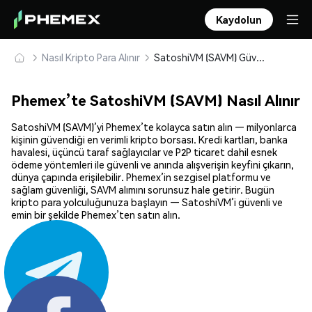
Kaydolun
Nasıl Kripto Para Alınır
SatoshiVM (SAVM) Güvenle Satın Alın ve Saklayın
Phemex’te SatoshiVM (SAVM) Nasıl Alınır
SatoshiVM (SAVM)’yi Phemex’te kolayca satın alın — milyonlarca
kişinin güvendiği en verimli kripto borsası. Kredi kartları, banka
havalesi, üçüncü taraf sağlayıcılar ve P2P ticaret dahil esnek
ödeme yöntemleri ile güvenli ve anında alışverişin keyfini çıkarın,
dünya çapında erişilebilir. Phemex’in sezgisel platformu ve
sağlam güvenliği, SAVM alımını sorunsuz hale getirir. Bugün
kripto para yolculuğunuza başlayın — SatoshiVM’i güvenli ve
emin bir şekilde Phemex’ten satın alın.
Paylaş: