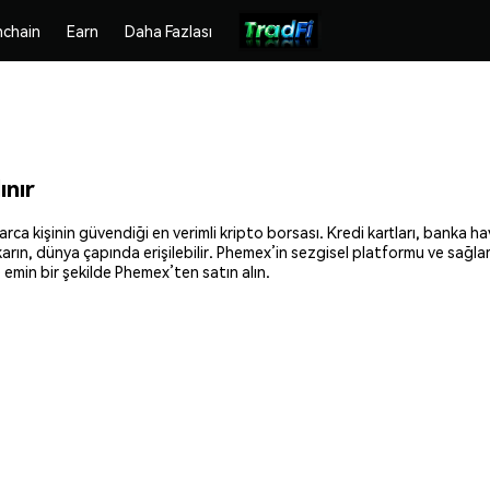
chain
Earn
Daha Fazlası
ınır
ca kişinin güvendiği en verimli kripto borsası. Kredi kartları, banka hav
ıkarın, dünya çapında erişilebilir. Phemex’in sezgisel platformu ve sağl
emin bir şekilde Phemex’ten satın alın.