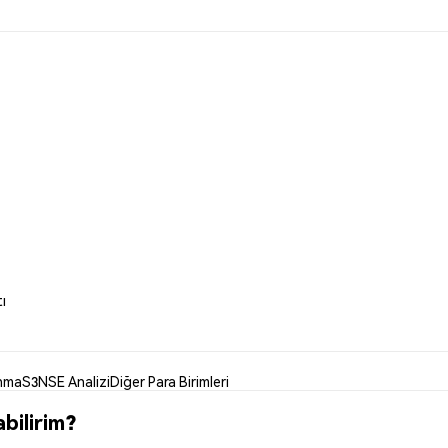
ı
nma
S3NSE Analizi
Diğer Para Birimleri
bilirim?