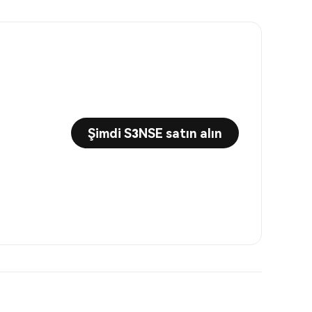
Şimdi S3NSE satın alın