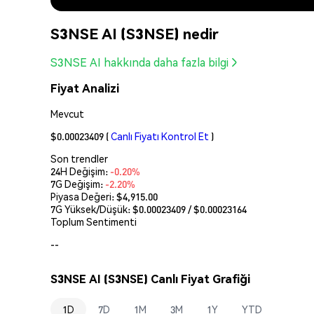
S3NSE AI (S3NSE) nedir
S3NSE AI hakkında daha fazla bilgi
Fiyat Analizi
Mevcut
$0.00023409
(
Canlı Fiyatı Kontrol Et
)
Son trendler
24H Değişim:
-0.20%
7G Değişim:
-2.20%
Piyasa Değeri:
$4,915.00
7G Yüksek/Düşük: $
0.00023409
/ $
0.00023164
Toplum Sentimenti
--
S3NSE AI (S3NSE) Canlı Fiyat Grafiği
1D
7D
1M
3M
1Y
YTD