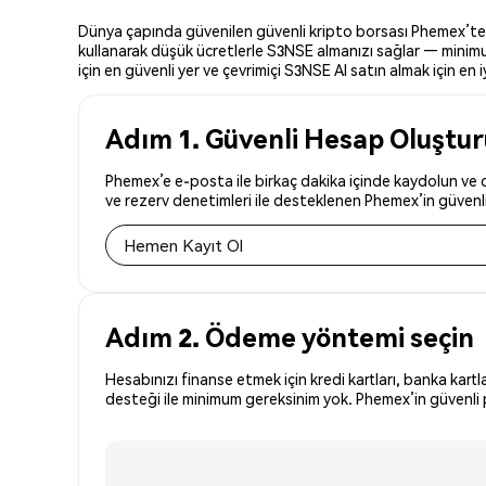
Dünya çapında güvenilen güvenli kripto borsası Phemex’te S3
kullanarak düşük ücretlerle S3NSE almanızı sağlar — minimum
için en güvenli yer ve çevrimiçi S3NSE AI satın almak için en iy
Adım 1. Güvenli Hesap Oluştu
Phemex’e e-posta ile birkaç dakika içinde kaydolun ve d
ve rezerv denetimleri ile desteklenen Phemex’in güvenli 
Hemen Kayıt Ol
Adım 2. Ödeme yöntemi seçin
Hesabınızı finanse etmek için kredi kartları, banka kartl
desteği ile minimum gereksinim yok. Phemex’in güvenli p