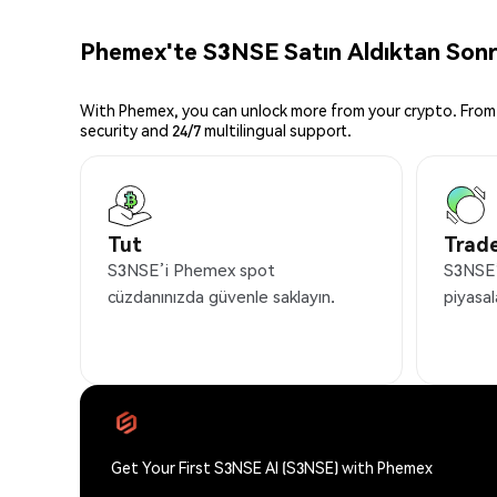
Phemex'te S3NSE Satın Aldıktan Sonra
With Phemex, you can unlock more from your crypto. From 
security and 24/7 multilingual support.
Tut
Trade
S3NSE’i Phemex spot
S3NSE’
cüzdanınızda güvenle saklayın.
piyasal
Get Your First S3NSE AI (S3NSE) with Phemex