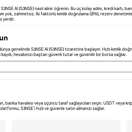
NSE AI (S3NSE) nasıl alınır öğrenin. Bu üç kolay adım, kredi kartı, ban
 yok, zahmetsiz. İki faktörlü kimlik doğrulama (2FA), rezerv denetimler
i yerdir.
run
ünya genelinde S3NSE AI (S3NSE) ticaretine başlayın. Hızlı kimlik doğru
kaydı, hesabınızı baştan güvenli tutar ve güvenilir bir borsa sağlar.
arı, banka havalesi veya üçüncü taraf sağlayıcıları seçin. USDT veya krip
latformu, S3NSE’i hızlı ve güvenle satın almanızı sağlar.