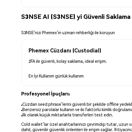
S3NSE AI (S3NSE) yi Güvenli Saklama
S3NSE’nizi Phemex’in uzman rehberliği ile koruyun
Phemex Cüzdanı (Custodial)
2FA ile güvenli, kolay saklama, ideal erişim.
En İyi Kullanım
günlük kullanım
Profesyonel İpuçları:
Cüzdan seed phrase’lerini güvenli bir şekilde offline yedekl
Benzersiz parolalar kullanın ve iki faktörlü kimlik doğrulamay
İlk olarak küçük miktarlarla transferleri test edin.
Cold wallet’lar özel anahtarlarınızı çevrimdışı tutar, uzun
dahil, güvenilir güvenlik önlemleri ile erişim sağlar. İhtiyac