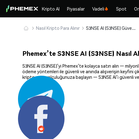
Kripto Al
Piyasalar
Vadeli
Spot
On
Nasıl Kripto Para Alınır
S3NSE AI (S3NSE) Güvenle Satın Alın ve Saklayın
Phemex’te S3NSE AI (S3NSE) Nasıl Al
S3NSE AI (S3NSE)’yi Phemex’te kolayca satın alın — milyonlar
ödeme yöntemleri ile güvenli ve anında alışverişin keyfini ç
kripto para yolculuğunuza başlayın — S3NSE AI’i güvenli ve 
Paylaş: