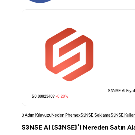
S3NSE AI Fiyat
$0.00023409
-0.20%
3 Adım Kılavuzu
Neden Phemex
S3NSE Saklama
S3NSE Kulla
S3NSE AI (S3NSE)’i Nereden Satın Ala