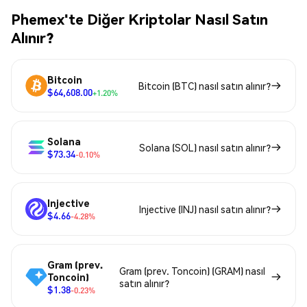
Phemex'te Diğer Kriptolar Nasıl Satın
Alınır?
Bitcoin
Bitcoin (BTC) nasıl satın alınır?
$64,608.00
+1.20%
Solana
Solana (SOL) nasıl satın alınır?
$73.34
-0.10%
Injective
Injective (INJ) nasıl satın alınır?
$4.66
-4.28%
Gram (prev.
Gram (prev. Toncoin) (GRAM) nasıl
Toncoin)
satın alınır?
$1.38
-0.23%