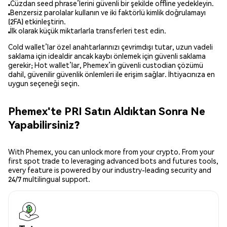
Cüzdan seed phrase’lerini güvenli bir şekilde offline yedekleyin.
Benzersiz parolalar kullanın ve iki faktörlü kimlik doğrulamayı
(2FA) etkinleştirin.
İlk olarak küçük miktarlarla transferleri test edin.
Cold wallet’lar özel anahtarlarınızı çevrimdışı tutar, uzun vadeli
saklama için idealdir ancak kaybı önlemek için güvenli saklama
gerekir; Hot wallet’lar, Phemex’in güvenli custodian çözümü
dahil, güvenilir güvenlik önlemleri ile erişim sağlar. İhtiyacınıza en
uygun seçeneği seçin.
Phemex'te PRI Satın Aldıktan Sonra Ne
Yapabilirsiniz?
With Phemex, you can unlock more from your crypto. From your
first spot trade to leveraging advanced bots and futures tools,
every feature is powered by our industry-leading security and
24/7 multilingual support.