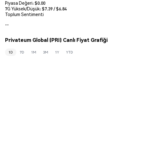
Piyasa Değeri:
$0.00
7G Yüksek/Düşük: $
7.39
/ $
6.84
Toplum Sentimenti
--
Privateum Global (PRI) Canlı Fiyat Grafiği
1D
7D
1M
3M
1Y
YTD