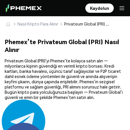
Kaydolun
Nasıl Kripto Para Alınır
Privateum Global (PRI) Güvenle Satın Alın ve Saklayın
Phemex’te Privateum Global (PRI) Nasıl
Alınır
Privateum Global (PRI)’yi Phemex’te kolayca satın alın —
milyonlarca kişinin güvendiği en verimli kripto borsası. Kredi
kartları, banka havalesi, üçüncü taraf sağlayıcılar ve P2P ticaret
dahil esnek ödeme yöntemleri ile güvenli ve anında alışverişin
keyfini çıkarın, dünya çapında erişilebilir. Phemex’in sezgisel
platformu ve sağlam güvenliği, PRI alımını sorunsuz hale getirir.
Bugün kripto para yolculuğunuza başlayın — Privateum Global’i
güvenli ve emin bir şekilde Phemex’ten satın alın.