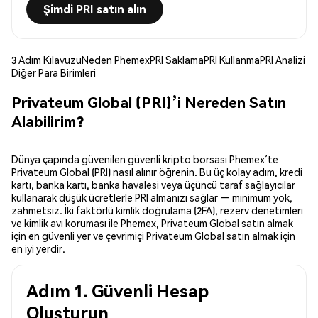
Şimdi PRI satın alın
3 Adım Kılavuzu
Neden Phemex
PRI Saklama
PRI Kullanma
PRI Analizi
Diğer Para Birimleri
Privateum Global (PRI)’i Nereden Satın
Alabilirim?
Dünya çapında güvenilen güvenli kripto borsası Phemex’te
Privateum Global (PRI) nasıl alınır öğrenin. Bu üç kolay adım, kredi
kartı, banka kartı, banka havalesi veya üçüncü taraf sağlayıcılar
kullanarak düşük ücretlerle PRI almanızı sağlar — minimum yok,
zahmetsiz. İki faktörlü kimlik doğrulama (2FA), rezerv denetimleri
ve kimlik avı koruması ile Phemex, Privateum Global satın almak
için en güvenli yer ve çevrimiçi Privateum Global satın almak için
en iyi yerdir.
Adım 1. Güvenli Hesap
Oluşturun