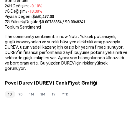
Son trendler
24H Değişim:
-0.10%
7G Değişim:
-10.30%
Piyasa Değeri:
$660,497.00
7G Yüksek/Düşük: $
0.00766854
/ $
0.0068241
Toplum Sentimenti
The community sentiment is now Nötr. Yüksek potansiyeli,
güçlü inovasyonları ve sürekli büyüyen elektrikli araç pazarıyla
DUREV, uzun vadeli kazanç için cazip bir yatırım fırsatı sunuyor.
DUREV’in finansal performansı zayıf, büyüme potansiyeli sınırlı ve
sektörde güçlü rakipleri var. Ayrıca son bilançolarında kâr azaldı
ve borç oranı arttı. Bu yüzden DUREV için riskler yüksek
görünüyor.
Povel Durev (DUREV) Canlı Fiyat Grafiği
1D
7D
1M
3M
1Y
YTD