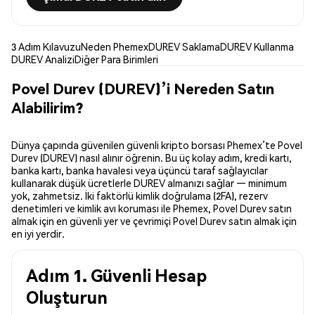
3 Adım Kılavuzu
Neden Phemex
DUREV Saklama
DUREV Kullanma
DUREV Analizi
Diğer Para Birimleri
Povel Durev (DUREV)’i Nereden Satın
Alabilirim?
Dünya çapında güvenilen güvenli kripto borsası Phemex’te Povel
Durev (DUREV) nasıl alınır öğrenin. Bu üç kolay adım, kredi kartı,
banka kartı, banka havalesi veya üçüncü taraf sağlayıcılar
kullanarak düşük ücretlerle DUREV almanızı sağlar — minimum
yok, zahmetsiz. İki faktörlü kimlik doğrulama (2FA), rezerv
denetimleri ve kimlik avı koruması ile Phemex, Povel Durev satın
almak için en güvenli yer ve çevrimiçi Povel Durev satın almak için
en iyi yerdir.
Adım 1. Güvenli Hesap
Oluşturun