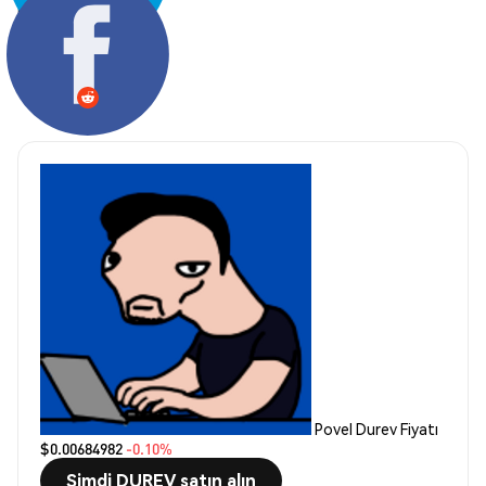
Paylaş:
Povel Durev Fiyatı
$0.00684982
-0.10%
Şimdi DUREV satın alın