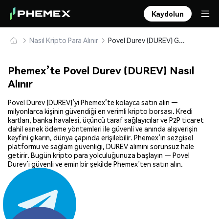
Kaydolun
Nasıl Kripto Para Alınır
Povel Durev (DUREV) Güvenle Satın Alın ve Saklayın
Phemex’te Povel Durev (DUREV) Nasıl
Alınır
Povel Durev (DUREV)’yi Phemex’te kolayca satın alın —
milyonlarca kişinin güvendiği en verimli kripto borsası. Kredi
kartları, banka havalesi, üçüncü taraf sağlayıcılar ve P2P ticaret
dahil esnek ödeme yöntemleri ile güvenli ve anında alışverişin
keyfini çıkarın, dünya çapında erişilebilir. Phemex’in sezgisel
platformu ve sağlam güvenliği, DUREV alımını sorunsuz hale
getirir. Bugün kripto para yolculuğunuza başlayın — Povel
Durev’i güvenli ve emin bir şekilde Phemex’ten satın alın.