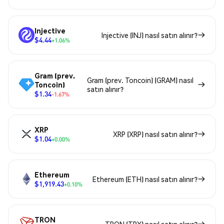
Injective
Injective (INJ) nasıl satın alınır?
$4.44
+1.06%
Gram (prev.
Gram (prev. Toncoin) (GRAM) nasıl
Toncoin)
satın alınır?
$1.34
-1.67%
XRP
XRP (XRP) nasıl satın alınır?
$1.04
+0.00%
Ethereum
Ethereum (ETH) nasıl satın alınır?
$1,919.43
+0.10%
TRON