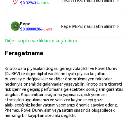
TRON (TRX) nasıl satın alınır?
$0.329631
+0.20%
Pepe
Pepe (PEPE) nasıl satın alınır?
$0.00000286
-0.40%
Diğer kripto varlıklarını keşfedin >
Feragatname
Kripto para piyasaları doğası gereği volatildir ve Povel Durev
(DUREV) ile diğer dijital varlıkların fiyatı piyasa koşulları,
düzenleyici değişiklikler ve diğer öngörülemeyen faktörler
nedeniyle önemli dalgalanmalar yaşayabilir. Kripto para ticareti
risk içerir ve geçmiş performans gelecekteki sonuçların garantisi
değildir. Kapsamlı bir araştırma yapmanızı, risk yönetimi
stratejileri uygulamanızı ve yalnızca kaybetmeyi göze
alabileceğiniz kadar yatırım yapmanızı önemle tavsiye ederiz.
Phemex, Povel Durev alım veya satımı sırasında oluşabilecek
herhangi bir kayıptan sorumlu değildir.