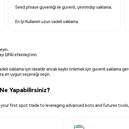
Seed phrase güvenliği ile güvenli, çevrimdışı saklama.
En İyi Kullanım
uzun vadeli saklama
eyin.
ı (2FA) etkinleştirin.
 vadeli saklama için idealdir ancak kaybı önlemek için güvenli saklama g
ınıza en uygun seçeneği seçin.
Ne Yapabilirsiniz?
your first spot trade to leveraging advanced bots and futures tools,