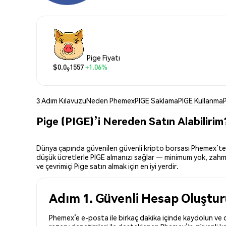
Pige Fiyatı
$0.0
1557
+1.06%
9
3 Adım Kılavuzu
Neden Phemex
PIGE Saklama
PIGE Kullanma
Pige (PIGE)’i Nereden Satın Alabilirim
Dünya çapında güvenilen güvenli kripto borsası Phemex’te Pig
düşük ücretlerle PIGE almanızı sağlar — minimum yok, zahmets
ve çevrimiçi Pige satın almak için en iyi yerdir.
Adım 1. Güvenli Hesap Oluştu
Phemex’e e-posta ile birkaç dakika içinde kaydolun ve dü