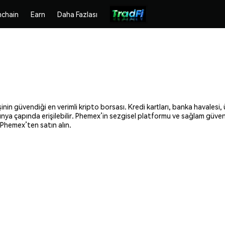
chain
Earn
Daha Fazlası
şinin güvendiği en verimli kripto borsası. Kredi kartları, banka havalesi
 dünya çapında erişilebilir. Phemex’in sezgisel platformu ve sağlam güven
 Phemex’ten satın alın.