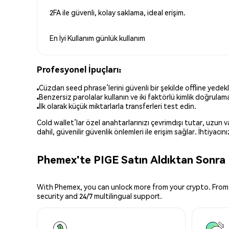
2FA ile güvenli, kolay saklama, ideal erişim.
En İyi Kullanım
günlük kullanım
Profesyonel İpuçları:
Cüzdan seed phrase’lerini güvenli bir şekilde offline yedekl
Benzersiz parolalar kullanın ve iki faktörlü kimlik doğrulamay
İlk olarak küçük miktarlarla transferleri test edin.
Cold wallet’lar özel anahtarlarınızı çevrimdışı tutar, uzun
dahil, güvenilir güvenlik önlemleri ile erişim sağlar. İhtiyac
Phemex'te PIGE Satın Aldıktan Sonra 
With Phemex, you can unlock more from your crypto. From 
security and 24/7 multilingual support.