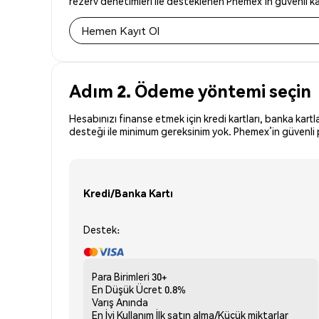
rezerv denetimleri ile desteklenen Phemex’in güvenli kay
Hemen Kayıt Ol
Adım 2. Ödeme yöntemi seçin
Hesabınızı finanse etmek için kredi kartları, banka kartl
desteği ile minimum gereksinim yok. Phemex’in güvenli pl
Kredi/Banka Kartı
Destek:
Para Birimleri
30+
En Düşük Ücret
0.8%
Varış
Anında
En İyi Kullanım
İlk satın alma/Küçük miktarlar