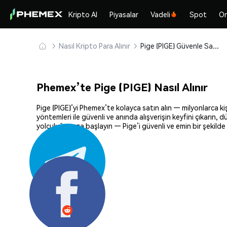
Kripto Al
Piyasalar
Vadeli
Spot
On
Nasıl Kripto Para Alınır
Pige (PIGE) Güvenle Satın Alın ve Saklayın
Phemex’te Pige (PIGE) Nasıl Alınır
Pige (PIGE)’yi Phemex’te kolayca satın alın — milyonlarca ki
yöntemleri ile güvenli ve anında alışverişin keyfini çıkarın,
yolculuğunuza başlayın — Pige’i güvenli ve emin bir şekilde
Paylaş: