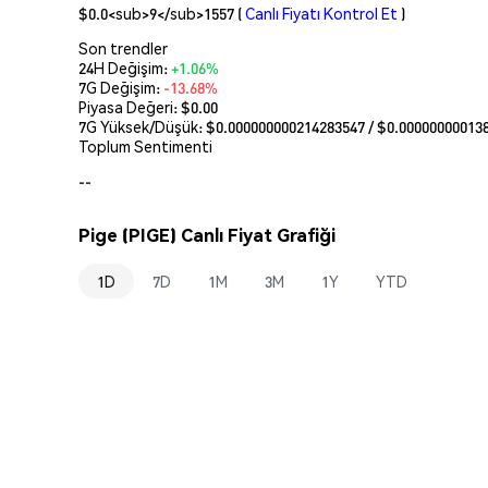
$0.0<sub>9</sub>1557
(
Canlı Fiyatı Kontrol Et
)
Son trendler
24H Değişim:
+1.06%
7G Değişim:
-13.68%
Piyasa Değeri:
$0.00
7G Yüksek/Düşük: $
0.000000000214283547
/ $
0.00000000013
Toplum Sentimenti
--
Pige (PIGE) Canlı Fiyat Grafiği
1D
7D
1M
3M
1Y
YTD