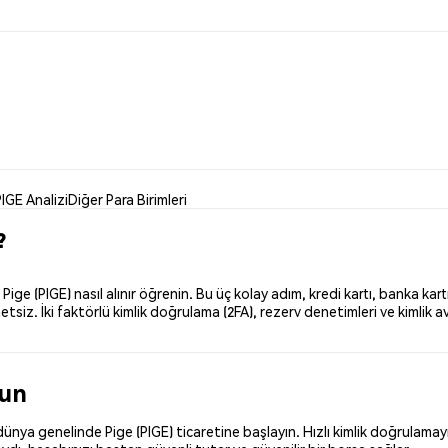
PIGE Analizi
Diğer Para Birimleri
?
e (PIGE) nasıl alınır öğrenin. Bu üç kolay adım, kredi kartı, banka kart
iz. İki faktörlü kimlik doğrulama (2FA), rezerv denetimleri ve kimlik av
run
nya genelinde Pige (PIGE) ticaretine başlayın. Hızlı kimlik doğrulamayı 