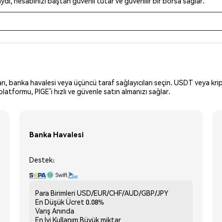
dı, hesabınızı baştan güvenli tutar ve güvenilir bir borsa sağlar.
arı, banka havalesi veya üçüncü taraf sağlayıcıları seçin. USDT veya krip
atformu, PIGE’i hızlı ve güvenle satın almanızı sağlar.
Banka Havalesi
Destek:
Para Birimleri
USD/EUR/CHF/AUD/GBP/JPY
En Düşük Ücret
0.08%
Varış
Anında
En İyi Kullanım
Büyük miktar