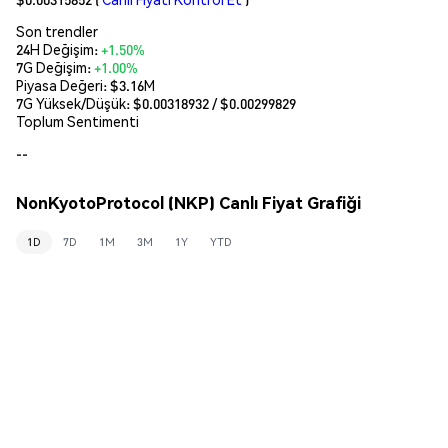
Son trendler
24H Değişim:
+1.50%
7G Değişim:
+1.00%
Piyasa Değeri:
$3.16M
7G Yüksek/Düşük: $
0.00318932
/ $
0.00299829
Toplum Sentimenti
--
NonKyotoProtocol (NKP) Canlı Fiyat Grafiği
1D
7D
1M
3M
1Y
YTD