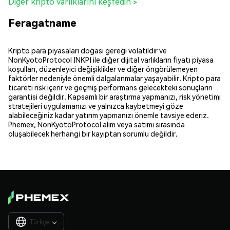
Diğer kripto varlıklarını keşfedin >
Feragatname
Kripto para piyasaları doğası gereği volatildir ve
NonKyotoProtocol (NKP) ile diğer dijital varlıkların fiyatı piyasa
koşulları, düzenleyici değişiklikler ve diğer öngörülemeyen
faktörler nedeniyle önemli dalgalanmalar yaşayabilir. Kripto para
ticareti risk içerir ve geçmiş performans gelecekteki sonuçların
garantisi değildir. Kapsamlı bir araştırma yapmanızı, risk yönetimi
stratejileri uygulamanızı ve yalnızca kaybetmeyi göze
alabileceğiniz kadar yatırım yapmanızı önemle tavsiye ederiz.
Phemex, NonKyotoProtocol alım veya satımı sırasında
oluşabilecek herhangi bir kayıptan sorumlu değildir.
Türkçe
