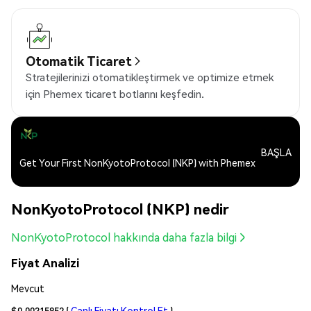
Otomatik Ticaret
Stratejilerinizi otomatikleştirmek ve optimize etmek
için Phemex ticaret botlarını keşfedin.
BAŞLA
Get Your First NonKyotoProtocol (NKP) with Phemex
NonKyotoProtocol (NKP) nedir
NonKyotoProtocol hakkında daha fazla bilgi
Fiyat Analizi
Mevcut
$0.00315852
(
Canlı Fiyatı Kontrol Et
)