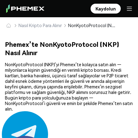
Kaydolun
Nasıl Kripto Para Alınır
NonKyotoProtocol (NKP) Güvenle Satın Alın ve Saklayın
Phemex’te NonKyotoProtocol (NKP)
Nasıl Alınır
NonKyotoProtocol (NKP)’yi Phemex’te kolayca satın alın —
milyonlarca kişinin güvendiği en verimli kripto borsası. Kredi
kartları, banka havalesi, üçüncü taraf sağlayıcılar ve P2P ticaret
dahil esnek ödeme yöntemleri ile güvenli ve anında alışverişin
keyfini çıkarın, dünya çapında erişilebilir. Phemex’in sezgisel
platformu ve sağlam güvenliği, NKP alımını sorunsuz hale getirir.
Bugün kripto para yolculuğunuza başlayın —
NonKyotoProtocol’i güvenli ve emin bir şekilde Phemex’ten satın
alın.