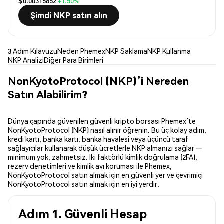
$0.00315852
+1.50%
Şimdi NKP satın alın
3 Adım Kılavuzu
Neden Phemex
NKP Saklama
NKP Kullanma
NKP Analizi
Diğer Para Birimleri
NonKyotoProtocol (NKP)’i Nereden
Satın Alabilirim?
Dünya çapında güvenilen güvenli kripto borsası Phemex’te
NonKyotoProtocol (NKP) nasıl alınır öğrenin. Bu üç kolay adım,
kredi kartı, banka kartı, banka havalesi veya üçüncü taraf
sağlayıcılar kullanarak düşük ücretlerle NKP almanızı sağlar —
minimum yok, zahmetsiz. İki faktörlü kimlik doğrulama (2FA),
rezerv denetimleri ve kimlik avı koruması ile Phemex,
NonKyotoProtocol satın almak için en güvenli yer ve çevrimiçi
NonKyotoProtocol satın almak için en iyi yerdir.
Adım 1. Güvenli Hesap