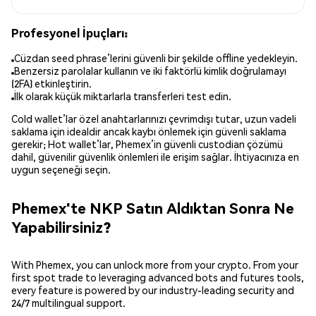
Profesyonel İpuçları:
Cüzdan seed phrase’lerini güvenli bir şekilde offline yedekleyin.
Benzersiz parolalar kullanın ve iki faktörlü kimlik doğrulamayı
(2FA) etkinleştirin.
İlk olarak küçük miktarlarla transferleri test edin.
Cold wallet’lar özel anahtarlarınızı çevrimdışı tutar, uzun vadeli
saklama için idealdir ancak kaybı önlemek için güvenli saklama
gerekir; Hot wallet’lar, Phemex’in güvenli custodian çözümü
dahil, güvenilir güvenlik önlemleri ile erişim sağlar. İhtiyacınıza en
uygun seçeneği seçin.
Phemex'te NKP Satın Aldıktan Sonra Ne
Yapabilirsiniz?
With Phemex, you can unlock more from your crypto. From your
first spot trade to leveraging advanced bots and futures tools,
every feature is powered by our industry-leading security and
24/7 multilingual support.