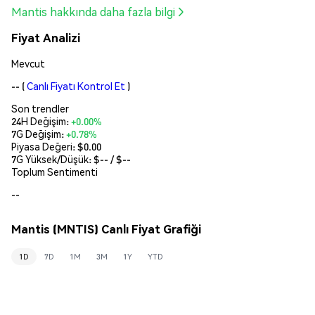
Mantis hakkında daha fazla bilgi
Fiyat Analizi
Mevcut
--
(
Canlı Fiyatı Kontrol Et
)
Son trendler
24H Değişim:
+0.00%
7G Değişim:
+0.78%
Piyasa Değeri:
$0.00
7G Yüksek/Düşük: $
--
/ $
--
Toplum Sentimenti
--
Mantis (MNTIS) Canlı Fiyat Grafiği
1D
7D
1M
3M
1Y
YTD