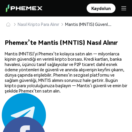
Kaydolun
Nasıl Kripto Para Alınır
Mantis (MNTIS) Güvenle Satın Alın ve Saklayın
Phemex’te Mantis (MNTIS) Nasıl Alınır
Mantis (MNTIS)’yi Phemex’te kolayca satın alın — milyonlarca
kişinin güvendiği en verimli kripto borsası. Kredi kartları, banka
havalesi, üçüncü taraf sağlayıcılar ve P2P ticaret dahil esnek
ödeme yöntemleri ile güvenli ve anında alışverişin keyfini çıkarın,
dünya çapında erişilebilir. Phemex’in sezgisel platformu ve
sağlam güvenliği, MNTIS alımını sorunsuz hale getirir. Bugün
kripto para yolculuğunuza başlayın — Mantis’i güvenli ve emin bir
şekilde Phemex’ten satın alın.
Paylaş: