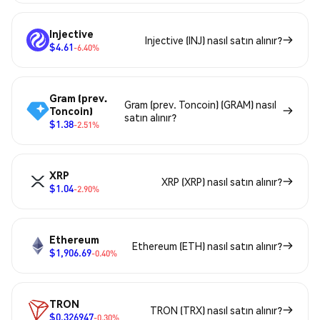
Injective
Injective (INJ) nasıl satın alınır?
$4.61
-6.40%
Gram (prev.
Gram (prev. Toncoin) (GRAM) nasıl
Toncoin)
satın alınır?
$1.38
-2.51%
XRP
XRP (XRP) nasıl satın alınır?
$1.04
-2.90%
Ethereum
Ethereum (ETH) nasıl satın alınır?
$1,906.69
-0.40%
TRON
TRON (TRX) nasıl satın alınır?
$0.326947
-0.30%