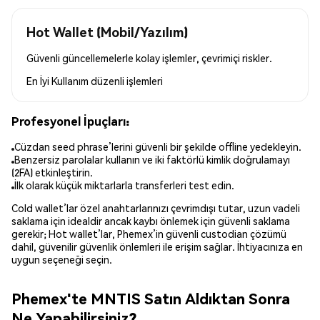
Hot Wallet (Mobil/Yazılım)
Güvenli güncellemelerle kolay işlemler, çevrimiçi riskler.
En İyi Kullanım
düzenli işlemleri
Profesyonel İpuçları:
Cüzdan seed phrase’lerini güvenli bir şekilde offline yedekleyin.
Benzersiz parolalar kullanın ve iki faktörlü kimlik doğrulamayı
(2FA) etkinleştirin.
İlk olarak küçük miktarlarla transferleri test edin.
Cold wallet’lar özel anahtarlarınızı çevrimdışı tutar, uzun vadeli
saklama için idealdir ancak kaybı önlemek için güvenli saklama
gerekir; Hot wallet’lar, Phemex’in güvenli custodian çözümü
dahil, güvenilir güvenlik önlemleri ile erişim sağlar. İhtiyacınıza en
uygun seçeneği seçin.
Phemex'te MNTIS Satın Aldıktan Sonra
Ne Yapabilirsiniz?