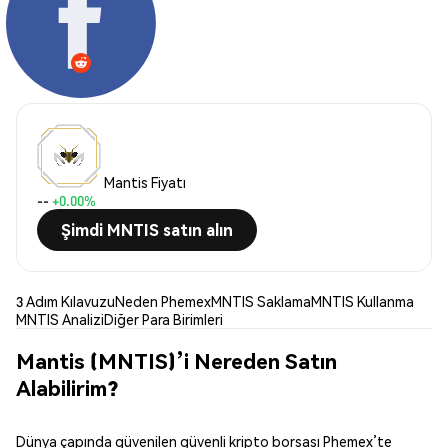
Mantis Fiyatı
--
+0.00%
Şimdi MNTIS satın alın
3 Adım Kılavuzu
Neden Phemex
MNTIS Saklama
MNTIS Kullanma
MNTIS Analizi
Diğer Para Birimleri
Mantis (MNTIS)’i Nereden Satın
Alabilirim?
Dünya çapında güvenilen güvenli kripto borsası Phemex’te