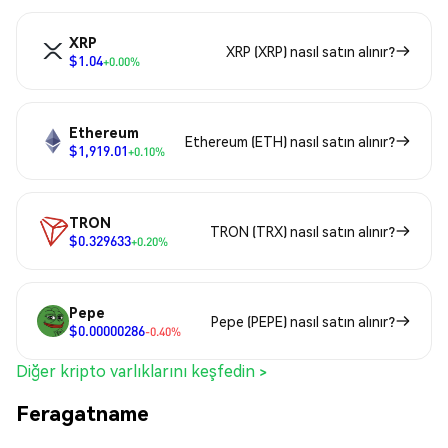
XRP
XRP (XRP) nasıl satın alınır?
$1.04
+0.00%
Ethereum
Ethereum (ETH) nasıl satın alınır?
$1,919.01
+0.10%
TRON
TRON (TRX) nasıl satın alınır?
$0.329633
+0.20%
Pepe
Pepe (PEPE) nasıl satın alınır?
$0.00000286
-0.40%
Diğer kripto varlıklarını keşfedin >
Feragatname