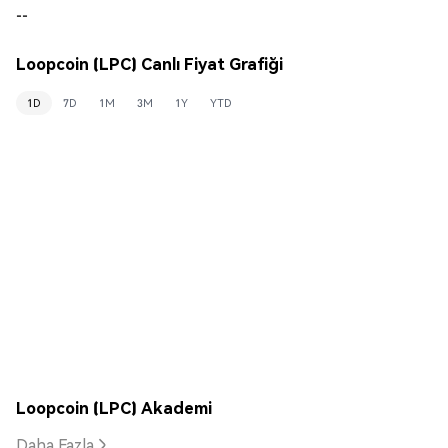
--
Loopcoin (LPC) Canlı Fiyat Grafiği
1D
7D
1M
3M
1Y
YTD
Loopcoin (LPC) Akademi
Daha Fazla