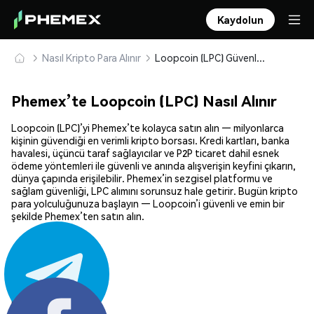
Kaydolun
Nasıl Kripto Para Alınır
Loopcoin (LPC) Güvenle Satın Alın ve Saklayın
Phemex’te Loopcoin (LPC) Nasıl Alınır
Loopcoin (LPC)’yi Phemex’te kolayca satın alın — milyonlarca
kişinin güvendiği en verimli kripto borsası. Kredi kartları, banka
havalesi, üçüncü taraf sağlayıcılar ve P2P ticaret dahil esnek
ödeme yöntemleri ile güvenli ve anında alışverişin keyfini çıkarın,
dünya çapında erişilebilir. Phemex’in sezgisel platformu ve
sağlam güvenliği, LPC alımını sorunsuz hale getirir. Bugün kripto
para yolculuğunuza başlayın — Loopcoin’i güvenli ve emin bir
şekilde Phemex’ten satın alın.
Paylaş: