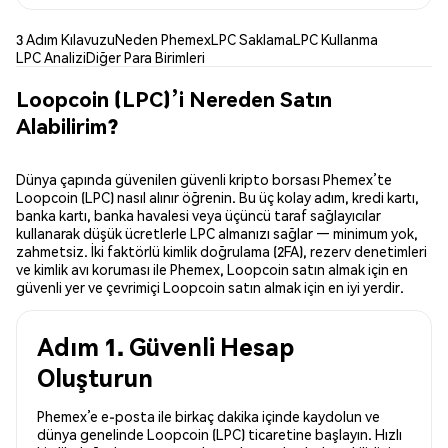
3 Adım Kılavuzu
Neden Phemex
LPC Saklama
LPC Kullanma
LPC Analizi
Diğer Para Birimleri
Loopcoin (LPC)’i Nereden Satın
Alabilirim?
Dünya çapında güvenilen güvenli kripto borsası Phemex’te
Loopcoin (LPC) nasıl alınır öğrenin. Bu üç kolay adım, kredi kartı,
banka kartı, banka havalesi veya üçüncü taraf sağlayıcılar
kullanarak düşük ücretlerle LPC almanızı sağlar — minimum yok,
zahmetsiz. İki faktörlü kimlik doğrulama (2FA), rezerv denetimleri
ve kimlik avı koruması ile Phemex, Loopcoin satın almak için en
güvenli yer ve çevrimiçi Loopcoin satın almak için en iyi yerdir.
Adım 1. Güvenli Hesap
Oluşturun
Phemex’e e-posta ile birkaç dakika içinde kaydolun ve
dünya genelinde Loopcoin (LPC) ticaretine başlayın. Hızlı