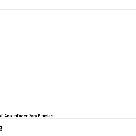
F Analizi
Diğer Para Birimleri
?