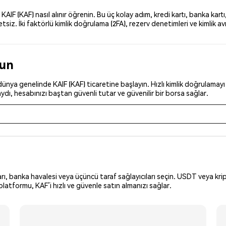
F (KAF) nasıl alınır öğrenin. Bu üç kolay adım, kredi kartı, banka kartı
z. İki faktörlü kimlik doğrulama (2FA), rezerv denetimleri ve kimlik avı
run
nya genelinde KAIF (KAF) ticaretine başlayın. Hızlı kimlik doğrulamayı t
dı, hesabınızı baştan güvenli tutar ve güvenilir bir borsa sağlar.
arı, banka havalesi veya üçüncü taraf sağlayıcıları seçin. USDT veya krip
latformu, KAF’i hızlı ve güvenle satın almanızı sağlar.