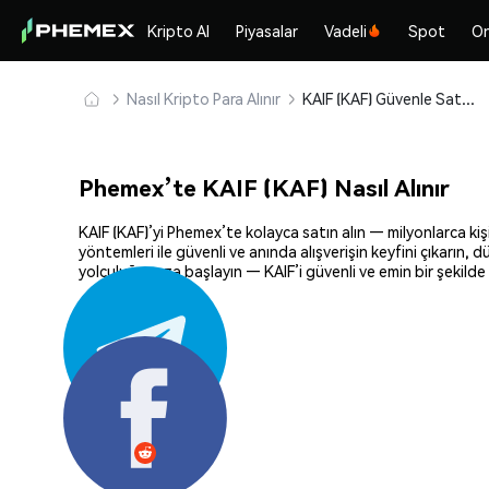
Kripto Al
Piyasalar
Vadeli
Spot
On
Nasıl Kripto Para Alınır
KAIF (KAF) Güvenle Satın Alın ve Saklayın
Phemex’te KAIF (KAF) Nasıl Alınır
KAIF (KAF)’yi Phemex’te kolayca satın alın — milyonlarca kiş
yöntemleri ile güvenli ve anında alışverişin keyfini çıkarın,
yolculuğunuza başlayın — KAIF’i güvenli ve emin bir şekilde
Paylaş: