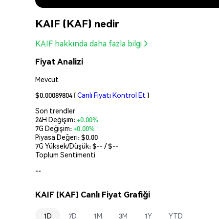
KAIF (KAF) nedir
KAIF hakkında daha fazla bilgi
Fiyat Analizi
Mevcut
$0.00089804
(
Canlı Fiyatı Kontrol Et
)
Son trendler
24H Değişim:
+0.00%
7G Değişim:
+0.00%
Piyasa Değeri:
$0.00
7G Yüksek/Düşük: $
--
/ $
--
Toplum Sentimenti
--
KAIF (KAF) Canlı Fiyat Grafiği
1D
7D
1M
3M
1Y
YTD