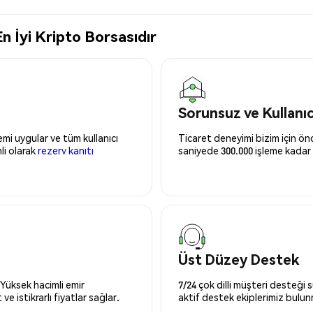
n İyi Kripto Borsasıdır
Sorunsuz ve Kullanı
mi uygular ve tüm kullanıcı
Ticaret deneyimi bizim için önce
nli olarak
rezerv kanıtı
saniyede 300.000 işleme kadar 
Üst Düzey Destek
 Yüksek hacimli emir
7/24 çok dilli müşteri desteği
ve istikrarlı fiyatlar sağlar.
aktif destek ekiplerimiz bulu