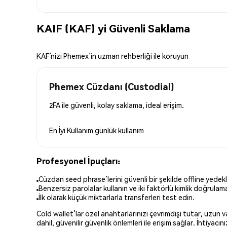
KAIF (KAF) yi Güvenli Saklama
KAF’nizi Phemex’in uzman rehberliği ile koruyun
Phemex Cüzdanı (Custodial)
2FA ile güvenli, kolay saklama, ideal erişim.
En İyi Kullanım
günlük kullanım
Profesyonel İpuçları:
Cüzdan seed phrase’lerini güvenli bir şekilde offline yedekl
Benzersiz parolalar kullanın ve iki faktörlü kimlik doğrulamay
İlk olarak küçük miktarlarla transferleri test edin.
Cold wallet’lar özel anahtarlarınızı çevrimdışı tutar, uzun
dahil, güvenilir güvenlik önlemleri ile erişim sağlar. İhtiyac