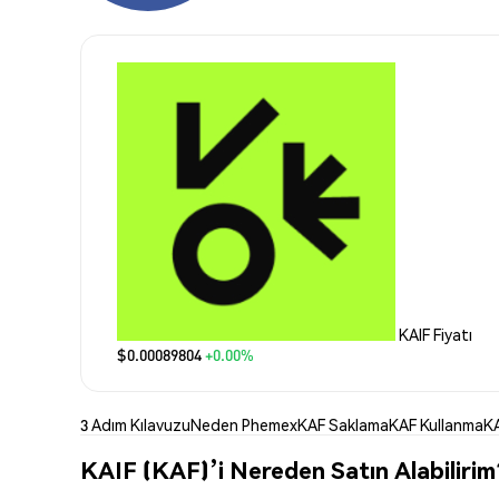
KAIF Fiyatı
$0.00089804
+0.00%
3 Adım Kılavuzu
Neden Phemex
KAF Saklama
KAF Kullanma
KA
KAIF (KAF)’i Nereden Satın Alabilirim