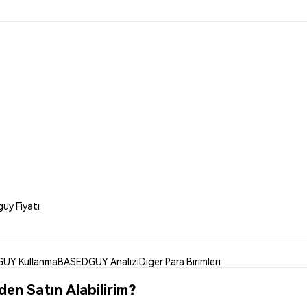
guy Fiyatı
UY Kullanma
BASEDGUY Analizi
Diğer Para Birimleri
n Satın Alabilirim?