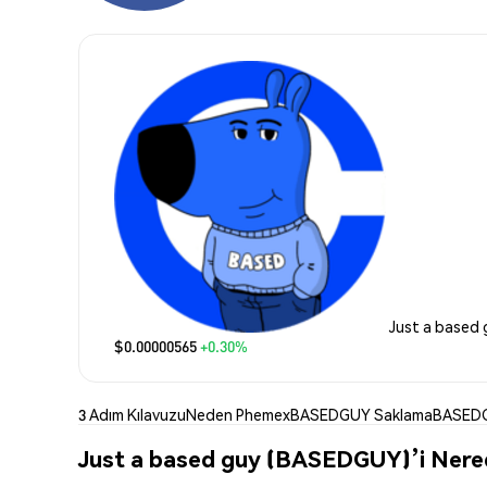
Just a based 
$0.00000565
+0.30%
3 Adım Kılavuzu
Neden Phemex
BASEDGUY Saklama
BASEDG
Just a based guy (BASEDGUY)’i Nerede