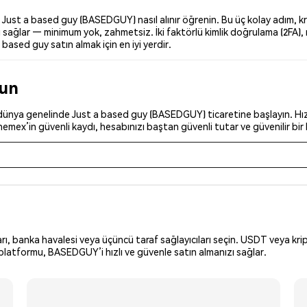
ust a based guy (BASEDGUY) nasıl alınır öğrenin. Bu üç kolay adım, kre
sağlar — minimum yok, zahmetsiz. İki faktörlü kimlik doğrulama (2FA), r
 based guy satın almak için en iyi yerdir.
run
dünya genelinde Just a based guy (BASEDGUY) ticaretine başlayın. Hızl
Phemex’in güvenli kaydı, hesabınızı baştan güvenli tutar ve güvenilir bir
arı, banka havalesi veya üçüncü taraf sağlayıcıları seçin. USDT veya krip
platformu, BASEDGUY’i hızlı ve güvenle satın almanızı sağlar.