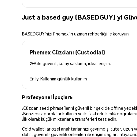
Just a based guy (BASEDGUY) yi Güve
BASEDGUY’nizi Phemex’in uzman rehberliği ile koruyun
Phemex Cüzdanı (Custodial)
2FA ile güvenli, kolay saklama, ideal erişim.
En İyi Kullanım
günlük kullanım
Profesyonel İpuçları:
Cüzdan seed phrase’lerini güvenli bir şekilde offline yedekl
Benzersiz parolalar kullanın ve iki faktörlü kimlik doğrulamay
İlk olarak küçük miktarlarla transferleri test edin.
Cold wallet’lar özel anahtarlarınızı çevrimdışı tutar, uzun
dahil, güvenilir güvenlik önlemleri ile erişim sağlar. İhtiyac