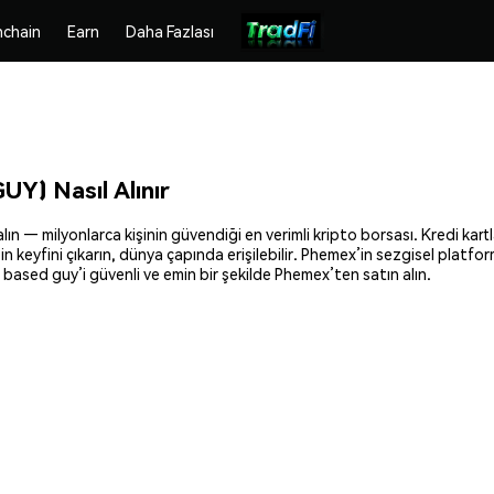
chain
Earn
Daha Fazlası
Y) Nasıl Alınır
— milyonlarca kişinin güvendiği en verimli kripto borsası. Kredi kartla
şin keyfini çıkarın, dünya çapında erişilebilir. Phemex’in sezgisel pla
based guy’i güvenli ve emin bir şekilde Phemex’ten satın alın.