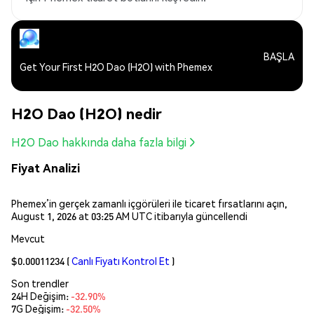
BAŞLA
Get Your First H2O Dao (H2O) with Phemex
H2O Dao (H2O) nedir
H2O Dao hakkında daha fazla bilgi
Fiyat Analizi
Phemex’in gerçek zamanlı içgörüleri ile ticaret fırsatlarını açın,
August 1, 2026 at 03:25 AM UTC itibarıyla güncellendi
Mevcut
$0.00011234
(
Canlı Fiyatı Kontrol Et
)
Son trendler
24H Değişim:
-32.90%
7G Değişim:
-32.50%