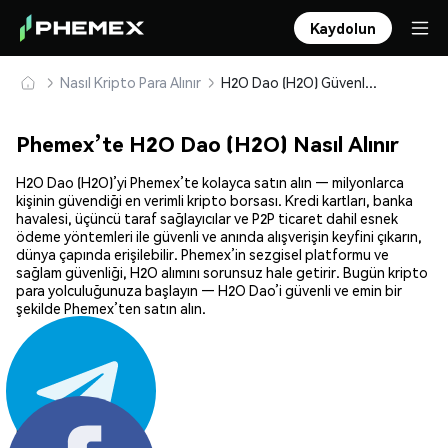
Kaydolun
Nasıl Kripto Para Alınır
H2O Dao (H2O) Güvenle Satın Alın ve Saklayın
Phemex’te H2O Dao (H2O) Nasıl Alınır
H2O Dao (H2O)’yi Phemex’te kolayca satın alın — milyonlarca
kişinin güvendiği en verimli kripto borsası. Kredi kartları, banka
havalesi, üçüncü taraf sağlayıcılar ve P2P ticaret dahil esnek
ödeme yöntemleri ile güvenli ve anında alışverişin keyfini çıkarın,
dünya çapında erişilebilir. Phemex’in sezgisel platformu ve
sağlam güvenliği, H2O alımını sorunsuz hale getirir. Bugün kripto
para yolculuğunuza başlayın — H2O Dao’i güvenli ve emin bir
şekilde Phemex’ten satın alın.
Paylaş: