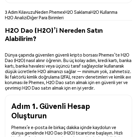
3 Adım Kılavuzu
Neden Phemex
H2O Saklama
H2O Kullanma
H2O Analizi
Diğer Para Birimleri
H2O Dao (H2O)’i Nereden Satın
Alabilirim?
Dünya çapında güvenilen güvenli kripto borsası Phemex’te H2O
Dao (H2O) nasıl alınır öğrenin. Bu üç kolay adım, kredi kartı, banka
kartı, banka havalesi veya üçüncü taraf sağlayıcılar kullanarak
düşük ücretlerle H2O almanızı sağlar — minimum yok, zahmetsiz.
İki faktörlü kimlik doğrulama (2FA), rezerv denetimleri ve kimlik avı
koruması ile Phemex, H2O Dao satın almak için en güvenli yer ve
çevrimiçi H2O Dao satın almak için en iyi yerdir.
Adım 1. Güvenli Hesap
Oluşturun
Phemex’e e-posta ile birkaç dakika içinde kaydolun ve
dünya genelinde H2O Dao (H2O) ticaretine başlayın. Hızlı