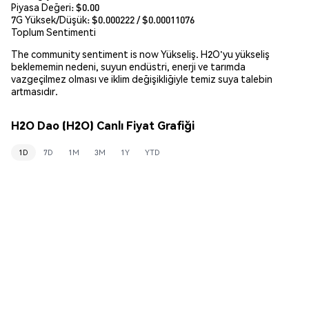
Piyasa Değeri:
$0.00
7G Yüksek/Düşük: $
0.000222
/ $
0.00011076
Toplum Sentimenti
The community sentiment is now Yükseliş. H2O'yu yükseliş
beklememin nedeni, suyun endüstri, enerji ve tarımda
vazgeçilmez olması ve iklim değişikliğiyle temiz suya talebin
artmasıdır.
H2O Dao (H2O) Canlı Fiyat Grafiği
1D
7D
1M
3M
1Y
YTD