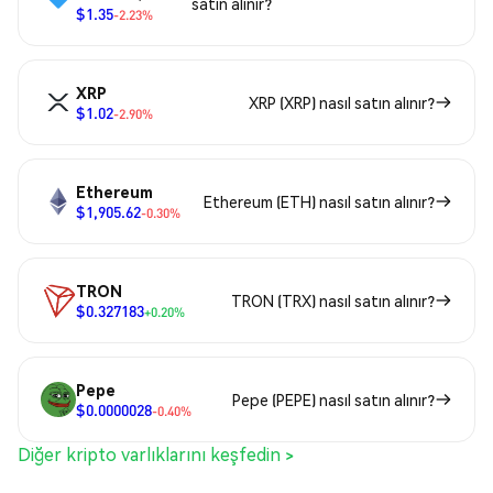
satın alınır?
$1.35
-2.23%
XRP
XRP (XRP) nasıl satın alınır?
$1.02
-2.90%
Ethereum
Ethereum (ETH) nasıl satın alınır?
$1,905.62
-0.30%
TRON
TRON (TRX) nasıl satın alınır?
$0.327183
+0.20%
Pepe
Pepe (PEPE) nasıl satın alınır?
$0.0000028
-0.40%
Diğer kripto varlıklarını keşfedin >