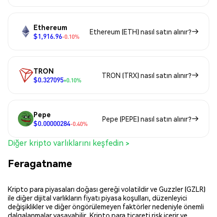
Ethereum
Ethereum (ETH) nasıl satın alınır?
$1,916.96
-0.10%
TRON
TRON (TRX) nasıl satın alınır?
$0.327095
+0.10%
Pepe
Pepe (PEPE) nasıl satın alınır?
$0.00000284
-0.40%
Diğer kripto varlıklarını keşfedin >
Feragatname
Kripto para piyasaları doğası gereği volatildir ve Guzzler (GZLR)
ile diğer dijital varlıkların fiyatı piyasa koşulları, düzenleyici
değişiklikler ve diğer öngörülemeyen faktörler nedeniyle önemli
dalgalanmalar yaşayabilir. Kripto para ticareti risk içerir ve