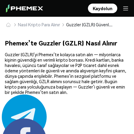
Kaydolun
Nasıl Kripto Para Alınır
Guzzler (GZLR) Güvenle Satın Alın ve Saklayın
Phemex’te Guzzler (GZLR) Nasıl Alınır
Guzzler (GZLR)’yi Phemex’te kolayca satın alın — milyonlarca
kişinin güvendiği en verimli kripto borsası. Kredi kartları, banka
havalesi, üçüncü taraf sağlayıcılar ve P2P ticaret dahil esnek
ödeme yöntemleri ile güvenli ve anında alışverişin keyfini çıkarın,
dünya çapında erişilebilir. Phemex’in sezgisel platformu ve
sağlam güvenliği, GZLR alımını sorunsuz hale getirir. Bugün
kripto para yolculuğunuza başlayın — Guzzler’i güvenli ve emin
bir şekilde Phemex’ten satın alın.
Paylaş: