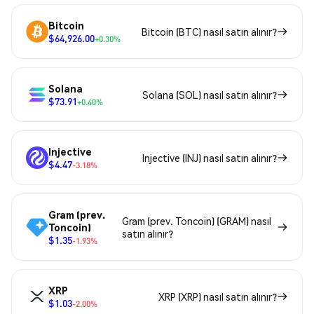
Bitcoin
Bitcoin (BTC) nasıl satın alınır?
$64,926.00
+0.30%
Solana
Solana (SOL) nasıl satın alınır?
$73.91
+0.40%
Injective
Injective (INJ) nasıl satın alınır?
$4.47
-3.18%
Gram (prev.
Gram (prev. Toncoin) (GRAM) nasıl
Toncoin)
satın alınır?
$1.35
-1.93%
XRP
XRP (XRP) nasıl satın alınır?
$1.03
-2.00%