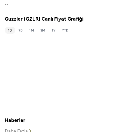
--
Guzzler (GZLR) Canlı Fiyat Grafiği
1D
7D
1M
3M
1Y
YTD
Haberler
Daha Fazla