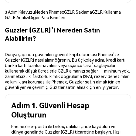
3 Adım Kılavuzu
Neden Phemex
GZLR Saklama
GZLR Kullanma
GZLR Analizi
Diğer Para Birimleri
Guzzler (GZLR)’i Nereden Satın
Alabilirim?
Dünya çapında güvenilen güvenli kripto borsası Phemex’te
Guzzler (GZLR) nasıl alınır öğrenin. Bu üç kolay adım, kredi kartı,
banka kartı, banka havalesi veya üçüncü taraf sağlayıcılar
kullanarak düşük ücretlerle GZLR almanızı sağlar — minimum yok,
zahmetsiz. İki faktörlü kimlik doğrulama (2FA), rezerv denetimleri
ve kimlik avı koruması ile Phemex, Guzzler satın almak için en
güvenli yer ve çevrimiçi Guzzler satın almak için en iyi yerdir.
Adım 1. Güvenli Hesap
Oluşturun
Phemex’e e-posta ile birkaç dakika içinde kaydolun ve
dünya genelinde Guzzler (GZLR) ticaretine başlayın. Hızlı