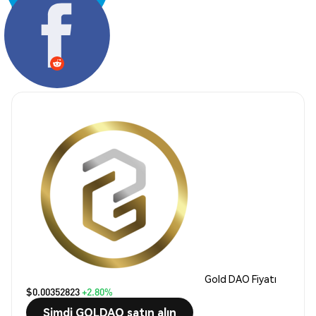
Paylaş:
Gold DAO Fiyatı
$0.00352823
+2.80%
Şimdi GOLDAO satın alın