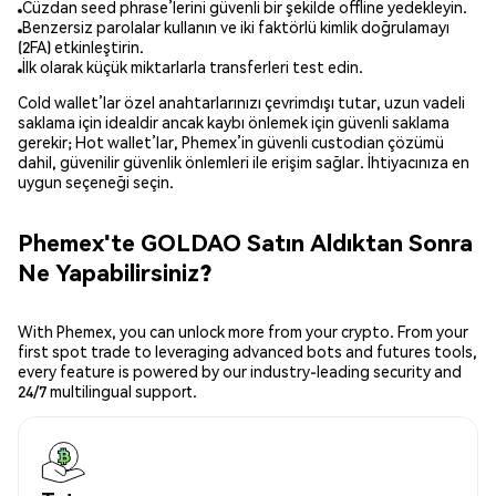
Cüzdan seed phrase’lerini güvenli bir şekilde offline yedekleyin.
Benzersiz parolalar kullanın ve iki faktörlü kimlik doğrulamayı
(2FA) etkinleştirin.
İlk olarak küçük miktarlarla transferleri test edin.
Cold wallet’lar özel anahtarlarınızı çevrimdışı tutar, uzun vadeli
saklama için idealdir ancak kaybı önlemek için güvenli saklama
gerekir; Hot wallet’lar, Phemex’in güvenli custodian çözümü
dahil, güvenilir güvenlik önlemleri ile erişim sağlar. İhtiyacınıza en
uygun seçeneği seçin.
Phemex'te GOLDAO Satın Aldıktan Sonra
Ne Yapabilirsiniz?
With Phemex, you can unlock more from your crypto. From your
first spot trade to leveraging advanced bots and futures tools,
every feature is powered by our industry-leading security and
24/7 multilingual support.