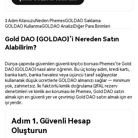
3 Adım Kılavuzu
Neden Phemex
GOLDAO Saklama
GOLDAO Kullanma
GOLDAO Analizi
Diğer Para Birimleri
Gold DAO (GOLDAO)’i Nereden Satın
Alabilirim?
Dünya çapında güvenilen güvenli kripto borsası Phemex’te Gold
DAO (GOLDAO) nasıl alınır öğrenin. Bu üç kolay adım, kredi kartı,
banka kartı, banka havalesi veya üçüncü taraf sağlayıcılar
kullanarak düşük ücretlerle GOLDAO almanızı sağlar — minimum
yok, zahmetsiz. İki faktörlü kimlik doğrulama (2FA), rezerv
denetimleri ve kimlik avı koruması ile Phemex, Gold DAO satın
almak için en güvenli yer ve çevrimiçi Gold DAO satın almak için en
iyi yerdir.
Adım 1. Güvenli Hesap
Oluşturun