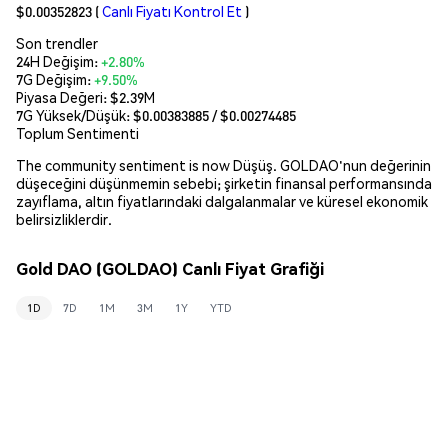
$0.00352823
(
Canlı Fiyatı Kontrol Et
)
Son trendler
24H Değişim:
+2.80%
7G Değişim:
+9.50%
Piyasa Değeri:
$2.39M
7G Yüksek/Düşük: $
0.00383885
/ $
0.00274485
Toplum Sentimenti
The community sentiment is now Düşüş. GOLDAO'nun değerinin
düşeceğini düşünmemin sebebi; şirketin finansal performansında
zayıflama, altın fiyatlarındaki dalgalanmalar ve küresel ekonomik
belirsizliklerdir.
Gold DAO (GOLDAO) Canlı Fiyat Grafiği
1D
7D
1M
3M
1Y
YTD