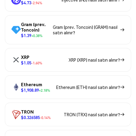
$4.73
-2.94%
Gram (prev.
Gram (prev. Toncoin) (GRAM) nasıl
Toncoin)
satın alınır?
$1.39
+0.38%
XRP
XRP (XRP) nasıl satın alınır?
$1.05
-1.60%
Ethereum
Ethereum (ETH) nasıl satın alınır?
$1,908.89
+2.18%
TRON
TRON (TRX) nasıl satın alınır?
$0.326585
-0.14%