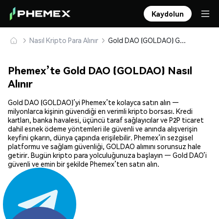
Kaydolun
Nasıl Kripto Para Alınır
Gold DAO (GOLDAO) Güvenle Satın Alın ve Saklayın
Phemex’te Gold DAO (GOLDAO) Nasıl
Alınır
Gold DAO (GOLDAO)’yi Phemex’te kolayca satın alın —
milyonlarca kişinin güvendiği en verimli kripto borsası. Kredi
kartları, banka havalesi, üçüncü taraf sağlayıcılar ve P2P ticaret
dahil esnek ödeme yöntemleri ile güvenli ve anında alışverişin
keyfini çıkarın, dünya çapında erişilebilir. Phemex’in sezgisel
platformu ve sağlam güvenliği, GOLDAO alımını sorunsuz hale
getirir. Bugün kripto para yolculuğunuza başlayın — Gold DAO’i
güvenli ve emin bir şekilde Phemex’ten satın alın.