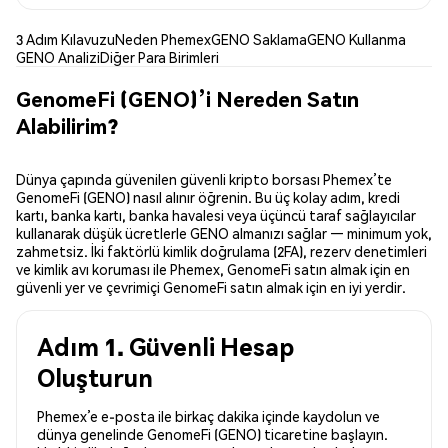
3 Adım Kılavuzu
Neden Phemex
GENO Saklama
GENO Kullanma
GENO Analizi
Diğer Para Birimleri
GenomeFi (GENO)’i Nereden Satın
Alabilirim?
Dünya çapında güvenilen güvenli kripto borsası Phemex’te
GenomeFi (GENO) nasıl alınır öğrenin. Bu üç kolay adım, kredi
kartı, banka kartı, banka havalesi veya üçüncü taraf sağlayıcılar
kullanarak düşük ücretlerle GENO almanızı sağlar — minimum yok,
zahmetsiz. İki faktörlü kimlik doğrulama (2FA), rezerv denetimleri
ve kimlik avı koruması ile Phemex, GenomeFi satın almak için en
güvenli yer ve çevrimiçi GenomeFi satın almak için en iyi yerdir.
Adım 1. Güvenli Hesap
Oluşturun
Phemex’e e-posta ile birkaç dakika içinde kaydolun ve
dünya genelinde GenomeFi (GENO) ticaretine başlayın.