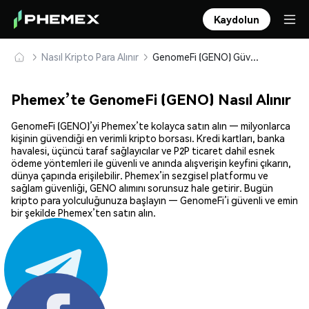
Kaydolun
Nasıl Kripto Para Alınır
GenomeFi (GENO) Güvenle Satın Alın ve Saklayın
Phemex’te GenomeFi (GENO) Nasıl Alınır
GenomeFi (GENO)’yi Phemex’te kolayca satın alın — milyonlarca
kişinin güvendiği en verimli kripto borsası. Kredi kartları, banka
havalesi, üçüncü taraf sağlayıcılar ve P2P ticaret dahil esnek
ödeme yöntemleri ile güvenli ve anında alışverişin keyfini çıkarın,
dünya çapında erişilebilir. Phemex’in sezgisel platformu ve
sağlam güvenliği, GENO alımını sorunsuz hale getirir. Bugün
kripto para yolculuğunuza başlayın — GenomeFi’i güvenli ve emin
bir şekilde Phemex’ten satın alın.
Paylaş: