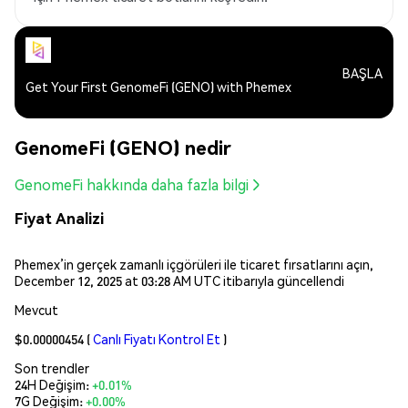
BAŞLA
Get Your First GenomeFi (GENO) with Phemex
GenomeFi (GENO) nedir
GenomeFi hakkında daha fazla bilgi
Fiyat Analizi
Phemex’in gerçek zamanlı içgörüleri ile ticaret fırsatlarını açın,
December 12, 2025 at 03:28 AM UTC itibarıyla güncellendi
Mevcut
$0.00000454
(
Canlı Fiyatı Kontrol Et
)
Son trendler
24H Değişim:
+0.01%
7G Değişim:
+0.00%