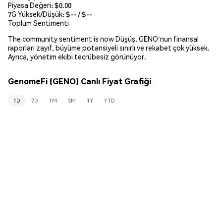
Piyasa Değeri:
$0.00
7G Yüksek/Düşük: $
--
/ $
--
Toplum Sentimenti
The community sentiment is now Düşüş. GENO'nun finansal
raporları zayıf, büyüme potansiyeli sınırlı ve rekabet çok yüksek.
Ayrıca, yönetim ekibi tecrübesiz görünüyor.
GenomeFi (GENO) Canlı Fiyat Grafiği
1D
7D
1M
3M
1Y
YTD