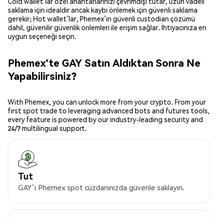
Cold wallet’lar özel anahtarlarınızı çevrimdışı tutar, uzun vadeli
saklama için idealdir ancak kaybı önlemek için güvenli saklama
gerekir; Hot wallet’lar, Phemex’in güvenli custodian çözümü
dahil, güvenilir güvenlik önlemleri ile erişim sağlar. İhtiyacınıza en
uygun seçeneği seçin.
Phemex'te GAY Satın Aldıktan Sonra Ne
Yapabilirsiniz?
With Phemex, you can unlock more from your crypto. From your
first spot trade to leveraging advanced bots and futures tools,
every feature is powered by our industry-leading security and
24/7 multilingual support.
Tut
GAY’i Phemex spot cüzdanınızda güvenle saklayın.