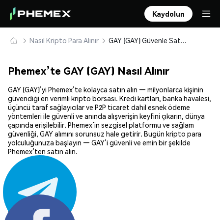
Kaydolun
Nasıl Kripto Para Alınır
GAY (GAY) Güvenle Satın Alın ve Saklayın
Phemex’te GAY (GAY) Nasıl Alınır
GAY (GAY)’yi Phemex’te kolayca satın alın — milyonlarca kişinin
güvendiği en verimli kripto borsası. Kredi kartları, banka havalesi,
üçüncü taraf sağlayıcılar ve P2P ticaret dahil esnek ödeme
yöntemleri ile güvenli ve anında alışverişin keyfini çıkarın, dünya
çapında erişilebilir. Phemex’in sezgisel platformu ve sağlam
güvenliği, GAY alımını sorunsuz hale getirir. Bugün kripto para
yolculuğunuza başlayın — GAY’i güvenli ve emin bir şekilde
Phemex’ten satın alın.
Paylaş: