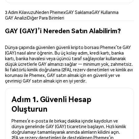
3 Adım Kılavuzu
Neden Phemex
GAY Saklama
GAY Kullanma
GAY Analizi
Diğer Para Birimleri
GAY (GAY)’i Nereden Satın Alabilirim?
Dünya çapında güvenilen güvenli kripto borsası Phemex’te GAY
(GAY) nasıl alınır öğrenin. Bu üç kolay adım, kredi kartı, banka
kartı, banka havalesi veya üçüncü taraf sağlayıcılar kullanarak
düşük ücretlerle GAY almanızı sağlar — minimum yok, zahmetsiz.
İki faktörlü kimlik doğrulama (2FA), rezerv denetimleri ve kimlik avı
koruması ile Phemex, GAY satın almak için en güvenli yer ve
çevrimiçi GAY satın almak için en iyi yerdir.
Adım 1. Güvenli Hesap
Oluşturun
Phemex’e e-posta ile birkaç dakika içinde kaydolun ve
dünya genelinde GAY (GAY) ticaretine başlayın. Hızlı kimlik
doğrulamayı tamamlayarak anında alımların kilidini açın.
2FA ve rezerv denetimleri ile desteklenen Phemex’in