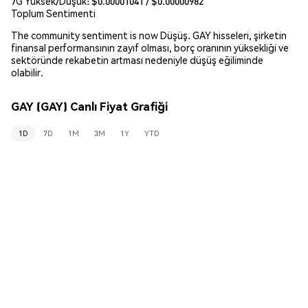
7G Yüksek/Düşük: $
0.00001041
/ $
0.00000982
Toplum Sentimenti
The community sentiment is now Düşüş. GAY hisseleri, şirketin
finansal performansının zayıf olması, borç oranının yüksekliği ve
sektöründe rekabetin artması nedeniyle düşüş eğiliminde
olabilir.
GAY (GAY) Canlı Fiyat Grafiği
1D
7D
1M
3M
1Y
YTD