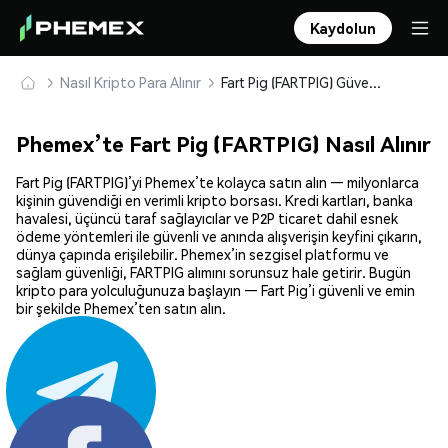
Kaydolun
Nasıl Kripto Para Alınır
Fart Pig (FARTPIG) Güvenle Satın Alın ve Saklayın
Phemex’te Fart Pig (FARTPIG) Nasıl Alınır
Fart Pig (FARTPIG)’yi Phemex’te kolayca satın alın — milyonlarca
kişinin güvendiği en verimli kripto borsası. Kredi kartları, banka
havalesi, üçüncü taraf sağlayıcılar ve P2P ticaret dahil esnek
ödeme yöntemleri ile güvenli ve anında alışverişin keyfini çıkarın,
dünya çapında erişilebilir. Phemex’in sezgisel platformu ve
sağlam güvenliği, FARTPIG alımını sorunsuz hale getirir. Bugün
kripto para yolculuğunuza başlayın — Fart Pig’i güvenli ve emin
bir şekilde Phemex’ten satın alın.
Paylaş: