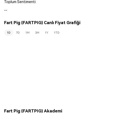
Toplum Sentimenti
--
Fart Pig (FARTPIG) Canlı Fiyat Grafiği
1D
7D
1M
3M
1Y
YTD
Fart Pig (FARTPIG) Akademi