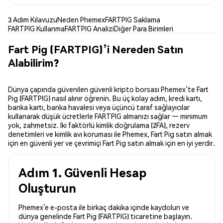
3 Adım Kılavuzu
Neden Phemex
FARTPIG Saklama
FARTPIG Kullanma
FARTPIG Analizi
Diğer Para Birimleri
Fart Pig (FARTPIG)’i Nereden Satın
Alabilirim?
Dünya çapında güvenilen güvenli kripto borsası Phemex’te Fart
Pig (FARTPIG) nasıl alınır öğrenin. Bu üç kolay adım, kredi kartı,
banka kartı, banka havalesi veya üçüncü taraf sağlayıcılar
kullanarak düşük ücretlerle FARTPIG almanızı sağlar — minimum
yok, zahmetsiz. İki faktörlü kimlik doğrulama (2FA), rezerv
denetimleri ve kimlik avı koruması ile Phemex, Fart Pig satın almak
için en güvenli yer ve çevrimiçi Fart Pig satın almak için en iyi yerdir.
Adım 1. Güvenli Hesap
Oluşturun
Phemex’e e-posta ile birkaç dakika içinde kaydolun ve
dünya genelinde Fart Pig (FARTPIG) ticaretine başlayın.