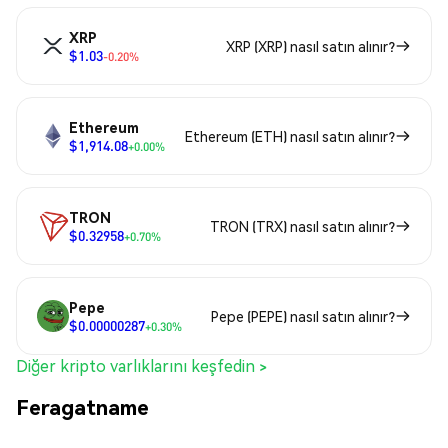
XRP
XRP (XRP) nasıl satın alınır?
$1.03
-0.20%
Ethereum
Ethereum (ETH) nasıl satın alınır?
$1,914.08
+0.00%
TRON
TRON (TRX) nasıl satın alınır?
$0.32958
+0.70%
Pepe
Pepe (PEPE) nasıl satın alınır?
$0.00000287
+0.30%
Diğer kripto varlıklarını keşfedin >
Feragatname