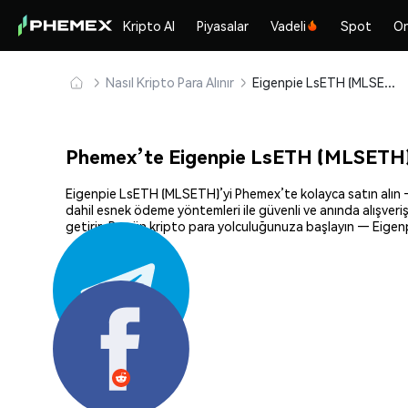
Kripto Al
Piyasalar
Vadeli
Spot
On
Nasıl Kripto Para Alınır
Eigenpie LsETH (MLSETH) Güvenle Satın Alın ve Saklayın
Phemex’te Eigenpie LsETH (MLSETH) N
Eigenpie LsETH (MLSETH)’yi Phemex’te kolayca satın alın — mi
dahil esnek ödeme yöntemleri ile güvenli ve anında alışveriş
getirir. Bugün kripto para yolculuğunuza başlayın — Eigenp
Paylaş: