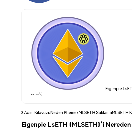
Eigenpie LsET
--
--%
3 Adım Kılavuzu
Neden Phemex
MLSETH Saklama
MLSETH K
Eigenpie LsETH (MLSETH)’i Nereden S