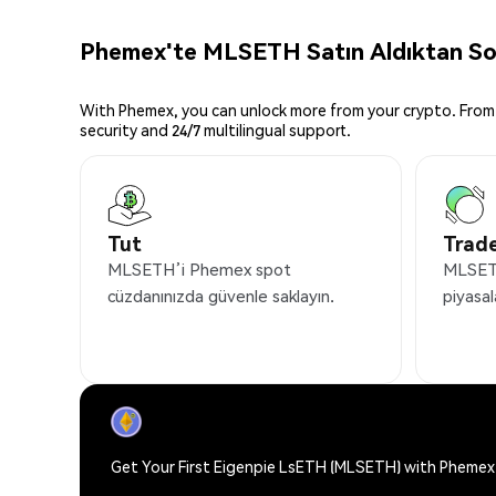
Phemex'te MLSETH Satın Aldıktan Son
With Phemex, you can unlock more from your crypto. From 
security and 24/7 multilingual support.
Tut
Trade
MLSETH’i Phemex spot
MLSETH
cüzdanınızda güvenle saklayın.
piyasal
Get Your First Eigenpie LsETH (MLSETH) with Phemex