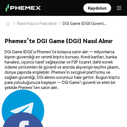
Kaydolun
Nasıl Kripto Para Alınır
DGI Game (DGI) Güvenle Satın Alın ve Saklayın
Phemex’te DGI Game (DGI) Nasıl Alınır
DGI Game (DGI)’yi Phemex’te kolayca satın alın — milyonlarca
kişinin güvendiği en verimli kripto borsası. Kredi kartları, banka
havalesi, üçüncü taraf sağlayıcılar ve P2P ticaret dahil esnek
ödeme yöntemleri ile güvenli ve anında alışverişin keyfini çıkarın,
dünya çapında erişilebilir. Phemex’in sezgisel platformu ve
sağlam güvenliği, DGI alımını sorunsuz hale getirir. Bugün kripto
para yolculuğunuza başlayın — DGI Game’i güvenli ve emin bir
şekilde Phemex’ten satın alın.
Paylaş: