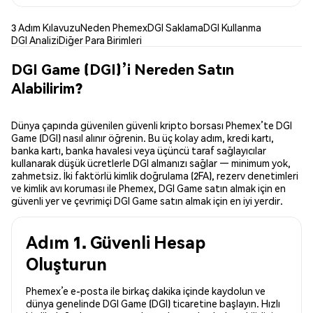
3 Adım Kılavuzu
Neden Phemex
DGI Saklama
DGI Kullanma
DGI Analizi
Diğer Para Birimleri
DGI Game (DGI)’i Nereden Satın
Alabilirim?
Dünya çapında güvenilen güvenli kripto borsası Phemex’te DGI
Game (DGI) nasıl alınır öğrenin. Bu üç kolay adım, kredi kartı,
banka kartı, banka havalesi veya üçüncü taraf sağlayıcılar
kullanarak düşük ücretlerle DGI almanızı sağlar — minimum yok,
zahmetsiz. İki faktörlü kimlik doğrulama (2FA), rezerv denetimleri
ve kimlik avı koruması ile Phemex, DGI Game satın almak için en
güvenli yer ve çevrimiçi DGI Game satın almak için en iyi yerdir.
Adım 1. Güvenli Hesap
Oluşturun
Phemex’e e-posta ile birkaç dakika içinde kaydolun ve
dünya genelinde DGI Game (DGI) ticaretine başlayın. Hızlı