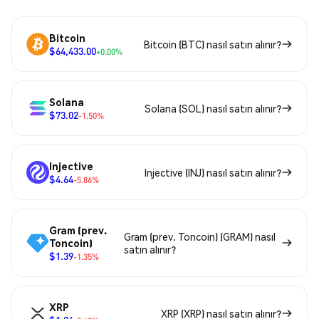
Bitcoin
Bitcoin (BTC) nasıl satın alınır?
$64,433.00
+0.00%
Solana
Solana (SOL) nasıl satın alınır?
$73.02
-1.50%
Injective
Injective (INJ) nasıl satın alınır?
$4.64
-5.86%
Gram (prev.
Gram (prev. Toncoin) (GRAM) nasıl
Toncoin)
satın alınır?
$1.39
-1.35%
XRP
XRP (XRP) nasıl satın alınır?