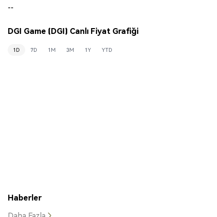
--
DGI Game (DGI) Canlı Fiyat Grafiği
1D
7D
1M
3M
1Y
YTD
Haberler
Daha Fazla