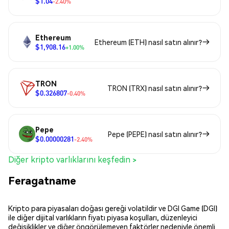
$1.04
-2.40%
Ethereum
Ethereum (ETH) nasıl satın alınır?
$1,908.16
+1.00%
TRON
TRON (TRX) nasıl satın alınır?
$0.326807
-0.40%
Pepe
Pepe (PEPE) nasıl satın alınır?
$0.00000281
-2.40%
Diğer kripto varlıklarını keşfedin >
Feragatname
Kripto para piyasaları doğası gereği volatildir ve DGI Game (DGI)
ile diğer dijital varlıkların fiyatı piyasa koşulları, düzenleyici
değişiklikler ve diğer öngörülemeyen faktörler nedeniyle önemli