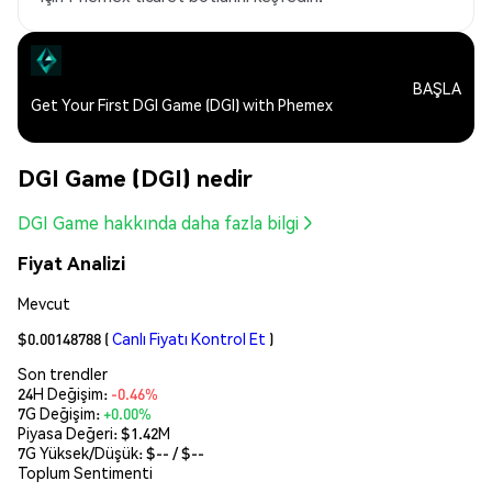
BAŞLA
Get Your First DGI Game (DGI) with Phemex
DGI Game (DGI) nedir
DGI Game hakkında daha fazla bilgi
Fiyat Analizi
Mevcut
$0.00148788
(
Canlı Fiyatı Kontrol Et
)
Son trendler
24H Değişim:
-0.46%
7G Değişim:
+0.00%
Piyasa Değeri:
$1.42M
7G Yüksek/Düşük: $
--
/ $
--
Toplum Sentimenti