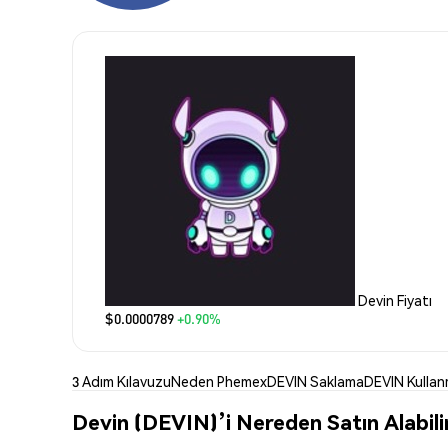
Devin Fiyatı
$0.0000789
+0.90%
3 Adım Kılavuzu
Neden Phemex
DEVIN Saklama
DEVIN Kulla
Devin (DEVIN)’i Nereden Satın Alabili