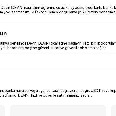
in (DEVIN) nasıl alınır öğrenin. Bu üç kolay adım, kredi kartı, banka k
yok, zahmetsiz. İki faktörlü kimlik doğrulama (2FA), rezerv denetimleri
run
nya genelinde Devin (DEVIN) ticaretine başlayın. Hızlı kimlik doğrulama
dı, hesabınızı baştan güvenli tutar ve güvenilir bir borsa sağlar.
arı, banka havalesi veya üçüncü taraf sağlayıcıları seçin. USDT veya krip
latformu, DEVIN’i hızlı ve güvenle satın almanızı sağlar.