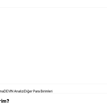
nma
DEVIN Analizi
Diğer Para Birimleri
rim?