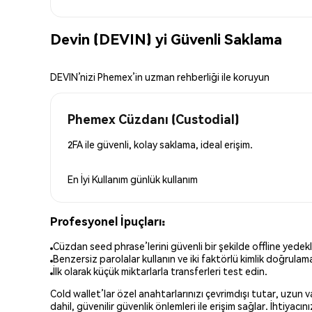
Devin (DEVIN) yi Güvenli Saklama
DEVIN’nizi Phemex’in uzman rehberliği ile koruyun
Phemex Cüzdanı (Custodial)
2FA ile güvenli, kolay saklama, ideal erişim.
En İyi Kullanım
günlük kullanım
Profesyonel İpuçları:
Cüzdan seed phrase’lerini güvenli bir şekilde offline yedekl
Benzersiz parolalar kullanın ve iki faktörlü kimlik doğrulamay
İlk olarak küçük miktarlarla transferleri test edin.
Cold wallet’lar özel anahtarlarınızı çevrimdışı tutar, uzun
dahil, güvenilir güvenlik önlemleri ile erişim sağlar. İhtiyac