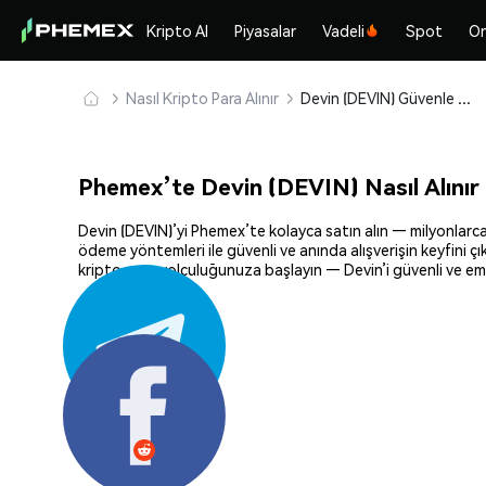
Kripto Al
Piyasalar
Vadeli
Spot
On
Nasıl Kripto Para Alınır
Devin (DEVIN) Güvenle Satın Alın ve Saklayın
Phemex’te Devin (DEVIN) Nasıl Alınır
Devin (DEVIN)’yi Phemex’te kolayca satın alın — milyonlarca k
ödeme yöntemleri ile güvenli ve anında alışverişin keyfini ç
kripto para yolculuğunuza başlayın — Devin’i güvenli ve emi
Paylaş: