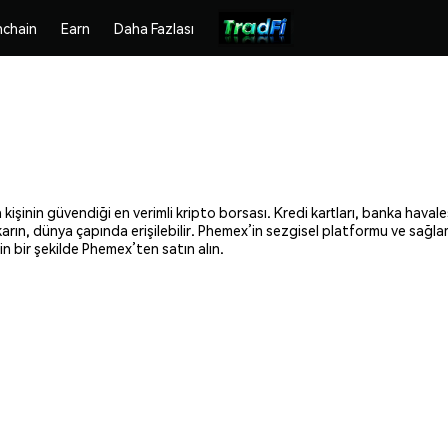
chain
Earn
Daha Fazlası
işinin güvendiği en verimli kripto borsası. Kredi kartları, banka havale
ıkarın, dünya çapında erişilebilir. Phemex’in sezgisel platformu ve sağl
n bir şekilde Phemex’ten satın alın.