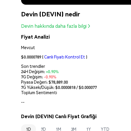
Devin (DEVIN) nedir
Devin hakkında daha fazla bilgi
Fiyat Analizi
Mevcut
$0.0000789
(
Canlı Fiyatı Kontrol Et
)
Son trendler
24H Değişim:
+0.90%
7G Değişim:
-0.90%
Piyasa Değeri:
$78,889.00
7G Yüksek/Düşük: $
0.0000818
/ $
0.000077
Toplum Sentimenti
--
Devin (DEVIN) Canlı Fiyat Grafiği
1D
7D
1M
3M
1Y
YTD