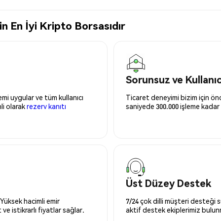
 En İyi Kripto Borsasıdır
Sorunsuz ve Kullanı
mi uygular ve tüm kullanıcı
Ticaret deneyimi bizim için önce
nli olarak
rezerv kanıtı
saniyede 300.000 işleme kadar 
Üst Düzey Destek
 Yüksek hacimli emir
7/24 çok dilli müşteri desteği
ve istikrarlı fiyatlar sağlar.
aktif destek ekiplerimiz bulu