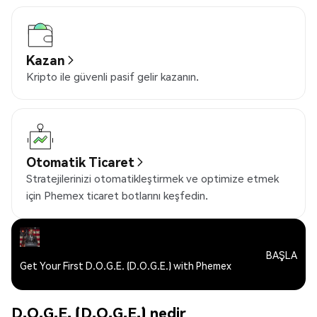
Kazan
Kripto ile güvenli pasif gelir kazanın.
Otomatik Ticaret
Stratejilerinizi otomatikleştirmek ve optimize etmek
için Phemex ticaret botlarını keşfedin.
BAŞLA
Get Your First D.O.G.E. (D.O.G.E.) with Phemex
D.O.G.E. (D.O.G.E.) nedir