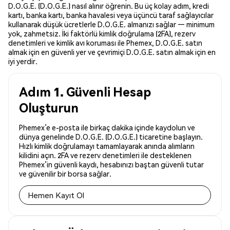
D.O.G.E. (D.O.G.E.) nasıl alınır öğrenin. Bu üç kolay adım, kredi
kartı, banka kartı, banka havalesi veya üçüncü taraf sağlayıcılar
kullanarak düşük ücretlerle D.O.G.E. almanızı sağlar — minimum
yok, zahmetsiz. İki faktörlü kimlik doğrulama (2FA), rezerv
denetimleri ve kimlik avı koruması ile Phemex, D.O.G.E. satın
almak için en güvenli yer ve çevrimiçi D.O.G.E. satın almak için en
iyi yerdir.
Adım 1. Güvenli Hesap
Oluşturun
Phemex’e e-posta ile birkaç dakika içinde kaydolun ve
dünya genelinde D.O.G.E. (D.O.G.E.) ticaretine başlayın.
Hızlı kimlik doğrulamayı tamamlayarak anında alımların
kilidini açın. 2FA ve rezerv denetimleri ile desteklenen
Phemex’in güvenli kaydı, hesabınızı baştan güvenli tutar
ve güvenilir bir borsa sağlar.
Hemen Kayıt Ol