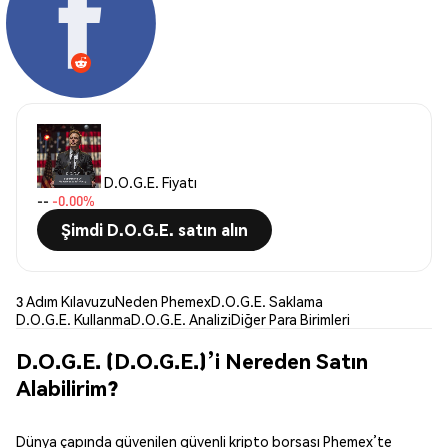
D.O.G.E. Fiyatı
--
-0.00%
Şimdi D.O.G.E. satın alın
3 Adım Kılavuzu
Neden Phemex
D.O.G.E. Saklama
D.O.G.E. Kullanma
D.O.G.E. Analizi
Diğer Para Birimleri
D.O.G.E. (D.O.G.E.)’i Nereden Satın
Alabilirim?
Dünya çapında güvenilen güvenli kripto borsası Phemex’te