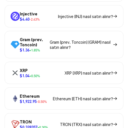
Injective
Injective (INJ) nasıl satın alınır?
$4.40
-2.43%
Gram (prev.
Gram (prev. Toncoin) (GRAM) nasıl
Toncoin)
satın alınır?
$1.36
+1.85%
XRP
XRP (XRP) nasıl satın alınır?
$1.04
+0.50%
Ethereum
Ethereum (ETH) nasıl satın alınır?
$1,922.95
-0.50%
TRON
TRON (TRX) nasıl satın alınır?
$0.328357
+0.30%