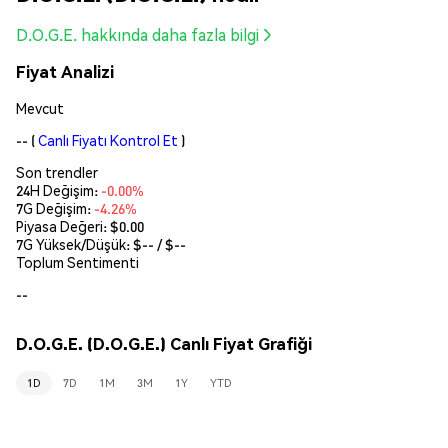
D.O.G.E. hakkında daha fazla bilgi
Fiyat Analizi
Mevcut
--
(
Canlı Fiyatı Kontrol Et
)
Son trendler
24H Değişim:
-0.00%
7G Değişim:
-4.26%
Piyasa Değeri:
$0.00
7G Yüksek/Düşük: $
--
/ $
--
Toplum Sentimenti
--
D.O.G.E. (D.O.G.E.) Canlı Fiyat Grafiği
1D
7D
1M
3M
1Y
YTD