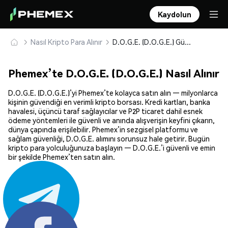
Kaydolun
Nasıl Kripto Para Alınır
D.O.G.E. (D.O.G.E.) Güvenle Satın Alın ve Saklayın
Phemex’te D.O.G.E. (D.O.G.E.) Nasıl Alınır
D.O.G.E. (D.O.G.E.)’yi Phemex’te kolayca satın alın — milyonlarca
kişinin güvendiği en verimli kripto borsası. Kredi kartları, banka
havalesi, üçüncü taraf sağlayıcılar ve P2P ticaret dahil esnek
ödeme yöntemleri ile güvenli ve anında alışverişin keyfini çıkarın,
dünya çapında erişilebilir. Phemex’in sezgisel platformu ve
sağlam güvenliği, D.O.G.E. alımını sorunsuz hale getirir. Bugün
kripto para yolculuğunuza başlayın — D.O.G.E.’i güvenli ve emin
bir şekilde Phemex’ten satın alın.
Paylaş: