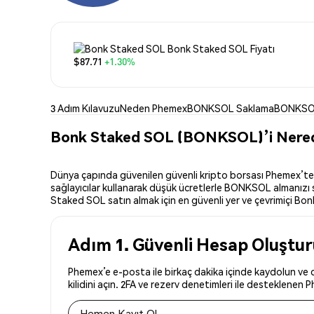
Bonk Staked SOL Fiyatı
$87.71
+1.30%
3 Adım Kılavuzu
Neden Phemex
BONKSOL Saklama
BONKSOL
Bonk Staked SOL (BONKSOL)’i Nerede
Dünya çapında güvenilen güvenli kripto borsası Phemex’te B
sağlayıcılar kullanarak düşük ücretlerle BONKSOL almanızı s
Staked SOL satın almak için en güvenli yer ve çevrimiçi Bonk
Adım 1. Güvenli Hesap Oluştu
Phemex’e e-posta ile birkaç dakika içinde kaydolun ve
kilidini açın. 2FA ve rezerv denetimleri ile desteklenen 
Hemen Kayıt Ol