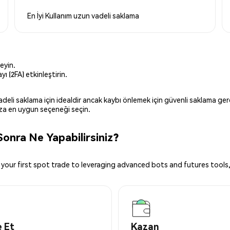
En İyi Kullanım
uzun vadeli saklama
eyin.
ı (2FA) etkinleştirin.
 vadeli saklama için idealdir ancak kaybı önlemek için güvenli saklama g
ınıza en uygun seçeneği seçin.
nra Ne Yapabilirsiniz?
your first spot trade to leveraging advanced bots and futures tools,
 Et
Kazan