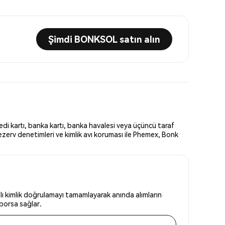
Şimdi BONKSOL satın alın
i kartı, banka kartı, banka havalesi veya üçüncü taraf
ezerv denetimleri ve kimlik avı koruması ile Phemex, Bonk
ı kimlik doğrulamayı tamamlayarak anında alımların
 borsa sağlar.