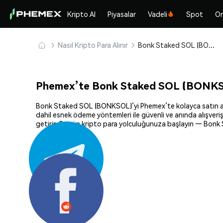
Kripto Al
Piyasalar
Vadeli
Spot
On
Nasıl Kripto Para Alınır
Bonk Staked SOL (BONKSOL) Güvenle Satın Alın ve Saklayın
Phemex’te Bonk Staked SOL (BONKSOL
Bonk Staked SOL (BONKSOL)’yi Phemex’te kolayca satın alın —
dahil esnek ödeme yöntemleri ile güvenli ve anında alışveri
getirir. Bugün kripto para yolculuğunuza başlayın — Bonk S
Paylaş: