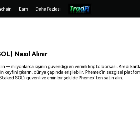
chain
Earn
Daha Fazlası
) Nasıl Alınır
 milyonlarca kişinin güvendiği en verimli kripto borsası. Kredi kartlar
şin keyfini çıkarın, dünya çapında erişilebilir. Phemex’in sezgisel plat
taked SOL’i güvenli ve emin bir şekilde Phemex’ten satın alın.