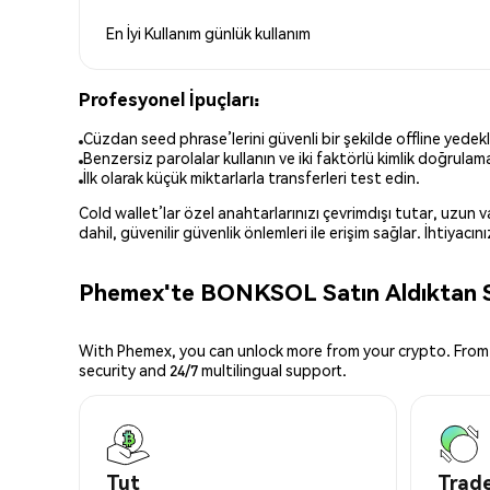
En İyi Kullanım
günlük kullanım
Profesyonel İpuçları:
Cüzdan seed phrase’lerini güvenli bir şekilde offline yedekl
Benzersiz parolalar kullanın ve iki faktörlü kimlik doğrulamay
İlk olarak küçük miktarlarla transferleri test edin.
Cold wallet’lar özel anahtarlarınızı çevrimdışı tutar, uzun
dahil, güvenilir güvenlik önlemleri ile erişim sağlar. İhtiyac
Phemex'te BONKSOL Satın Aldıktan So
With Phemex, you can unlock more from your crypto. From 
security and 24/7 multilingual support.
Tut
Trade