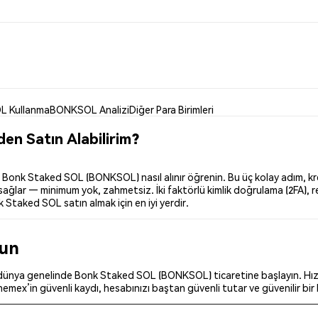
 Kullanma
BONKSOL Analizi
Diğer Para Birimleri
n Satın Alabilirim?
onk Staked SOL (BONKSOL) nasıl alınır öğrenin. Bu üç kolay adım, kred
ağlar — minimum yok, zahmetsiz. İki faktörlü kimlik doğrulama (2FA), r
 Staked SOL satın almak için en iyi yerdir.
run
 dünya genelinde Bonk Staked SOL (BONKSOL) ticaretine başlayın. Hızl
Phemex’in güvenli kaydı, hesabınızı baştan güvenli tutar ve güvenilir bir