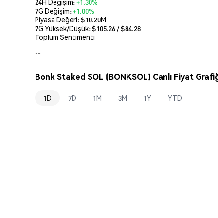
24H Değişim:
+1.30%
7G Değişim:
+1.00%
Piyasa Değeri:
$10.20M
7G Yüksek/Düşük: $
105.26
/ $
84.28
Toplum Sentimenti
--
Bonk Staked SOL (BONKSOL) Canlı Fiyat Grafiğ
1D
7D
1M
3M
1Y
YTD