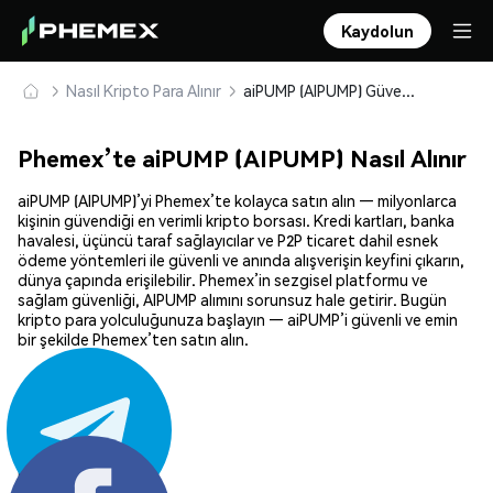
Kaydolun
Nasıl Kripto Para Alınır
aiPUMP (AIPUMP) Güvenle Satın Alın ve Saklayın
Phemex’te aiPUMP (AIPUMP) Nasıl Alınır
aiPUMP (AIPUMP)’yi Phemex’te kolayca satın alın — milyonlarca
kişinin güvendiği en verimli kripto borsası. Kredi kartları, banka
havalesi, üçüncü taraf sağlayıcılar ve P2P ticaret dahil esnek
ödeme yöntemleri ile güvenli ve anında alışverişin keyfini çıkarın,
dünya çapında erişilebilir. Phemex’in sezgisel platformu ve
sağlam güvenliği, AIPUMP alımını sorunsuz hale getirir. Bugün
kripto para yolculuğunuza başlayın — aiPUMP’i güvenli ve emin
bir şekilde Phemex’ten satın alın.
Paylaş: