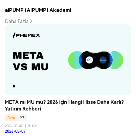
aiPUMP (AIPUMP) Akademi
Daha Fazla
META mı MU mu? 2026 için Hangi Hisse Daha Karlı? 
Yatırım Rehberi
Orta
YZ
2026-08-07
|
5-10d
2026-08-07