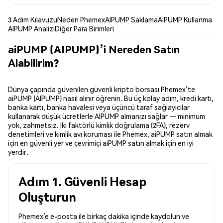
3 Adım Kılavuzu
Neden Phemex
AIPUMP Saklama
AIPUMP Kullanma
AIPUMP Analizi
Diğer Para Birimleri
aiPUMP (AIPUMP)’i Nereden Satın
Alabilirim?
Dünya çapında güvenilen güvenli kripto borsası Phemex’te
aiPUMP (AIPUMP) nasıl alınır öğrenin. Bu üç kolay adım, kredi kartı,
banka kartı, banka havalesi veya üçüncü taraf sağlayıcılar
kullanarak düşük ücretlerle AIPUMP almanızı sağlar — minimum
yok, zahmetsiz. İki faktörlü kimlik doğrulama (2FA), rezerv
denetimleri ve kimlik avı koruması ile Phemex, aiPUMP satın almak
için en güvenli yer ve çevrimiçi aiPUMP satın almak için en iyi
yerdir.
Adım 1. Güvenli Hesap
Oluşturun
Phemex’e e-posta ile birkaç dakika içinde kaydolun ve