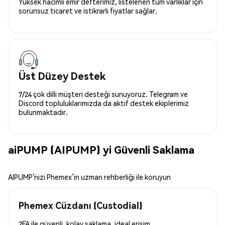
Yüksek hacimli emir defterimiz, listelenen tüm varlıklar için
sorunsuz ticaret ve istikrarlı fiyatlar sağlar.
Üst Düzey Destek
7/24 çok dilli müşteri desteği sunuyoruz. Telegram ve
Discord topluluklarımızda da aktif destek ekiplerimiz
bulunmaktadır.
aiPUMP (AIPUMP) yi Güvenli Saklama
AIPUMP’nizi Phemex’in uzman rehberliği ile koruyun
Phemex Cüzdanı (Custodial)
2FA ile güvenli, kolay saklama, ideal erişim.