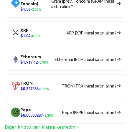
Gram (prev. Toncoin) (GRAM) nasıl
Toncoin)
satın alınır?
$1.36
+2.00%
XRP
XRP (XRP) nasıl satın alınır?
$1.04
+0.90%
Ethereum
Ethereum (ETH) nasıl satın alınır?
$1,917.12
+0.90%
TRON
TRON (TRX) nasıl satın alınır?
$0.327386
+0.20%
Pepe
Pepe (PEPE) nasıl satın alınır?
$0.00000287
+2.30%
Diğer kripto varlıklarını keşfedin >