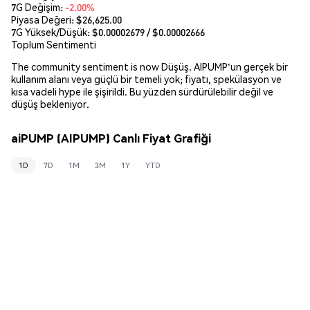
7G Değişim:
-2.00%
Piyasa Değeri:
$26,625.00
7G Yüksek/Düşük: $
0.00002679
/ $
0.00002666
Toplum Sentimenti
The community sentiment is now Düşüş. AIPUMP'un gerçek bir
kullanım alanı veya güçlü bir temeli yok; fiyatı, spekülasyon ve
kısa vadeli hype ile şişirildi. Bu yüzden sürdürülebilir değil ve
düşüş bekleniyor.
aiPUMP (AIPUMP) Canlı Fiyat Grafiği
1D
7D
1M
3M
1Y
YTD