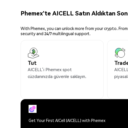
Phemex'te AICELL Satın Aldıktan Sonr
With Phemex, you can unlock more from your crypto. From 
security and 24/7 multilingual support.
Tut
Trade
AICELL’i Phemex spot
AICELL’
cüzdanınızda güvenle saklayın.
piyasal
Get Your First AICell (AICELL) with Phemex