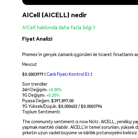
AICell (AICELL) nedir
AICell hakkında daha fazla bilgi
Fiyat Analizi
Phemex’in gerçek zamanlı içgörüleri ile ticaret fırsatlarını 
Mevcut
$0.0003979
(
Canlı Fiyatı Kontrol Et
)
Son trendler
24H Değişim:
+0.00%
7G Değişim:
+0.20%
Piyasa Değeri:
$397,897.00
7G Yüksek/Düşük: $
0.000402
/ $
0.0003796
Toplum Sentimenti
The community sentiment is now Nötr. AICELL, yenilikçi yap
yapmak mantıklı olabilir. AICELL’in temel sorunları; yüksek 
şirketin uzun vadeli büyüme ve kârlılık potansiyelini belirsiz