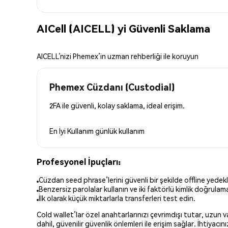
AICell (AICELL) yi Güvenli Saklama
AICELL’nizi Phemex’in uzman rehberliği ile koruyun
Phemex Cüzdanı (Custodial)
2FA ile güvenli, kolay saklama, ideal erişim.
En İyi Kullanım
günlük kullanım
Profesyonel İpuçları:
Cüzdan seed phrase’lerini güvenli bir şekilde offline yedekl
Benzersiz parolalar kullanın ve iki faktörlü kimlik doğrulamay
İlk olarak küçük miktarlarla transferleri test edin.
Cold wallet’lar özel anahtarlarınızı çevrimdışı tutar, uzun
dahil, güvenilir güvenlik önlemleri ile erişim sağlar. İhtiyac