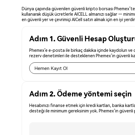
Dünya çapında güvenilen güvenli kripto borsası Phemex’te AIC
kullanarak düşük ücretlerle AICELL almanızı sağlar — minimum
en güvenli yer ve çevrimiçi AICell satın almak için en iyi yerdir
Adım 1. Güvenli Hesap Oluştu
Phemex’e e-posta ile birkaç dakika içinde kaydolun ve dü
rezerv denetimleri ile desteklenen Phemex’in güvenli kay
Hemen Kayıt Ol
Adım 2. Ödeme yöntemi seçin
Hesabınızı finanse etmek için kredi kartları, banka kartl
desteği ile minimum gereksinim yok. Phemex’in güvenli p