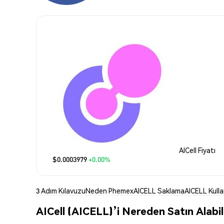
AICell Fiyatı
$0.0003979
+0.00%
3 Adım Kılavuzu
Neden Phemex
AICELL Saklama
AICELL Kull
AICell (AICELL)’i Nereden Satın Alabil