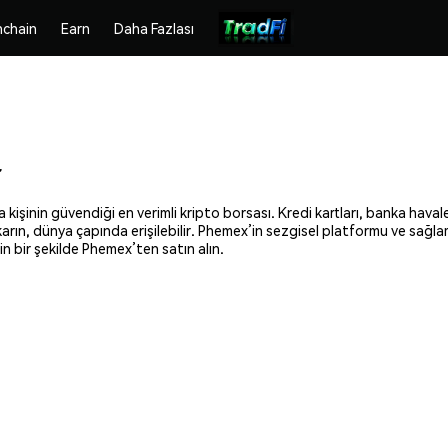
chain
Earn
Daha Fazlası
r
 kişinin güvendiği en verimli kripto borsası. Kredi kartları, banka haval
ıkarın, dünya çapında erişilebilir. Phemex’in sezgisel platformu ve sağl
n bir şekilde Phemex’ten satın alın.