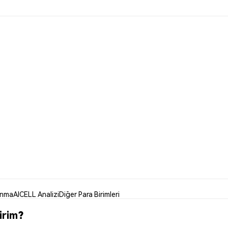
anma
AICELL Analizi
Diğer Para Birimleri
irim?