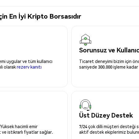
in En İyi Kripto Borsasıdır
Sorunsuz ve Kullanı
mi uygular ve tüm kullanıcı
Ticaret deneyimi bizim için önce
nli olarak
rezerv kanıtı
saniyede 300.000 işleme kadar 
Üst Düzey Destek
 Yüksek hacimli emir
7/24 çok dilli müşteri desteği
ve istikrarlı fiyatlar sağlar.
aktif destek ekiplerimiz bulu