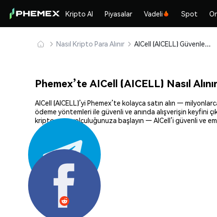
Kripto Al
Piyasalar
Vadeli
Spot
On
Nasıl Kripto Para Alınır
AICell (AICELL) Güvenle Satın Alın ve Saklayın
Phemex’te AICell (AICELL) Nasıl Alını
AICell (AICELL)’yi Phemex’te kolayca satın alın — milyonlarca
ödeme yöntemleri ile güvenli ve anında alışverişin keyfini ç
kripto para yolculuğunuza başlayın — AICell’i güvenli ve emi
Paylaş: