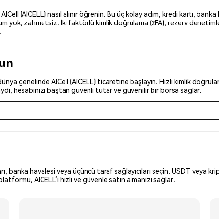
ell (AICELL) nasıl alınır öğrenin. Bu üç kolay adım, kredi kartı, banka 
 yok, zahmetsiz. İki faktörlü kimlik doğrulama (2FA), rezerv denetimleri
.
run
nya genelinde AICell (AICELL) ticaretine başlayın. Hızlı kimlik doğrulam
dı, hesabınızı baştan güvenli tutar ve güvenilir bir borsa sağlar.
arı, banka havalesi veya üçüncü taraf sağlayıcıları seçin. USDT veya krip
latformu, AICELL’i hızlı ve güvenle satın almanızı sağlar.