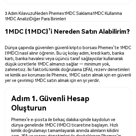
3 Adım Kılavuzu
Neden Phemex
1MDC Saklama
1MDC Kullanma
1MDC Analizi
Diğer Para Birimleri
1MDC (1MDC)’i Nereden Satın Alabilirim?
Dünya çapında güvenilen güvenli kripto borsası Phemex’te 1MDC
(1MDC) nasıl alınır öğrenin. Bu üç kolay adım, kredi kartı, banka
kartı, banka havalesi veya üçüncü taraf sağlayıcılar kullanarak
düşük ücretlerle 1MDC almanızı sağlar — minimum yok,
zahmetsiz. İki faktörlü kimlik doğrulama (2FA), rezerv denetimleri
ve kimlik avı koruması ile Phemex, 1MDC satın almak için en güvenli
yer ve çevrimiçi 1MDC satın almak için en iyi yerdir.
Adım 1. Güvenli Hesap
Oluşturun
Phemex’e e-posta ile birkaç dakika içinde kaydolun ve
dünya genelinde 1MDC (1MDC) ticaretine başlayın. Hızlı
kimlik doğrulamayı tamamlayarak anında alımların kilidini
açın. 2FA ve rezerv denetimleri ile desteklenen Phemex’in