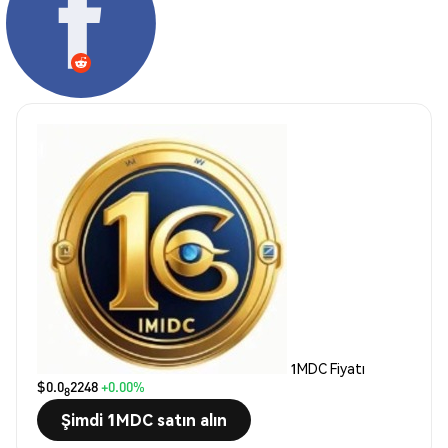
1MDC Fiyatı
$0.0
2248
+0.00%
8
Şimdi 1MDC satın alın