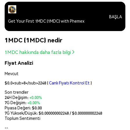
BAŞLA
Get Your First 1MDC (1MDC) with Phemex
1MDC (1MDC) nedir
1MDC hakkında daha fazla bilgi
Fiyat Analizi
Mevcut
$0.0<sub>8</sub>2248
(
Canlı Fiyatı Kontrol Et
)
Son trendler
24H Değişim:
+0.00%
7G Değişim:
+0.00%
Piyasa Değeri:
$0.00
7G Yüksek/Düşük: $
0.000000002248
/ $
0.000000002248
Toplum Sentimenti
--