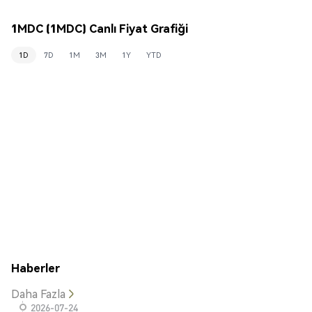
1MDC (1MDC) Canlı Fiyat Grafiği
1D
7D
1M
3M
1Y
YTD
Haberler
Daha Fazla
2026-07-24