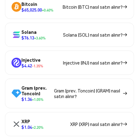
Bitcoin
Bitcoin (BTC) nasıl satın alınır?
$65,025.00
+0.40%
Solana
Solana (SOL) nasıl satın alınır?
$76.13
+3.60%
Injective
Injective (INJ) nasıl satın alınır?
$4.42
-1.35%
Gram (prev.
Gram (prev. Toncoin) (GRAM) nasıl
Toncoin)
satın alınır?
$1.36
+1.05%
XRP
XRP (XRP) nasıl satın alınır?
$1.04
+2.20%