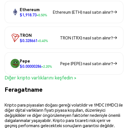
Ethereum
Ethereum (ETH) nasıl satın alınır?
$1,918.73
+0.50%
TRON
TRON (TRX) nasıl satın alınır?
$0.328661
+0.40%
Pepe
Pepe (PEPE) nasıl satın alınır?
$0.00000286
+2.20%
Diğer kripto varlıklarını keşfedin >
Feragatname
Kripto para piyasaları doğası gereği volatildir ve 1MDC (1MDC) ile
diğer dijital varlıkların fiyatı piyasa koşulları, düzenleyici
değişiklikler ve diğer öngörülemeyen faktörler nedeniyle önemli
dalgalanmalar yaşayabilir. Kripto para ticareti risk içerir ve
geçmiş performans gelecekteki sonuçların garantisi değildir.