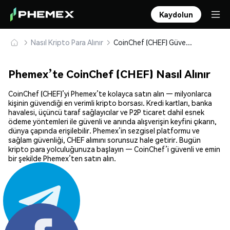
Kaydolun
Nasıl Kripto Para Alınır
CoinChef (CHEF) Güvenle Satın Alın ve Saklayın
Phemex’te CoinChef (CHEF) Nasıl Alınır
CoinChef (CHEF)’yi Phemex’te kolayca satın alın — milyonlarca
kişinin güvendiği en verimli kripto borsası. Kredi kartları, banka
havalesi, üçüncü taraf sağlayıcılar ve P2P ticaret dahil esnek
ödeme yöntemleri ile güvenli ve anında alışverişin keyfini çıkarın,
dünya çapında erişilebilir. Phemex’in sezgisel platformu ve
sağlam güvenliği, CHEF alımını sorunsuz hale getirir. Bugün
kripto para yolculuğunuza başlayın — CoinChef’i güvenli ve emin
bir şekilde Phemex’ten satın alın.
Paylaş: