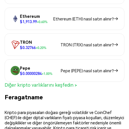
Ethereum
Ethereum (ETH) nasıl satın alınır?
$1,913.99
+0.60%
TRON
TRON (TRX) nasıl satın alınır?
$0.32766
+0.20%
Pepe
Pepe (PEPE) nasıl satın alınır?
$0.00000284
+1.00%
Diğer kripto varlıklarını keşfedin >
Feragatname
Kripto para piyasaları doğası gereği volatildir ve CoinChef
(CHEF) ile diğer dijital varlıkların fiyatı piyasa koşulları, düzenleyici
değişiklikler ve diğer öngörülemeyen faktörler nedeniyle önemli
dalgalanmalar yaşayabilir. Kripto para ticareti risk içerir ve