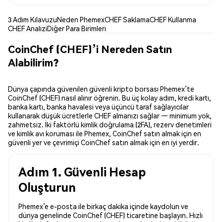
3 Adım Kılavuzu
Neden Phemex
CHEF Saklama
CHEF Kullanma
CHEF Analizi
Diğer Para Birimleri
CoinChef (CHEF)’i Nereden Satın
Alabilirim?
Dünya çapında güvenilen güvenli kripto borsası Phemex’te
CoinChef (CHEF) nasıl alınır öğrenin. Bu üç kolay adım, kredi kartı,
banka kartı, banka havalesi veya üçüncü taraf sağlayıcılar
kullanarak düşük ücretlerle CHEF almanızı sağlar — minimum yok,
zahmetsiz. İki faktörlü kimlik doğrulama (2FA), rezerv denetimleri
ve kimlik avı koruması ile Phemex, CoinChef satın almak için en
güvenli yer ve çevrimiçi CoinChef satın almak için en iyi yerdir.
Adım 1. Güvenli Hesap
Oluşturun
Phemex’e e-posta ile birkaç dakika içinde kaydolun ve
dünya genelinde CoinChef (CHEF) ticaretine başlayın. Hızlı