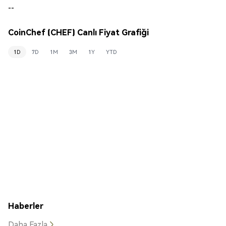
--
CoinChef (CHEF) Canlı Fiyat Grafiği
1D
7D
1M
3M
1Y
YTD
Haberler
Daha Fazla