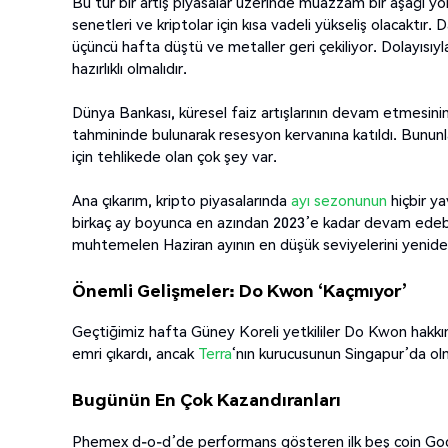
Bu tür bir artış piyasalar üzerinde muazzam bir aşağı yön
senetleri ve kriptolar için kısa vadeli yükseliş olacaktır. 
üçüncü hafta düştü ve metaller geri çekiliyor. Dolayısıyl
hazırlıklı olmalıdır.
Dünya Bankası, küresel faiz artışlarının devam etmesini
tahmininde bulunarak resesyon kervanına katıldı. Bununla 
için tehlikede olan çok şey var.
Ana çıkarım, kripto piyasalarında
ayı sezonunun
hiçbir y
birkaç ay boyunca en azından 2023’e kadar devam edeb
muhtemelen Haziran ayının en düşük seviyelerini yenid
Önemli Gelişmeler: Do Kwon ‘Kaçmıyor’
Geçtiğimiz hafta Güney Koreli yetkililer Do Kwon hakkın
emri çıkardı, ancak
Terra
‘nın kurucusunun Singapur’da olm
Bugünün En Çok Kazandıranları
Phemex d-o-d’de performans gösteren ilk beş coin Go