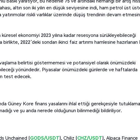
lü baskı yaratıyor, bu nedenle 75 ve altındaki herhangi bir artış his
Dahası, altın son iki yılın en düşük seviyesine indi, ham petrol üst üst
a yatırımcılar riskli varlıklar üzerinde düşüş trendinin devam etmesi
n küresel ekonomiyi 2023 yılına kadar resesyona sürükleyebileceği
birlikte, 2022’deki sondan ikinci faiz artırımı hamlesine hazırlanan
avaşlama belirtisi göstermemesi ve potansiyel olarak önümüzdeki
ileceği yönündedir. Piyasalar önümüzdeki günlerde ve haftalarda
en test edecek.
da Güney Kore finans yasalarını ihlal ettiği gerekçesiyle tutuklam
adığı ve şu anda nerede olduğunun bilinmediği bildiriliyor.
ds Unchained (
GODS/USDT
), Chiliz (
CHZ/USDT
), Alpaca Finance