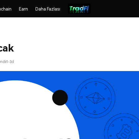
chain
Earn
Daha Fazlası
cak
endi
1-3d