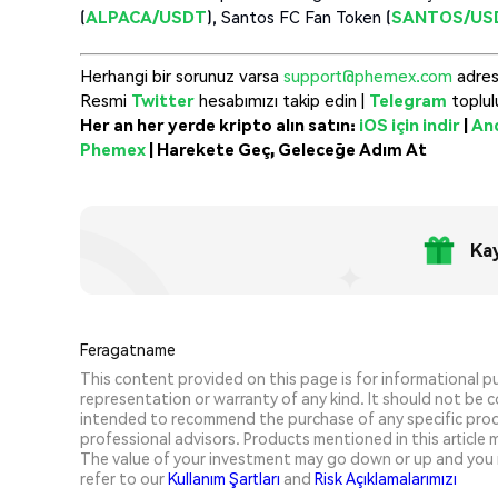
(
ALPACA/USDT
), Santos FC Fan Token (
SANTOS/US
Herhangi bir sorunuz varsa
support@phemex.com
adres
Resmi
Twitter
hesabımızı takip edin |
Telegram
toplul
Her an her yerde kripto alın satın:
iOS için indir
|
And
Phemex
|
Harekete Geç, Geleceğe Adım At
Kay
Feragatname
This content provided on this page is for informational 
representation or warranty of any kind. It should not be con
intended to recommend the purchase of any specific prod
professional advisors. Products mentioned in this article ma
The value of your investment may go down or up and you 
refer to our
Kullanım Şartları
and
Risk Açıklamalarımızı