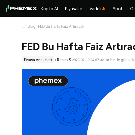
Kripto Al
Piyasalar
Vadeli
Spot
On
Blog
FED Bu Hafta Faiz Artıracak
FED Bu Hafta Faiz Artıra
Piyasa Analizleri
Recep S.
2022-09-19 04:07:32 tarihinde güncell