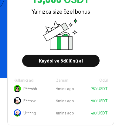
Yalnızca size özel bonus
Kaydol ve ödülünü al
Kullanıcı adı
Zaman
Ödül
P***shh
9mins ago
750 USDT
E***cw
5mins ago
900 USDT
U***ng
8mins ago
400 USDT