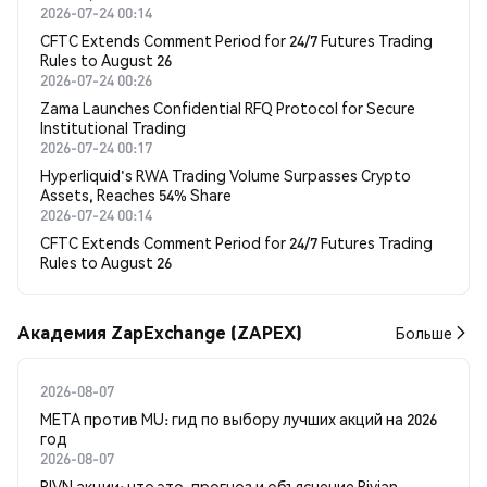
2026-07-24 00:14
CFTC Extends Comment Period for 24/7 Futures Trading
Rules to August 26
2026-07-24 00:26
Zama Launches Confidential RFQ Protocol for Secure
Institutional Trading
2026-07-24 00:17
Hyperliquid's RWA Trading Volume Surpasses Crypto
Assets, Reaches 54% Share
2026-07-24 00:14
CFTC Extends Comment Period for 24/7 Futures Trading
Rules to August 26
Академия ZapExchange (ZAPEX)
Больше
2026-08-07
META против MU: гид по выбору лучших акций на 2026
год
2026-08-07
RIVN акции: что это, прогноз и объяснение Rivian