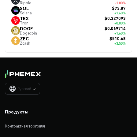
Ripple
-1.00%
$73.87
SOL
Solana
+1.60%
$0.327093
TRX
Tron
+0.00%
$0.069714
DOGE
Dogecoin
+1.60%
$510.68
ZEC
Zcash
+3.50%
Русский

Продукты
Контрактная торговля