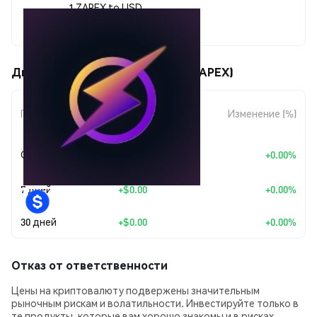
1 ZAPEX to USD
$0.00028537
Движения цены ZapExchange (ZAPEX)
Изменение
Период
Изменение (%)
суммы
+
$0.0
8446
Сегодня
+0.00%
8
7 дней
+
$0.00
+0.00%
30 дней
+
$0.00
+0.00%
Отказ от ответственности
Цены на криптовалюту подвержены значительным
рыночным рискам и волатильности. Инвестируйте только в
те продукты, которые вам хорошо знакомы и в рисках