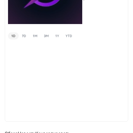
1D
7D
1M
3M
1Y
YTD