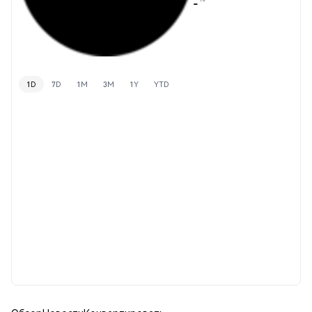
-
1D
7D
1M
3M
1Y
YTD