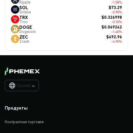
Ripple
-1.50%
$73.29
SOL
Solana
-0.90%
$0.326998
TRX
Tron
-0.10%
$0.069242
DOGE
Dogecoin
-1.40%
$492.96
ZEC
Zcash
-4.90%
Русский

Продукты
Контрактная торговля