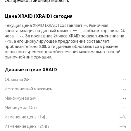
Обзор
Новости
Конвертировать
Цена XRAID (XRAID) сегодня
Текущая цена XRAID (XRAID) составляет --. Рыночная
капитализация на данный момент — --, а объем торгов за 24
часа — --. За последние 24 часа XRAID показал изменение на
--%
, а его циркулирующее предложение составляет
приблизительно 0.00. Эти данные обновляются в режиме
реального времени для обеспечения максимально точной
рыночной информации.
Данные о цене XRAID
Объем за 24ч
--
Исторический максимум
--
Максимум за 24ч
--
Минимум за 24ч
--
Изменение цены (1ч)
--%
Изменение цены (24ч)
--%