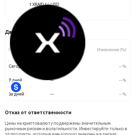
1 XRAID to USD
--
Движения цены XRAID (XRAID)
Изменение
Период
Изменение (%)
суммы
Сегодня
--
--%
7 дней
--
--%
30 дней
--
--%
Отказ от ответственности
Цены на криптовалюту подвержены значительным
рыночным рискам и волатильности. Инвестируйте только в
те продукты, которые вам хорошо знакомы и в рисках