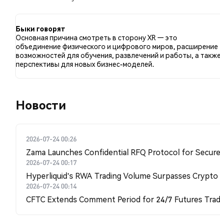
с 0.00% твитов с медвежьим настроем по XR. 0.00%
основаны на 2 твитах.
Быки говорят
Основная причина смотреть в сторону XR — это
объединение физического и цифрового миров, расширение
возможностей для обучения, развлечений и работы, а такж
перспективы для новых бизнес-моделей.
Новости
2026-07-24 00:26
Zama Launches Confidential RFQ Protocol for Secure 
2026-07-24 00:17
Hyperliquid's RWA Trading Volume Surpasses Crypto
2026-07-24 00:14
CFTC Extends Comment Period for 24/7 Futures Trad