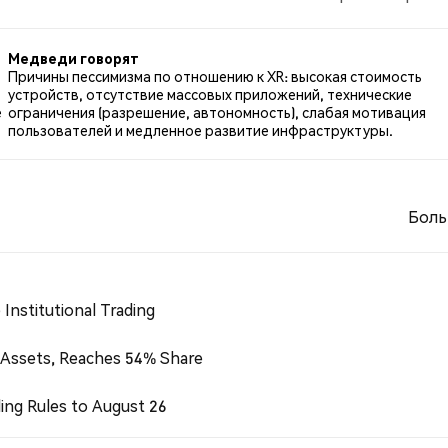
 твитов были нейтральными по отношению к XR. Эти дан
Медведи говорят
Причины пессимизма по отношению к XR: высокая стоимость
устройств, отсутствие массовых приложений, технические
е
ограничения (разрешение, автономность), слабая мотивация
пользователей и медленное развитие инфраструктуры.
Боль
Institutional Trading
 Assets, Reaches 54% Share
ing Rules to August 26