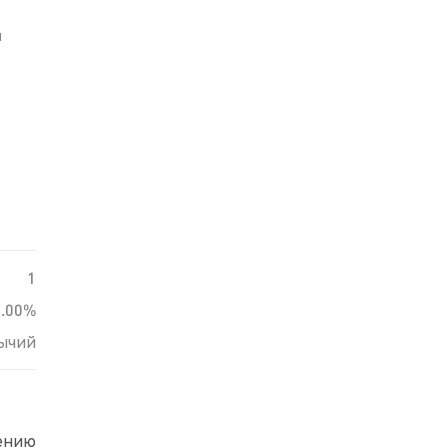
й
1
0.00%
ычий
нению