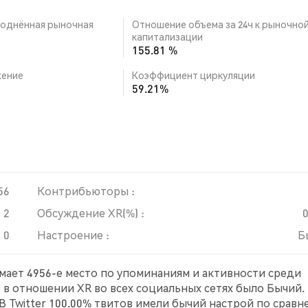
однённая рыночная
Отношение объема за 24ч к рыночно
капитализации
155.81 %
ение
Коэффициент циркуляции
59.21%
56
Контрибьюторы :
2
Обсуждение XR(%) :
0
Настроение :
Б
имает 4956-е место по упоминаниям и активности среди
е в отношении XR во всех социальных сетях было Бычий.
 В Twitter 100.00% твитов имели бычий настрой по срав