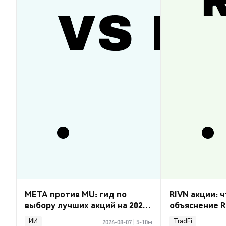
META против MU: гид по
RIVN акции: ч
выбору лучших акций на 2026
объяснение R
год
ИИ
TradFi
2026-08-07
|
5-10м