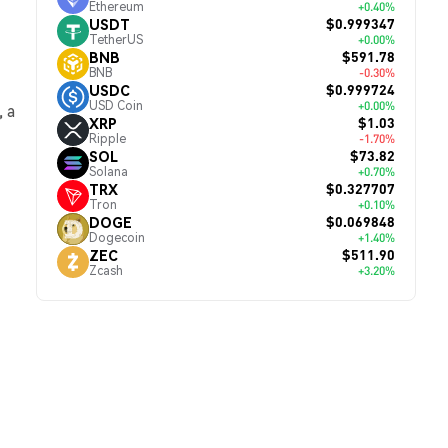
Ethereum
+0.40%
$0.999347
USDT
TetherUS
+0.00%
$591.78
BNB
BNB
-0.30%
$0.999724
USDC
USD Coin
+0.00%
 а
$1.03
XRP
Ripple
-1.70%
$73.82
SOL
Solana
+0.70%
$0.327707
TRX
Tron
+0.10%
$0.069848
DOGE
Dogecoin
+1.40%
$511.90
ZEC
Zcash
+3.20%