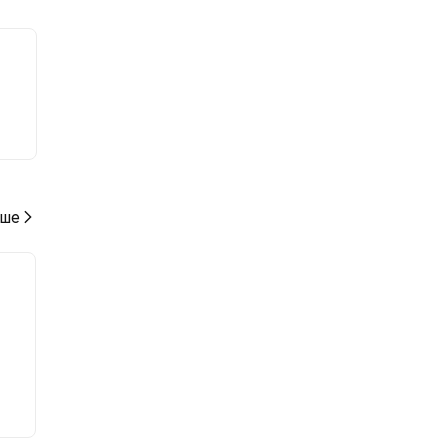
ные
ше