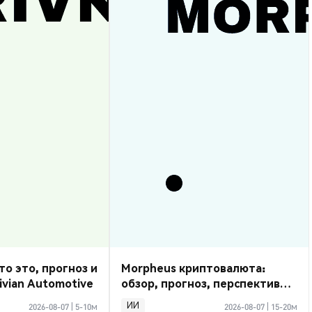
то это, прогноз и
Morpheus криптовалюта:
ivian Automotive
обзор, прогноз, перспективы
2026
ИИ
2026-08-07
|
5-10м
2026-08-07
|
15-20м