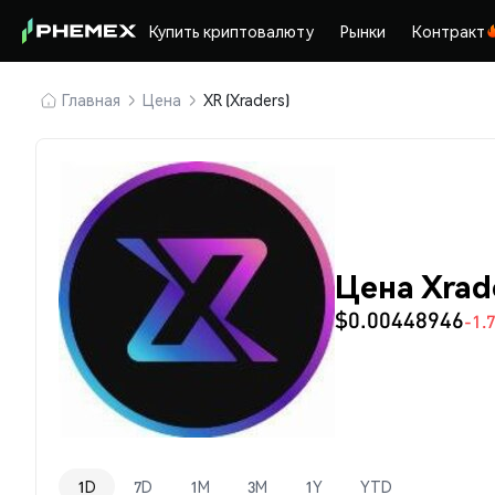
Купить криптовалюту
Рынки
Контракт
Главная
Цена
XR (Xraders)
Цена Xrad
$0.00448946
-1.
1D
7D
1M
3M
1Y
YTD