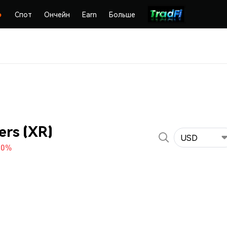
Спот
Ончейн
Earn
Больше
ers (XR)
USD
70%