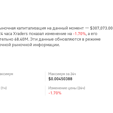
Рыночная капитализация на данный момент — $307,073.00,
24 часа Xraders показал изменение на
-1.70%
, а его
ельно 68.40M. Эти данные обновляются в режиме
точной рыночной информации.
аксимум
Максимум за 24ч
$0.00450388
(1ч)
Изменение цены (24ч)
-1.70%