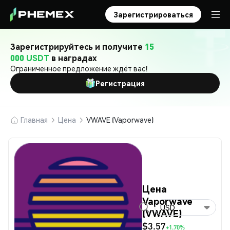
Зарегистрироваться
Зарегистрируйтесь и получите
15
000 USDT
в наградах
Ограниченное предложение ждёт вас!
Регистрация
Главная
Цена
VWAVE (Vaporwave)
Цена
Vaporwave
USD
(VWAVE)
$3.57
+1.70%