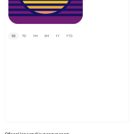
1D
7D
1M
3M
1Y
YTD