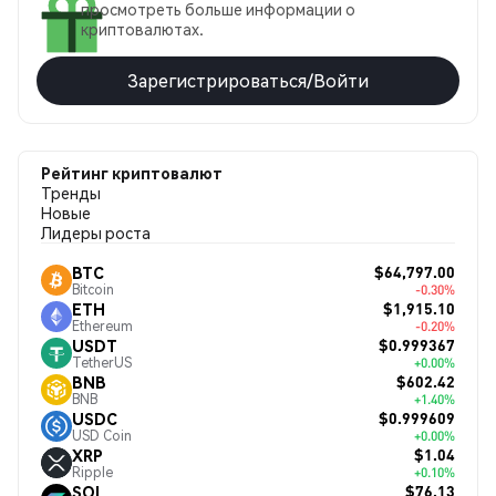
просмотреть больше информации о
криптовалютах.
Зарегистрироваться/Войти
Рейтинг криптовалют
Тренды
Новые
Лидеры роста
$64,797.00
BTC
Bitcoin
-0.30%
$1,915.10
ETH
Ethereum
-0.20%
$0.999367
USDT
TetherUS
+0.00%
$602.42
BNB
BNB
+1.40%
$0.999609
USDC
USD Coin
+0.00%
$1.04
XRP
Ripple
+0.10%
$76.13
SOL