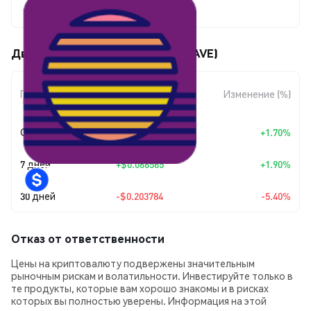
$3.57
Движения цены Vaporwave (VWAVE)
Изменение
Период
Изменение (%)
суммы
Сегодня
+
$0.059676
+1.70%
7 дней
+
$0.066565
+1.90%
30 дней
-$0.203784
-5.40%
Отказ от ответственности
Цены на криптовалюту подвержены значительным
рыночным рискам и волатильности. Инвестируйте только в
те продукты, которые вам хорошо знакомы и в рисках
которых вы полностью уверены. Информация на этой