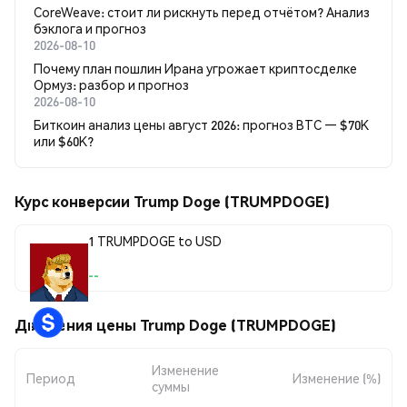
CoreWeave: стоит ли рискнуть перед отчётом? Анализ
бэклога и прогноз
2026-08-10
Почему план пошлин Ирана угрожает криптосделке
Ормуз: разбор и прогноз
2026-08-10
Биткоин анализ цены август 2026: прогноз BTC — $70K
или $60K?
Курс конверсии Trump Doge (TRUMPDOGE)
1 TRUMPDOGE to USD
--
Движения цены Trump Doge (TRUMPDOGE)
Изменение
Период
Изменение (%)
суммы