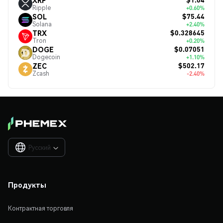
Ripple
+0.60%
$75.44
SOL
Solana
+2.40%
$0.328645
TRX
Tron
+0.20%
$0.07051
DOGE
Dogecoin
+1.10%
$502.17
ZEC
Zcash
-2.40%
Русский

Продукты
Контрактная торговля