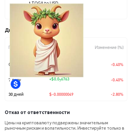
1 TOGA to USD
$0.00001684
Движения цены TOGA (TOGA)
Изменение
Период
Изменение (%)
суммы
+
$0.0
6763
Сегодня
-0.40%
7
+
$0.0
6763
7 дней
-0.40%
7
30 дней
$-0.00000049
-2.80%
Отказ от ответственности
Цены на криптовалюту подвержены значительным
рыночным рискам и волатильности. Инвестируйте только в