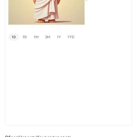
1D
7D
1M
3M
1Y
YTD